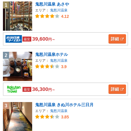
鬼怒川温泉 あさや
1
エリア：
鬼怒川温泉
4.12
39,600
詳細
最安
円～
鬼怒川温泉ホテル
2
エリア：
鬼怒川温泉
3.9
36,300
詳細
最安
円～
鬼怒川温泉 きぬ川ホテル三日月
3
エリア：
鬼怒川温泉
3.85