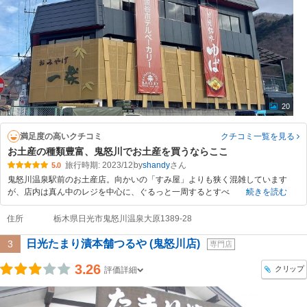
20
満足度の高いクチコミ
クチコミ一覧
を見る
お土産の種類豊富、鬼怒川でお土産を買うならここ
旅行時期: 2023/12
by
shandy
5.0
鬼怒川温泉駅前のお土産店。向かいの「すみ屋」よりも狭く混雑しています
が、店内は真ん中のレジを中心に、ぐるっと一周するとすべ
続きを読む
住所
栃木県日光市鬼怒川温泉大原1389-28
日光たまり漬本舗つるや (鬼怒川店)
3
専門店
3.26
クリップ
評価詳細