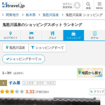
ログイン
新規登録
検索
MENU
関東地方
栃木県
鬼怒川温泉
鬼怒川温泉 ショッピング
鬼怒川温泉のショッピングスポット ランキング
エリア
ガイド
観光
グルメ
ショッピング
ホテル
鬼怒川温泉
ショッピングすべて
ショッピングすべて
(3)
地図
から探す
1～3
件
（全3件中）
すみ屋
1
お土産屋・直売所・特産品
3.33
クリップ
評価詳細