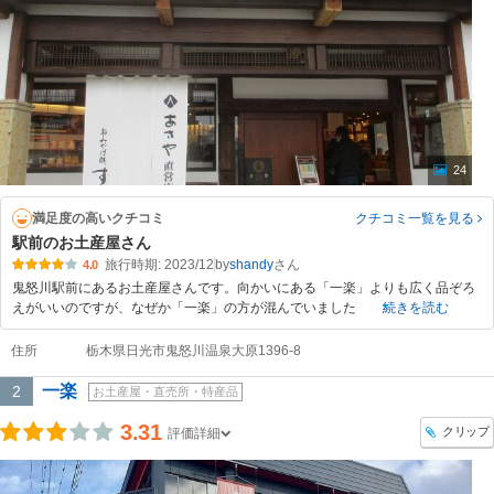
24
満足度の高いクチコミ
クチコミ一覧
を見る
駅前のお土産屋さん
旅行時期: 2023/12
by
shandy
4.0
鬼怒川駅前にあるお土産屋さんです。向かいにある「一楽」よりも広く品ぞろ
えがいいのですが、なぜか「一楽」の方が混んでいました
続きを読む
住所
栃木県日光市鬼怒川温泉大原1396-8
一楽
2
お土産屋・直売所・特産品
3.31
クリップ
評価詳細