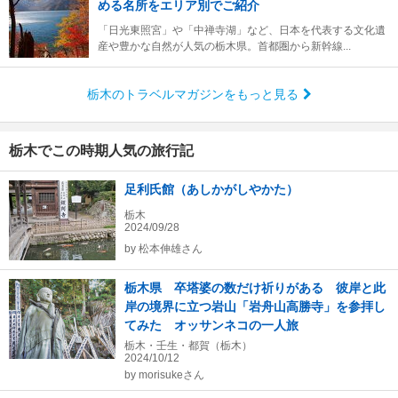
める名所をエリア別でご紹介
「日光東照宮」や「中禅寺湖」など、日本を代表する文化遺
産や豊かな自然が人気の栃木県。首都圏から新幹線...
栃木のトラベルマガジンをもっと見る
栃木でこの時期人気の旅行記
足利氏館（あしかがしやかた）
栃木
2024/09/28
by
松本伸雄さん
栃木県 卒塔婆の数だけ祈りがある 彼岸と此
岸の境界に立つ岩山「岩舟山高勝寺」を参拝し
てみた オッサンネコの一人旅
栃木・壬生・都賀（栃木）
2024/10/12
by
morisukeさん