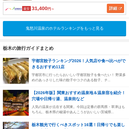
31,400
詳細
最安
円～
鬼怒川温泉のホテルランキングをもっと見る
栃木の旅行ガイドまとめ
宇都宮餃子ランキング2026！人気店や食べ比べがで
きるおすすめ11店
宇都宮市に行ったらおいしい宇都宮餃子を食べたい！ 野菜多
めのあっさりした味の餃子やコクのある餃子、チ...
【2026年版】関東おすすめ温泉地＆温泉宿を紹介！
穴場や日帰り湯、温泉街など
人気の温泉が点在する関東。今回は定番の群馬県・草津はも
ちろん、栃木県の秘湯やあんこうがおいしい茨城県...
栃木観光で行くべきスポット16選！日帰りでも楽し