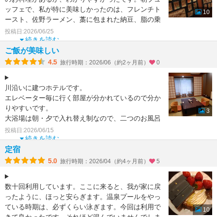
ッフェで、私が特に美味しかったのは、フレンチト
10
ースト、佐野ラーメン、藁に包まれた納豆、脂の乗
った焼き鮭、チョ
投稿日:2026/06/25
続きを読む
ご飯が美味しい
4.5
旅行時期：2026/06（約2ヶ月前）
0
川沿いに建つホテルです。
エレベーター毎に行く部屋が分かれているので分か
りやすいです。
3
大浴場は朝・夕で入れ替え制なので、二つのお風呂
を楽しめます。
投稿日:2026/06/15
特筆すべきは、バイキング。
続きを読む
朝・夕どちらも
定宿
5.0
旅行時期：2026/04（約4ヶ月前）
5
数十回利用しています。ここに来ると、我が家に戻
ったように、ほっと安らぎます。温泉プールをやっ
ている時期は、必ずくらい泳ぎます。今回は利用で
10