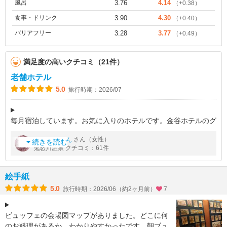
風呂
3.76
4.14
（+0.38）
食事・ドリンク
3.90
4.30
（+0.40）
バリアフリー
3.28
3.77
（+0.49）
満足度の高いクチコミ（21件）
老舗ホテル
5.0
旅行時期：2026/07
毎月宿泊しています。お気に入りのホテルです。金谷ホテルのグ
ループの一つで、接客が丁寧でしっかりしています。老舗のプラ
by
さん（女性）
たあちゃん
イドを持って、対応してくださいました。ウエルカムの数々も、
続きを読む
鬼怒川温泉 クチコミ：61件
充実しています。お部屋に入
絵手紙
5.0
旅行時期：2026/06（約2ヶ月前）
7
ビュッフェの会場図マップがありました。どこに何
のお料理があるか、わかりやすかったです。朝ブュ