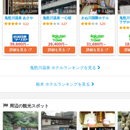
0.11km
0.12km
0.15km
鬼怒川温泉 あさや
鬼怒川温泉 一心舘
きぬ川国際ホテル
鬼怒川
ラザホ
4.12
3.27
3.20
39,600
26,400
31,680
18
円～
円～
円～
詳細
を見る
詳細
を見る
詳細
を見る
詳
鬼怒川温泉 ホテルランキングを見る
栃木 ホテルランキングを見る
周辺の観光スポット
0.13km
0.13km
0.29km