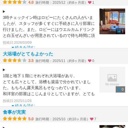
4.0
旅行時期：2025/12（約8ヶ月前）
1
3時チェックイン時はロビーにたくさんの人がいま
したが、スタッフが多くすぐに手続きに入り部屋に
行けました。また、ロビーにはウエルカムドリンク
1
と白玉ぜんざいが用意されているので待ち時間に頂
けます。
投稿日:2026/03/09
朝夕
続きを読む
大浴場がとてもよかった
3.5
旅行時期：2025/11（約9ヶ月前）
0
1階と地下１階にそれぞれ大浴場があり、
とても広々として、浴槽も湯温で分かれていまし
た。もちろん露天風呂もそなっわています。
0
和洋室の部屋はこじんまりとしていますが、とても
よくくつろげます。すこし
投稿日:2025/11/26
続きを読む
食事が充実
5.0
旅行時期：2025/10（約10ヶ月前）
7