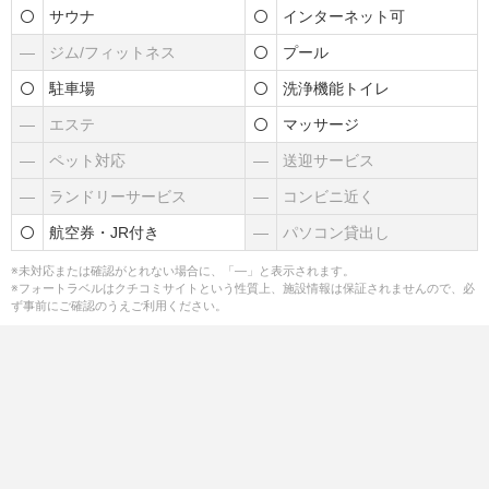
サウナ
インターネット可
―
ジム/フィットネス
プール
駐車場
洗浄機能トイレ
―
エステ
マッサージ
―
ペット対応
―
送迎サービス
―
ランドリーサービス
―
コンビニ近く
航空券・JR付き
―
パソコン貸出し
※未対応または確認がとれない場合に、「―」と表示されます。
※フォートラベルはクチコミサイトという性質上、施設情報は保証されませんので、必
ず事前にご確認のうえご利用ください。