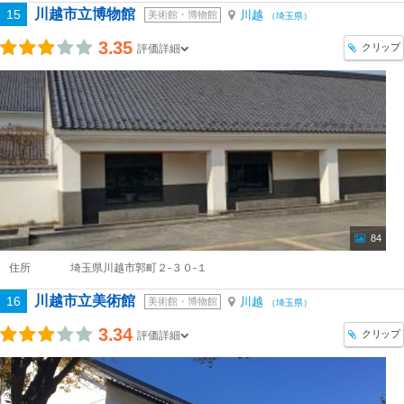
川越市立博物館
15
川越
美術館・博物館
（埼玉県）
3.35
クリップ
評価詳細
84
住所
埼玉県川越市郭町２-３０-１
川越市立美術館
16
川越
美術館・博物館
（埼玉県）
3.34
クリップ
評価詳細