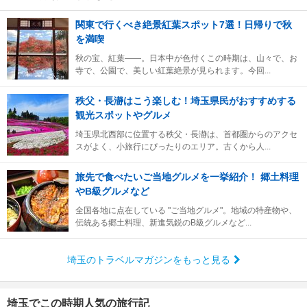
関東で行くべき絶景紅葉スポット7選！日帰りで秋
を満喫
秋の宝、紅葉――。日本中が色付くこの時期は、山々で、お
寺で、公園で、美しい紅葉絶景が見られます。今回...
秩父・長瀞はこう楽しむ！埼玉県民がおすすめする
観光スポットやグルメ
埼玉県北西部に位置する秩父・長瀞は、首都圏からのアクセ
スがよく、小旅行にぴったりのエリア。古くから人...
旅先で食べたいご当地グルメを一挙紹介！ 郷土料理
やB級グルメなど
全国各地に点在している "ご当地グルメ"。地域の特産物や、
伝統ある郷土料理、新進気鋭のB級グルメなど...
埼玉のトラベルマガジンをもっと見る
埼玉でこの時期人気の旅行記