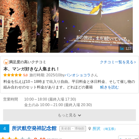
122
満足度の高いクチコミ
クチコミ一覧
を見る
本、マンガ好きな人集まれ！
旅行時期: 2025/10
by
パンオショコラ
5.0
料金を払えば10～18時まで出入り自由。平日料金と休日料金、そして催し物の
組み合わせのセット料金があります。どれほどの書籍
続きを読む
営業時間
10:00～18:00 (最終入場 17:30)
金土のみ 10:00～21:00 (最終入場 20:30)
もっと見る
所沢航空発祥記念館
4
所沢
美術館・博物館
（埼玉県）