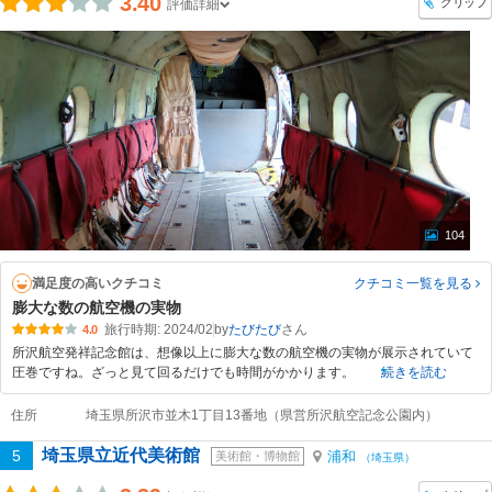
3.40
クリップ
評価詳細
104
満足度の高いクチコミ
クチコミ一覧
を見る
膨大な数の航空機の実物
旅行時期: 2024/02
by
たびたび
4.0
所沢航空発祥記念館は、想像以上に膨大な数の航空機の実物が展示されていて
圧巻ですね。ざっと見て回るだけでも時間がかかります。
続きを読む
住所
埼玉県所沢市並木1丁目13番地（県営所沢航空記念公園内）
埼玉県立近代美術館
5
浦和
美術館・博物館
（埼玉県）