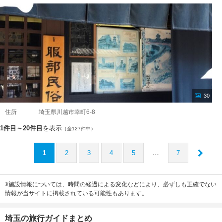
30
住所
埼玉県川越市幸町6-8
1件目～20件目
を表示
（全127件中）
…
1
2
3
4
5
7
※施設情報については、時間の経過による変化などにより、必ずしも正確でない
情報が当サイトに掲載されている可能性もあります。
埼玉の旅行ガイドまとめ