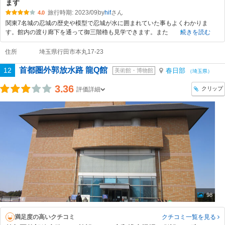
ます
旅行時期: 2023/09
by
hif
4.0
関東7名城の忍城の歴史や模型で忍城が水に囲まれていた事もよくわかりま
す。館内の渡り廊下を通って御三階櫓も見学できます。また
続きを読む
住所
埼玉県行田市本丸17-23
首都圏外郭放水路 龍Q館
12
春日部
美術館・博物館
（埼玉県）
3.36
クリップ
評価詳細
98
満足度の高いクチコミ
クチコミ一覧
を見る