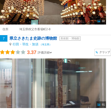
88
住所
埼玉県秩父市番場町2-8
県立さきたま史跡の博物館
7
美術館・博物館
行田・羽生・加須
（埼玉県）
3.37
クリップ
評価詳細
91