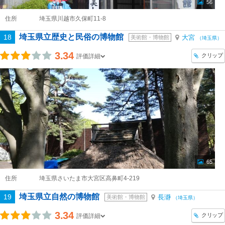
56
住所
埼玉県川越市久保町11-8
埼玉県立歴史と民俗の博物館
18
大宮
美術館・博物館
（埼玉県）
3.34
クリップ
評価詳細
65
住所
埼玉県さいたま市大宮区高鼻町4-219
埼玉県立自然の博物館
19
長瀞
美術館・博物館
（埼玉県）
3.34
クリップ
評価詳細