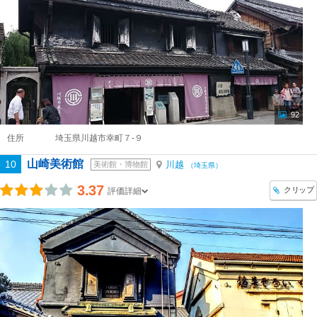
92
住所
埼玉県川越市幸町７-９
山崎美術館
10
川越
美術館・博物館
（埼玉県）
3.37
クリップ
評価詳細