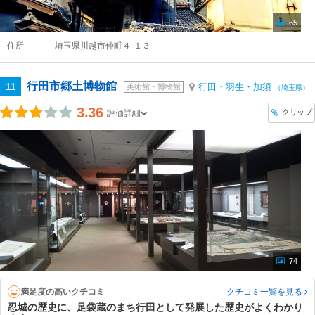
65
住所
埼玉県川越市仲町４-１３
行田市郷土博物館
11
行田・羽生・加須
美術館・博物館
（埼玉県）
3.36
クリップ
評価詳細
74
満足度の高いクチコミ
クチコミ一覧
を見る
忍城の歴史に、足袋蔵のまち行田として発展した歴史がよくわかり