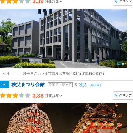
3.39
クリップ
評価詳細
89
住所
埼玉県さいたま市浦和区常盤9-30-1(北浦和公園内)
秩父まつり会館
6
秩父
美術館・博物館
（埼玉県）
3.38
クリップ
評価詳細