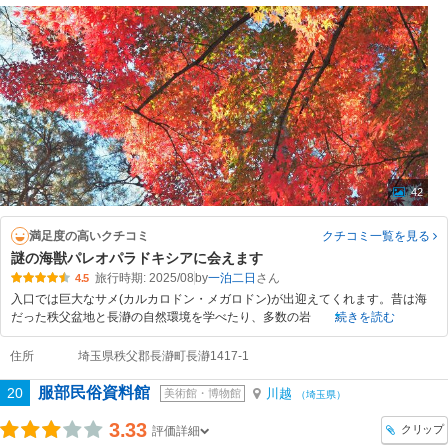
42
満足度の高いクチコミ
クチコミ一覧
を見る
謎の海獣パレオパラドキシアに会えます
旅行時期: 2025/08
by
一泊二日
4.5
入口では巨大なサメ(カルカロドン・メガロドン)が出迎えてくれます。昔は海
だった秩父盆地と長瀞の自然環境を学べたり、多数の岩
続きを読む
住所
埼玉県秩父郡長瀞町長瀞1417-1
服部民俗資料館
20
川越
美術館・博物館
（埼玉県）
3.33
クリップ
評価詳細