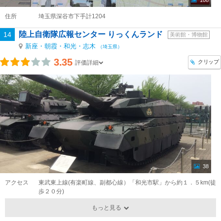
108
住所
埼玉県深谷市下手計1204
陸上自衛隊広報センター りっくんランド
14
美術館・博物館
新座・朝霞・和光・志木
（埼玉県）
3.35
クリップ
評価詳細
38
アクセス
東武東上線(有楽町線、副都心線）「和光市駅」から約１．５km(徒
歩２０分)
もっと見る