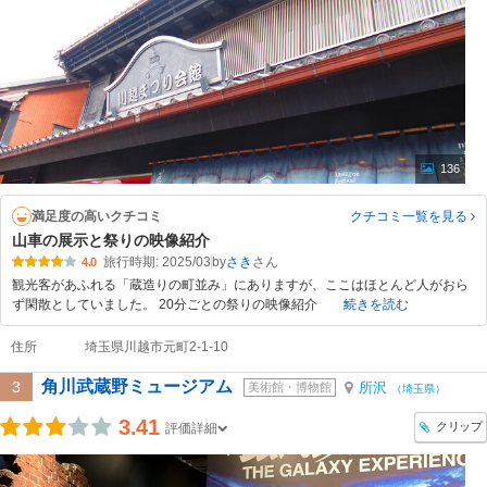
136
満足度の高いクチコミ
クチコミ一覧
を見る
山車の展示と祭りの映像紹介
旅行時期: 2025/03
by
さき
4.0
観光客があふれる「蔵造りの町並み」にありますが、ここはほとんど人がおら
ず閑散としていました。 20分ごとの祭りの映像紹介
続きを読む
住所
埼玉県川越市元町2-1-10
角川武蔵野ミュージアム
3
所沢
美術館・博物館
（埼玉県）
3.41
クリップ
評価詳細