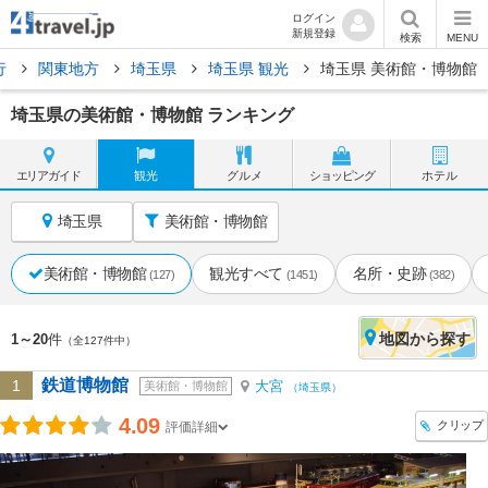
ログイン
新規登録
検索
MENU
行
関東地方
埼玉県
埼玉県 観光
埼玉県 美術館・博物館
埼玉県の美術館・博物館 ランキング
エリア
ガイド
観光
グルメ
ショッピング
ホテル
埼玉県
美術館・博物館
美術館・博物館
観光すべて
名所・史跡
(127)
(1451)
(382)
地図
から探す
1～20
件
（全127件中）
鉄道博物館
1
大宮
美術館・博物館
（埼玉県）
4.09
クリップ
評価詳細