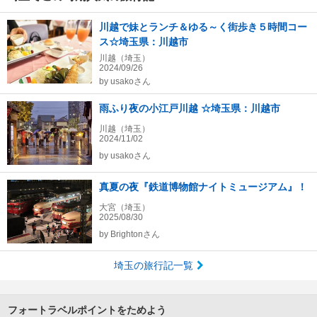
川越で妹とランチ＆ゆる～く街歩き５時間コー
ス☆埼玉県：川越市
川越（埼玉）
2024/09/26
by
usakoさん
雨ふり夜の小江戸川越 ☆埼玉県：川越市
川越（埼玉）
2024/11/02
by
usakoさん
真夏の夜『鉄道博物館ナイトミュージアム』！
大宮（埼玉）
2025/08/30
by
Brightonさん
埼玉の旅行記一覧
フォートラベルポイントをためよう