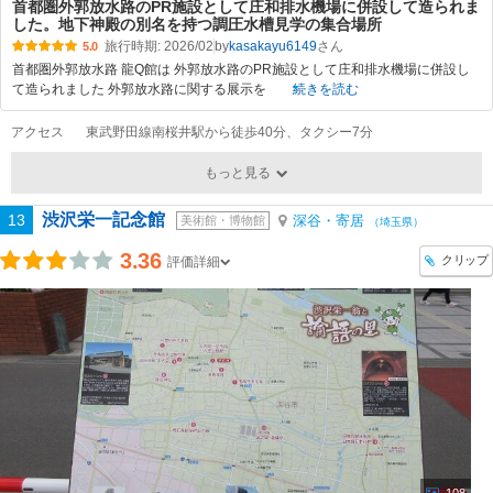
首都圏外郭放水路のPR施設として庄和排水機場に併設して造られま
した。地下神殿の別名を持つ調圧水槽見学の集合場所
旅行時期: 2026/02
by
kasakayu6149
5.0
首都圏外郭放水路 龍Q館は 外郭放水路のPR施設として庄和排水機場に併設し
て造られました 外郭放水路に関する展示を
続きを読む
アクセス
東武野田線南桜井駅から徒歩40分、タクシー7分
もっと見る
渋沢栄一記念館
13
深谷・寄居
美術館・博物館
（埼玉県）
3.36
クリップ
評価詳細