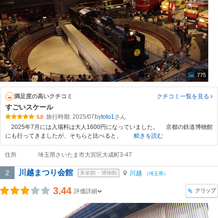
775
満足度の高いクチコミ
クチコミ一覧
を見る
すごいスケール
旅行時期: 2025/07
by
toto1
5.0
2025年7月には入場料は大人1600円になっていました。 京都の鉄道博物館
にも行ってきましたが、そちらと比べると、
続きを読む
住所
埼玉県さいたま市大宮区大成町3-47
川越まつり会館
2
川越
美術館・博物館
（埼玉県）
3.44
クリップ
評価詳細