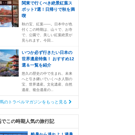
関東で行くべき絶景紅葉ス
ポット7選！日帰りで秋を満
喫
秋の宝、紅葉――。日本中が色
付くこの時期は、山々で、お寺
で、公園で、美しい紅葉絶景が
見られます。今回...
いつか必ず行きたい日本の
世界遺産特集！ おすすめ12
選＆一覧を紹介
悠久の歴史の中で生まれ、未来
へと引き継いでいくべき人類の
宝、世界遺産。文化遺産、自然
遺産、複合遺産の...
馬のトラベルマガジンをもっと見る
馬でこの時期人気の旅行記
酷暑から逃れよ！避暑