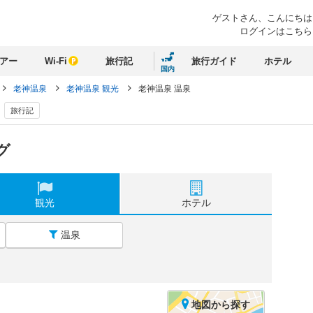
ゲストさん、
こんにちは
ログインはこちら
アー
Wi-Fi
旅行記
旅行ガイド
ホテル
国内
老神温泉
老神温泉 観光
老神温泉 温泉
旅行記
グ
観光
ホテル
温泉
地図
から探す