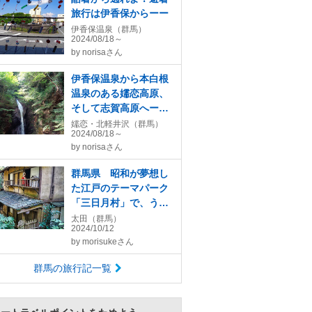
旅行は伊香保からーー
伊香保温泉（群馬）
2024/08/18～
by
norisaさん
伊香保温泉から本白根
温泉のある嬬恋高原、
そして志賀高原へーー
ー。
嬬恋・北軽井沢（群馬）
2024/08/18～
by
norisaさん
群馬県 昭和が夢想し
た江戸のテーマパーク
「三日月村」で、うま
かし焼きまんじゅうを
太田（群馬）
2024/10/12
喰らう オッサンネコ
by
morisukeさん
の一人旅
群馬の旅行記一覧