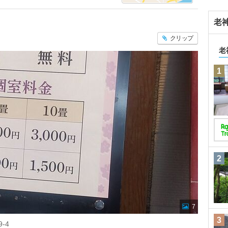
老
クリップ
老
1
2
7
3
-4