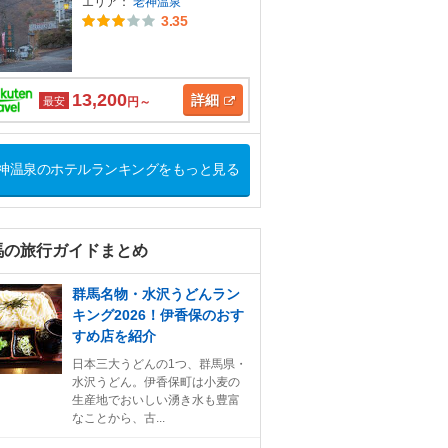
エリア：
老神温泉
3.35
13,200
詳細
最安
円～
神温泉のホテルランキングをもっと見る
馬の旅行ガイドまとめ
群馬名物・水沢うどんラン
キング2026！伊香保のおす
すめ店を紹介
日本三大うどんの1つ、群馬県・
水沢うどん。伊香保町は小麦の
生産地でおいしい湧き水も豊富
なことから、古...