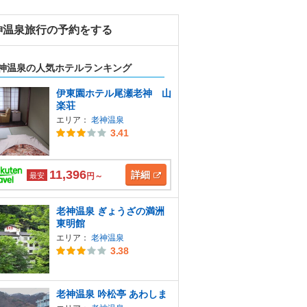
神温泉旅行の予約をする
神温泉の人気ホテルランキング
伊東園ホテル尾瀬老神 山
楽荘
エリア：
老神温泉
3.41
11,396
詳細
最安
円～
老神温泉 ぎょうざの満洲
東明館
エリア：
老神温泉
3.38
老神温泉 吟松亭 あわしま