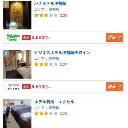
ハナホテル伊勢崎
1
エリア：
伊勢崎
3.29
6,600
詳細
最安
円～
ビジネスホテル伊勢崎平成イン
2
エリア：
伊勢崎
3.27
6,510
詳細
最安
円～
ホテル若松 エクセル
3
エリア：
伊勢崎
3.24