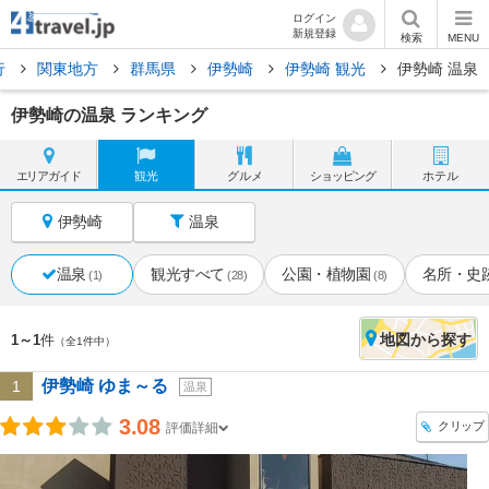
ログイン
新規登録
検索
MENU
行
関東地方
群馬県
伊勢崎
伊勢崎 観光
伊勢崎 温泉
伊勢崎の温泉 ランキング
エリア
ガイド
観光
グルメ
ショッピング
ホテル
伊勢崎
温泉
温泉
観光すべて
公園・植物園
名所・史
(1)
(28)
(8)
地図
から探す
1～1
件
（全1件中）
伊勢崎 ゆま～る
1
温泉
3.08
クリップ
評価詳細