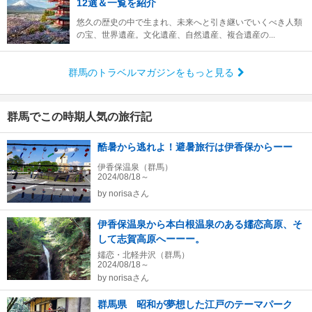
12選＆一覧を紹介
悠久の歴史の中で生まれ、未来へと引き継いでいくべき人類
の宝、世界遺産。文化遺産、自然遺産、複合遺産の...
群馬のトラベルマガジンをもっと見る
群馬でこの時期人気の旅行記
酷暑から逃れよ！避暑旅行は伊香保からーー
伊香保温泉（群馬）
2024/08/18～
by
norisaさん
伊香保温泉から本白根温泉のある嬬恋高原、そ
して志賀高原へーーー。
嬬恋・北軽井沢（群馬）
2024/08/18～
by
norisaさん
群馬県 昭和が夢想した江戸のテーマパーク