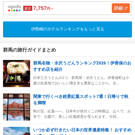
7,757
詳細
最安
円～
伊勢崎のホテルランキングをもっと見る
群馬の旅行ガイドまとめ
群馬名物・水沢うどんランキング2026！伊香保のお
すすめ店を紹介
日本三大うどんの1つ、群馬県・水沢うどん。伊香保町は小
麦の生産地でおいしい湧き水も豊富なことから、古...
関東で行くべき絶景紅葉スポット7選！日帰りで秋
を満喫
秋の宝、紅葉――。日本中が色付くこの時期は、山々で、お
寺で、公園で、美しい紅葉絶景が見られます。今回...
いつか必ず行きたい日本の世界遺産特集！ おすすめ