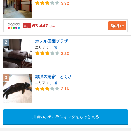
3.32
63,447
詳細
最安
円～
ホテル田園プラザ
2
エリア：
川場
3.23
緑渓の湯宿 とくさ
3
エリア：
川場
3.16
川場のホテルランキングをもっと見る