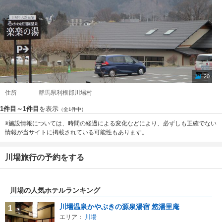
20
住所
群馬県利根郡川場村
1件目～1件目
を表示
（全1件中）
※施設情報については、時間の経過による変化などにより、必ずしも正確でない
情報が当サイトに掲載されている可能性もあります。
川場旅行の予約をする
川場の人気ホテルランキング
川場温泉かやぶきの源泉湯宿 悠湯里庵
1
エリア：
川場