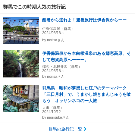
群馬でこの時期人気の旅行記
酷暑から逃れよ！避暑旅行は伊香保からーー
伊香保温泉（群馬）
2024/08/18～
by
norisaさん
伊香保温泉から本白根温泉のある嬬恋高原、そ
して志賀高原へーーー。
嬬恋・北軽井沢（群馬）
2024/08/18～
by
norisaさん
群馬県 昭和が夢想した江戸のテーマパーク
「三日月村」で、うまかし焼きまんじゅうを喰
らう オッサンネコの一人旅
太田（群馬）
2024/10/12
by
morisukeさん
群馬の旅行記一覧