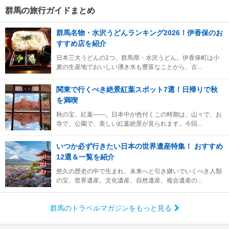
群馬の旅行ガイドまとめ
群馬名物・水沢うどんランキング2026！伊香保のお
すすめ店を紹介
日本三大うどんの1つ、群馬県・水沢うどん。伊香保町は小
麦の生産地でおいしい湧き水も豊富なことから、古...
関東で行くべき絶景紅葉スポット7選！日帰りで秋
を満喫
秋の宝、紅葉――。日本中が色付くこの時期は、山々で、お
寺で、公園で、美しい紅葉絶景が見られます。今回...
いつか必ず行きたい日本の世界遺産特集！ おすすめ
12選＆一覧を紹介
悠久の歴史の中で生まれ、未来へと引き継いでいくべき人類
の宝、世界遺産。文化遺産、自然遺産、複合遺産の...
群馬のトラベルマガジンをもっと見る