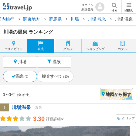
ログイン
新規登録
検索
MENU
国内旅行
関東地方
群馬県
川場
川場 観光
川場 温泉
川場の温泉 ランキング
エリア
ガイド
観光
グルメ
ショッピング
ホテル
川場
温泉
温泉
観光すべて
(1)
(10)
地図
から探す
1～1
件
（全1件中）
川場温泉
1
温泉
3.30
クリップ
評価詳細