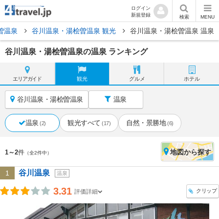
ログイン
新規登録
検索
MENU
曽温泉
谷川温泉・湯桧曽温泉 観光
谷川温泉・湯桧曽温泉 温泉
谷川温泉・湯桧曽温泉の温泉 ランキング
エリア
ガイド
観光
グルメ
ホテル
谷川温泉・湯桧曽温泉
温泉
温泉
観光すべて
自然・景勝地
(2)
(17)
(6)
地図
から探す
1～2
件
（全2件中）
谷川温泉
1
温泉
3.31
クリップ
評価詳細