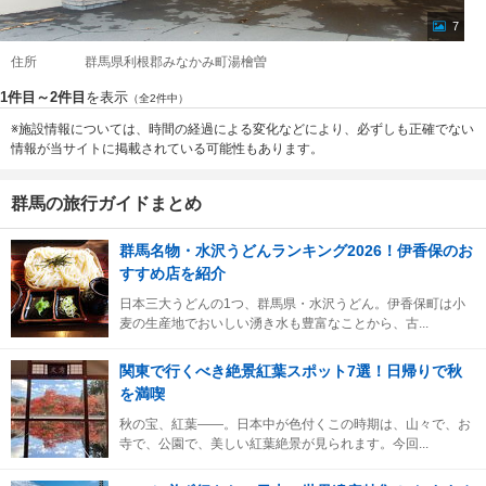
7
住所
群馬県利根郡みなかみ町湯檜曽
1件目～2件目
を表示
（全2件中）
※施設情報については、時間の経過による変化などにより、必ずしも正確でない
情報が当サイトに掲載されている可能性もあります。
群馬の旅行ガイドまとめ
群馬名物・水沢うどんランキング2026！伊香保のお
すすめ店を紹介
日本三大うどんの1つ、群馬県・水沢うどん。伊香保町は小
麦の生産地でおいしい湧き水も豊富なことから、古...
関東で行くべき絶景紅葉スポット7選！日帰りで秋
を満喫
秋の宝、紅葉――。日本中が色付くこの時期は、山々で、お
寺で、公園で、美しい紅葉絶景が見られます。今回...