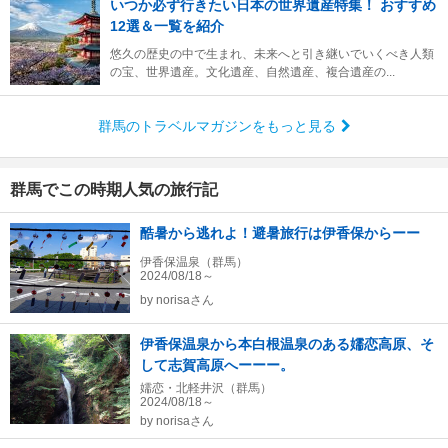
いつか必ず行きたい日本の世界遺産特集！ おすすめ
12選＆一覧を紹介
悠久の歴史の中で生まれ、未来へと引き継いでいくべき人類
の宝、世界遺産。文化遺産、自然遺産、複合遺産の...
群馬のトラベルマガジンをもっと見る
群馬でこの時期人気の旅行記
酷暑から逃れよ！避暑旅行は伊香保からーー
伊香保温泉（群馬）
2024/08/18～
by
norisaさん
伊香保温泉から本白根温泉のある嬬恋高原、そ
して志賀高原へーーー。
嬬恋・北軽井沢（群馬）
2024/08/18～
by
norisaさん