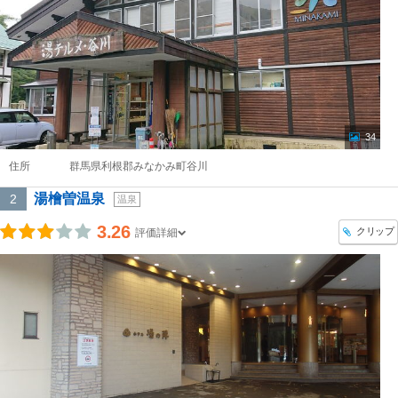
34
住所
群馬県利根郡みなかみ町谷川
湯檜曽温泉
2
温泉
3.26
クリップ
評価詳細