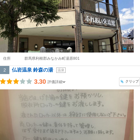
17
住所
群馬県利根郡みなかみ町湯原801
仏岩温泉 鈴森の湯
2
温泉
3.30
クリップ
評価詳細