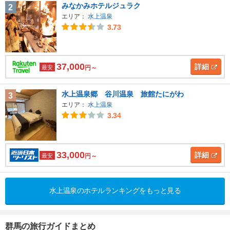
みなかみホテルジュラク
2
エリア：
水上温泉
3.73
37,000
詳細
最安
円～
水上温泉郷 谷川温泉 旅館たにがわ
3
エリア：
水上温泉
3.34
33,000
詳細
最安
円～
水上温泉のホテルランキングをもっと見る
群馬の旅行ガイドまとめ