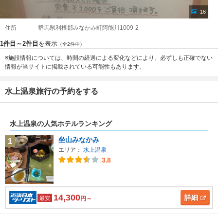
16
住所
群馬県利根郡みなかみ町阿能川1009-2
1件目～2件目
を表示
（全2件中）
※施設情報については、時間の経過による変化などにより、必ずしも正確でない
情報が当サイトに掲載されている可能性もあります。
水上温泉旅行の予約をする
水上温泉の人気ホテルランキング
坐山みなかみ
1
エリア：
水上温泉
3.8
14,300
詳細
最安
円～