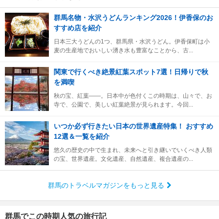
群馬名物・水沢うどんランキング2026！伊香保のお
すすめ店を紹介
日本三大うどんの1つ、群馬県・水沢うどん。伊香保町は小
麦の生産地でおいしい湧き水も豊富なことから、古...
関東で行くべき絶景紅葉スポット7選！日帰りで秋
を満喫
秋の宝、紅葉――。日本中が色付くこの時期は、山々で、お
寺で、公園で、美しい紅葉絶景が見られます。今回...
いつか必ず行きたい日本の世界遺産特集！ おすすめ
12選＆一覧を紹介
悠久の歴史の中で生まれ、未来へと引き継いでいくべき人類
の宝、世界遺産。文化遺産、自然遺産、複合遺産の...
群馬のトラベルマガジンをもっと見る
群馬でこの時期人気の旅行記