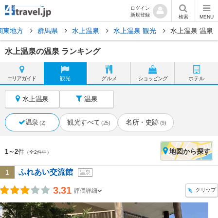
ログイン
新規登録
検索
MENU
関東地方
群馬県
水上温泉
水上温泉 観光
水上温泉 温泉
水上温泉の温泉 ランキング
エリア
ガイド
観光
グルメ
ショッピング
ホテル
水上温泉
温泉
温泉
観光すべて
名所・史跡
(2)
(25)
(9)
地図
から探す
1～2
件
（全2件中）
ふれあい交流館
1
温泉
3.31
クリップ
評価詳細