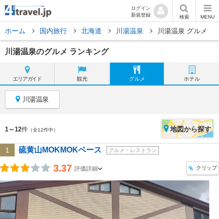
ログイン
新規登録
検索
MENU
ホーム
国内旅行
北海道
川湯温泉
川湯温泉 グルメ
川湯温泉のグルメ ランキング
エリア
ガイド
観光
グルメ
ホテル
川湯温泉
地図
から探す
1～12
件
（全12件中）
硫黄山MOKMOKベース
1
グルメ・レストラン
3.37
クリップ
評価詳細