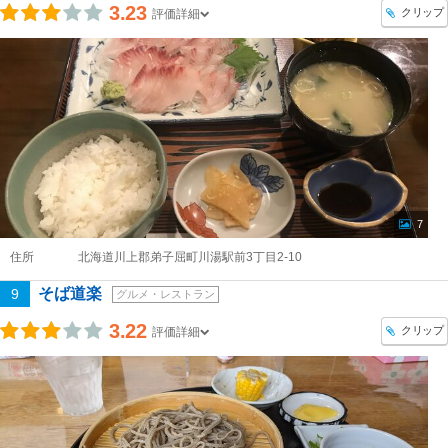
3.23
クリップ
評価詳細
7
住所
北海道川上郡弟子屈町川湯駅前3丁目2-10
そば道楽
9
グルメ・レストラン
3.22
クリップ
評価詳細