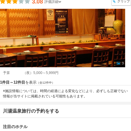
3.08
クリップ
評価詳細
3
予算
（夜）5,000～5,999円
1件目～12件目
を表示
（全12件中）
※施設情報については、時間の経過による変化などにより、必ずしも正確でない
情報が当サイトに掲載されている可能性もあります。
川湯温泉旅行の予約をする
注目のホテル