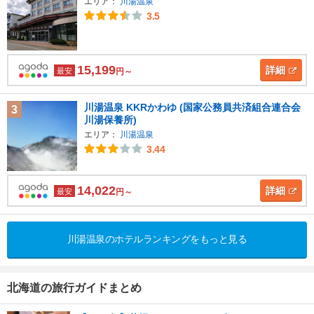
エリア：
川湯温泉
3.5
15,199
詳細
最安
円～
川湯温泉 KKRかわゆ (国家公務員共済組合連合会
3
川湯保養所)
エリア：
川湯温泉
3.44
14,022
詳細
最安
円～
川湯温泉のホテルランキングをもっと見る
北海道の旅行ガイドまとめ