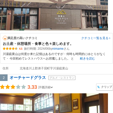
83
満足度の高いクチコミ
クチコミ一覧
を見る
お土産・休憩場所・食事と色々楽しめます。
旅行時期: 2024/06
by
nimame
4.5
川湯硫黄山は何度か来た記憶はあるのですが・何時も時間的にゆとりがなく
て・ 今回初めてレストハウスへお邪魔しました。 と
続きを読む
住所
北海道川上郡弟子屈町字川湯硫黄山
オーチャードグラス
2
グルメ・レストラン
3.33
クリップ
評価詳細