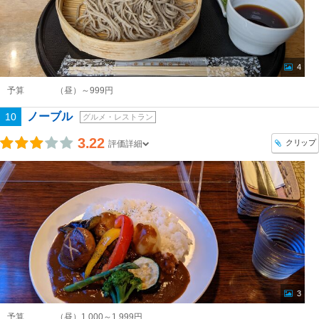
4
予算
（昼）～999円
ノーブル
10
グルメ・レストラン
3.22
クリップ
評価詳細
3
予算
（昼）1,000～1,999円