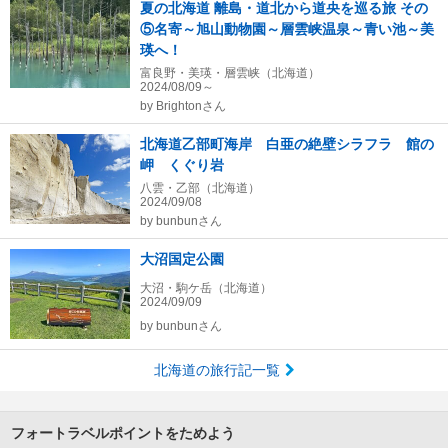
夏の北海道 離島・道北から道央を巡る旅 その
⑤名寄～旭山動物園～層雲峡温泉～青い池～美
瑛へ！
富良野・美瑛・層雲峡（北海道）
2024/08/09～
by
Brightonさん
北海道乙部町海岸 白亜の絶壁シラフラ 館の
岬 くぐり岩
八雲・乙部（北海道）
2024/09/08
by
bunbunさん
大沼国定公園
大沼・駒ケ岳（北海道）
2024/09/09
by
bunbunさん
北海道の旅行記一覧
フォートラベルポイントをためよう