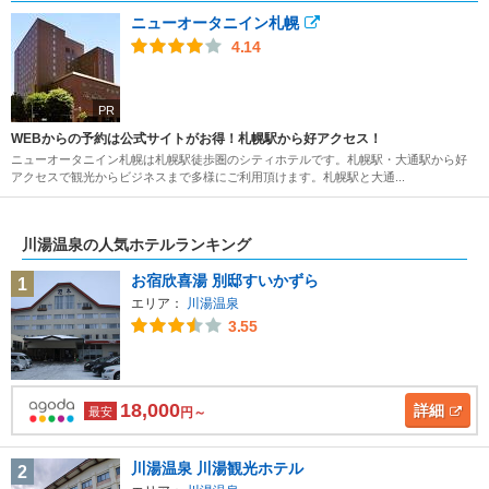
ニューオータニイン札幌
4.14
PR
WEBからの予約は公式サイトがお得！札幌駅から好アクセス！
ニューオータニイン札幌は札幌駅徒歩圏のシティホテルです。札幌駅・大通駅から好
アクセスで観光からビジネスまで多様にご利用頂けます。札幌駅と大通...
川湯温泉の人気ホテルランキング
お宿欣喜湯 別邸すいかずら
1
エリア：
川湯温泉
3.55
18,000
詳細
最安
円～
川湯温泉 川湯観光ホテル
2