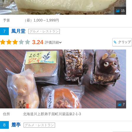
15
予算
（昼）1,000～1,999円
風月堂
7
グルメ・レストラン
3.24
クリップ
評価詳細
7
住所
北海道川上郡弟子屈町川湯温泉2-1-3
麓亭
8
グルメ・レストラン