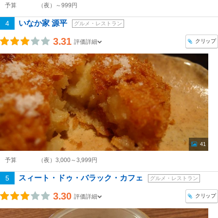
予算
（夜）～999円
いなか家 源平
4
グルメ・レストラン
3.31
クリップ
評価詳細
41
予算
（夜）3,000～3,999円
スィート・ドゥ・バラック・カフェ
5
グルメ・レストラン
3.30
クリップ
評価詳細