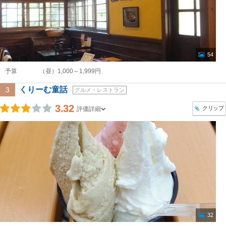
54
予算
（昼）1,000～1,999円
くりーむ童話
3
グルメ・レストラン
3.32
クリップ
評価詳細
32