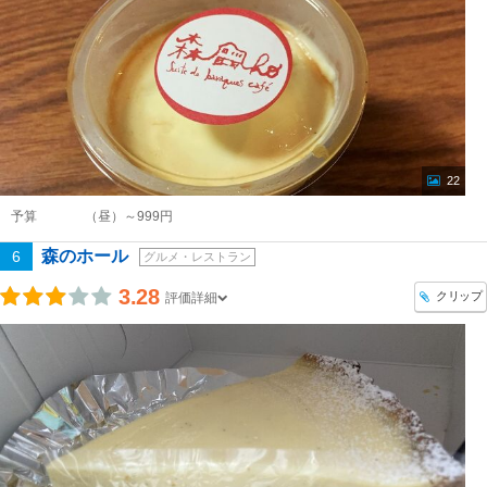
22
予算
（昼）～999円
森のホール
6
グルメ・レストラン
3.28
クリップ
評価詳細