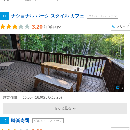
ナショナル パーク スタイル カフェ
11
グルメ・レストラン
3.20
クリップ
評価詳細
3
営業時間
10:00～16:00(L.O.15:30)
もっと見る
味楽寿司
12
グルメ・レストラン