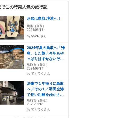
取でこの時期人気の旅行記
お盆は鳥取.境港へ！
境港（鳥取）
2024/08/14～
by
ASARIさん
2024年夏の鳥取へ「帰
鳥」した旅／今年もや
っぱりはずせないぞ！
鳥取砂丘前の砂の美術
鳥取市（鳥取）
2024/09/17
館「砂で世界旅行・フ
by
てくてくさん
ランス編」へ
法事で１年振りに鳥取
へ／その１／羽田空港
で長い距離を歩かされ
て乗機し、帰鳥後に
鳥取市（鳥取）
2025/10/10
「まつやホルモン店」
by
てくてくさん
でホルモン焼きそばを
堪能