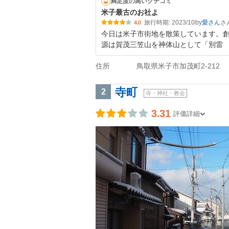
満足度の高いクチコミ
米子最古のお社よ
旅行時期: 2023/10
by
愛さん
4.0
今日は米子市街地を散策しています。
源は賀茂三笠山を神体山として「別雷
住所
鳥取県米子市加茂町2-212
寺町
2
寺・神社・教会
3.31
評価詳細