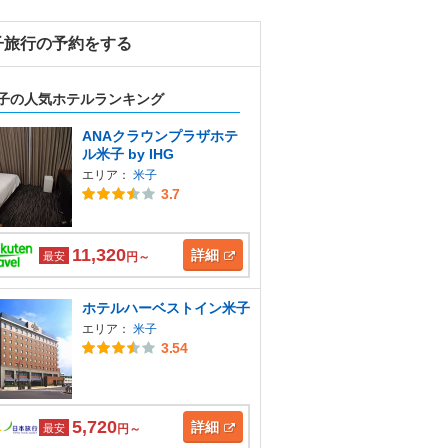
子旅行の予約をする
子の人気ホテルランキング
ANAクラウンプラザホテ
ル米子 by IHG
エリア：
米子
3.7
11,320
詳細
最安
円～
ホテルハーベストイン米子
エリア：
米子
3.54
5,720
詳細
最安
円～