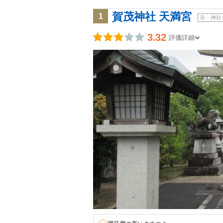
賀茂神社 天満宮
1
寺・神社
3.32
評価詳細