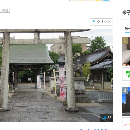
・教会
米
クリップ
米
1
2
33