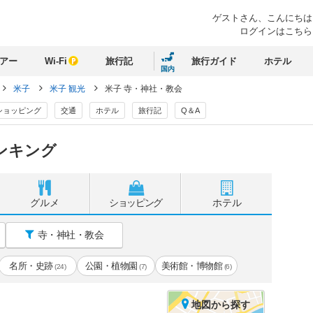
ゲストさん、
こんにちは
ログインはこちら
アー
Wi-Fi
旅行記
旅行ガイド
ホテル
国内
米子
米子 観光
米子 寺・神社・教会
ショッピング
交通
ホテル
旅行記
Q＆A
ンキング
グルメ
ショッピング
ホテル
寺・神社・教会
名所・史跡
公園・植物園
美術館・博物館
(24)
(7)
(6)
地図
から探す