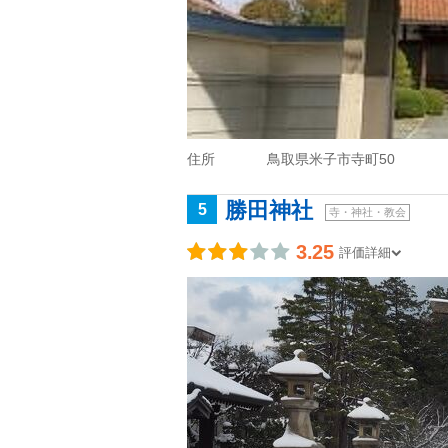
住所
鳥取県米子市寺町50
勝田神社
5
寺・神社・教会
3.25
評価詳細