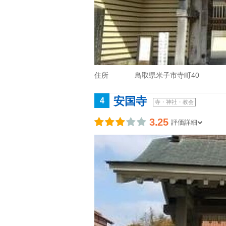
住所
鳥取県米子市寺町40
安国寺
4
寺・神社・教会
3.25
評価詳細