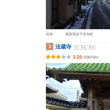
住所
鳥取県米子市寺町
法蔵寺
3
寺・神社・教会
3.26
評価詳細