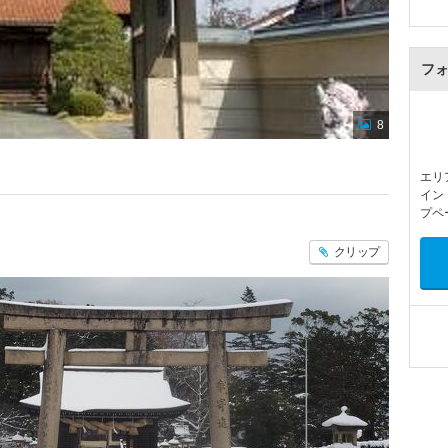
フ
8
エリ
イン
プペ
クリップ