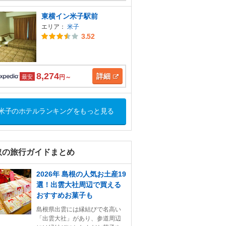
東横イン米子駅前
エリア：
米子
3.52
8,274
詳細
最安
円～
米子のホテルランキングをもっと見る
取の旅行ガイドまとめ
2026年 島根の人気お土産19
選！出雲大社周辺で買える
おすすめお菓子も
島根県出雲には縁結びで名高い
「出雲大社」があり、参道周辺