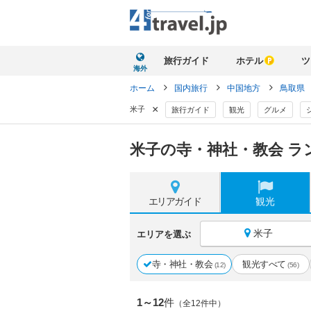
旅行ガイド
ホテル
ツ
海外
ホーム
国内旅行
中国地方
鳥取県
×
米子
旅行ガイド
観光
グルメ
米子の寺・神社・教会 ラ
エリア
ガイド
観光
米子
エリアを選ぶ
寺・神社・教会
観光すべて
(12)
(56)
1～12
件
（全12件中）