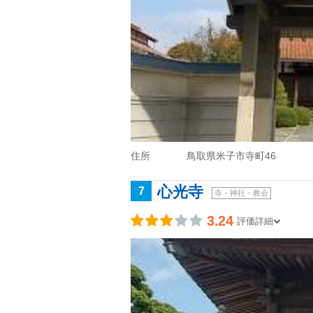
住所
鳥取県米子市寺町46
心光寺
7
寺・神社・教会
3.24
評価詳細