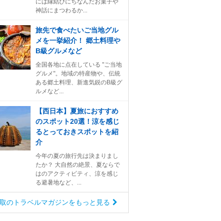
には縁結びにちなんだお菓子や
神話にまつわるか...
旅先で食べたいご当地グル
メを一挙紹介！ 郷土料理や
B級グルメなど
全国各地に点在している "ご当地
グルメ"。地域の特産物や、伝統
ある郷土料理、新進気鋭のB級グ
ルメなど...
【西日本】夏旅におすすめ
のスポット20選！涼を感じ
るとっておきスポットを紹
介
今年の夏の旅行先は決まりまし
たか？ 大自然の絶景、夏ならで
はのアクティビティ、涼を感じ
る避暑地など、...
取のトラベルマガジンをもっと見る