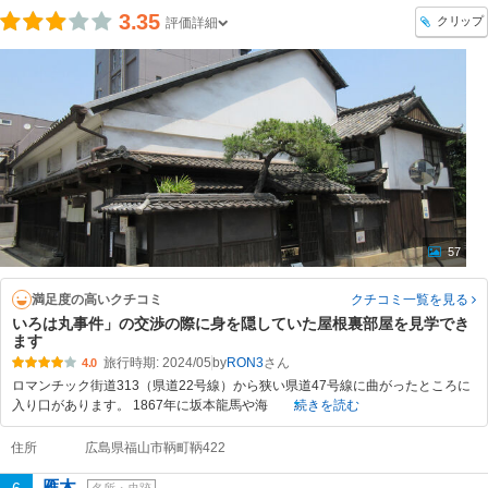
3.35
クリップ
評価詳細
57
満足度の高いクチコミ
クチコミ一覧
を見る
いろは丸事件」の交渉の際に身を隠していた屋根裏部屋を見学でき
ます
旅行時期: 2024/05
by
RON3
4.0
ロマンチック街道313（県道22号線）から狭い県道47号線に曲がったところに
入り口があります。 1867年に坂本龍馬や海
続きを読む
住所
広島県福山市鞆町鞆422
雁木