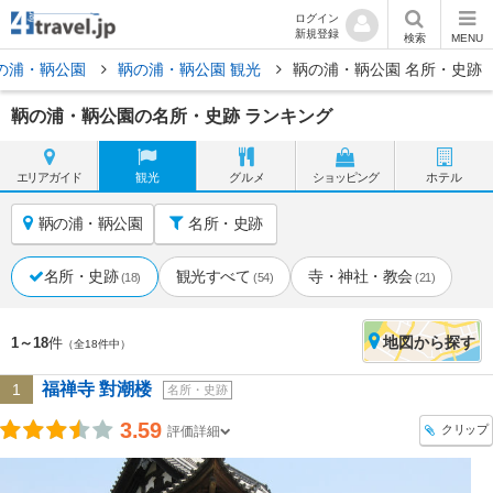
ログイン
新規登録
検索
MENU
の浦・鞆公園
鞆の浦・鞆公園 観光
鞆の浦・鞆公園 名所・史跡
鞆の浦・鞆公園の名所・史跡 ランキング
エリア
ガイド
観光
グルメ
ショッピング
ホテル
鞆の浦・鞆公園
名所・史跡
名所・史跡
観光すべて
寺・神社・教会
(18)
(54)
(21)
地図
から探す
1～18
件
（全18件中）
福禅寺 對潮楼
1
名所・史跡
3.59
クリップ
評価詳細