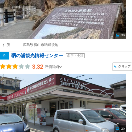
38
住所
広島県福山市鞆町後地
鞆の浦観光情報センター
9
名所・史跡
3.32
クリップ
評価詳細
30