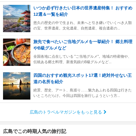
いつか必ず行きたい日本の世界遺産特集！ おすすめ
12選＆一覧を紹介
悠久の歴史の中で生まれ、未来へと引き継いでいくべき人類
の宝、世界遺産。文化遺産、自然遺産、複合遺産の...
旅先で食べたいご当地グルメを一挙紹介！ 郷土料理
やB級グルメなど
全国各地に点在している "ご当地グルメ"。地域の特産物や、
伝統ある郷土料理、新進気鋭のB級グルメなど...
四国のおすすめ観光スポット17選！絶対外せない王
道の名所を紹介
絶景、歴史、アート、島巡り……魅力あふれる四国は行きた
いところだらけ。今回は四国を旅行しようという方...
広島のトラベルマガジンをもっと見る
広島でこの時期人気の旅行記