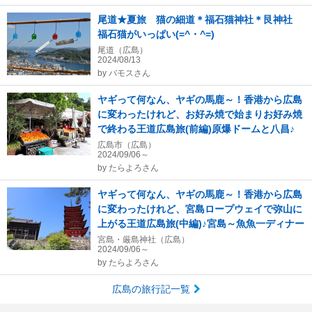
尾道★夏旅 猫の細道＊福石猫神社＊艮神社
福石猫がいっぱい(=^・^=)
尾道（広島）
2024/08/13
by
バモスさん
ヤギって何なん、ヤギの馬鹿～！香港から広島
に変わったけれど、お好み焼で始まりお好み焼
で終わる王道広島旅(前編)原爆ドームと八昌♪
広島市（広島）
2024/09/06～
by
たらよろさん
ヤギって何なん、ヤギの馬鹿～！香港から広島
に変わったけれど、宮島ロープウェイで弥山に
上がる王道広島旅(中編)♪宮島～魚魚一ディナー
宮島・厳島神社（広島）
2024/09/06～
by
たらよろさん
広島の旅行記一覧