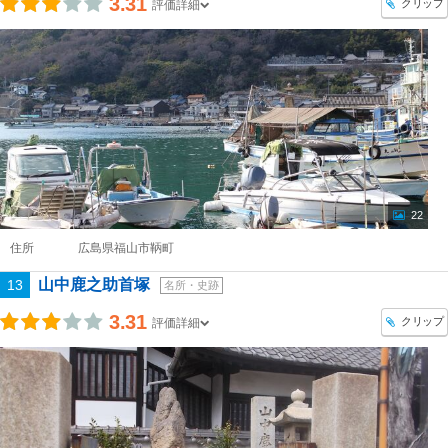
3.31
クリップ
評価詳細
22
住所
広島県福山市鞆町
山中鹿之助首塚
13
名所・史跡
3.31
クリップ
評価詳細