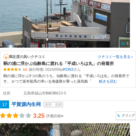
5
満足度の高いクチコミ
クチコミ一覧
を見る
鞆の浦に浮かぶ仙酔島に渡れる「平成いろは丸」の発着所
旅行時期: 2024/05
by
RON3
4.0
鞆の浦に浮かぶ3つの島のうち、仙酔島に渡れる「平成いろは丸」の発着所で
す。 かつて坂本龍馬の率いる海援隊が乗った蒸気船「
続きを読む
住所
広島県福山市鞆町鞆623-5
平賀源内生祠
17
名所・史跡
3.25
クリップ
評価詳細