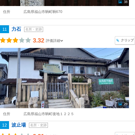
38
住所
広島県福山市鞆町鞆670
力石
11
名所・史跡
3.32
クリップ
評価詳細
29
住所
広島県福山市鞆町後地１２２５
波止場
12
名所・史跡