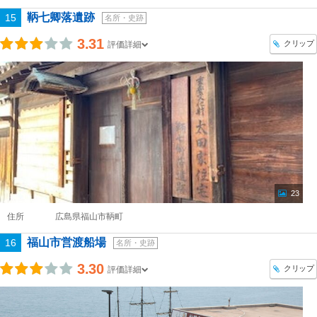
鞆七卿落遺跡
15
名所・史跡
3.31
クリップ
評価詳細
23
住所
広島県福山市鞆町
福山市営渡船場
16
名所・史跡
3.30
クリップ
評価詳細