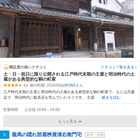
58
満足度の高いクチコミ
クチコミ一覧
を見る
土・日・祝日に限り公開される江戸時代末期の主屋と明治時代の土
蔵がある典型的な鞆の町家
旅行時期: 2024/05
by
RON3
4.0
江戸時代末期の主屋と明治時代の土蔵がある典型的な鞆の町家で、もとは呉服
店で、明治時代に船具店を営んでいたそうです。 主屋
続きを読む
営業時間
土日祝 10:00～16:00
もっと見る
龍馬の隠れ部屋桝屋清右衛門宅
5
名所・史跡