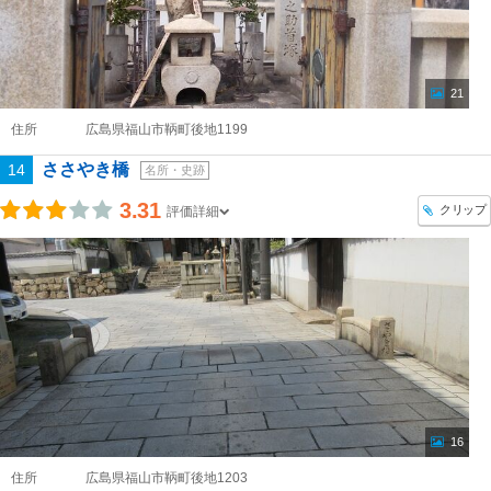
21
住所
広島県福山市鞆町後地1199
ささやき橋
14
名所・史跡
3.31
クリップ
評価詳細
16
住所
広島県福山市鞆町後地1203