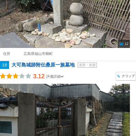
12
住所
広島県福山市鞆町
大可島城跡附伝桑原一族墓地
18
名所・史跡
3.12
クリップ
評価詳細