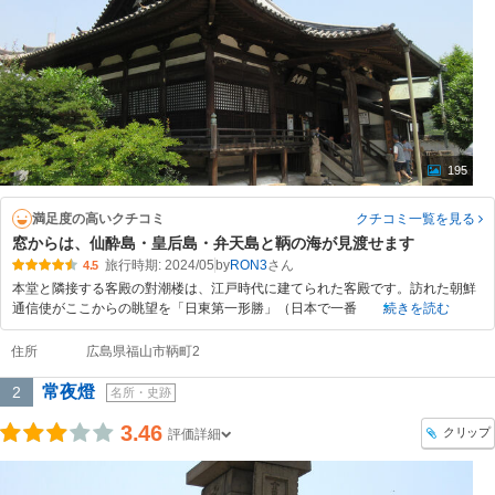
195
満足度の高いクチコミ
クチコミ一覧
を見る
窓からは、仙酔島・皇后島・弁天島と鞆の海が見渡せます
旅行時期: 2024/05
by
RON3
4.5
本堂と隣接する客殿の對潮楼は、江戸時代に建てられた客殿です。訪れた朝鮮
通信使がここからの眺望を「日東第一形勝」（日本で一番
続きを読む
住所
広島県福山市鞆町2
常夜燈
2
名所・史跡
3.46
クリップ
評価詳細