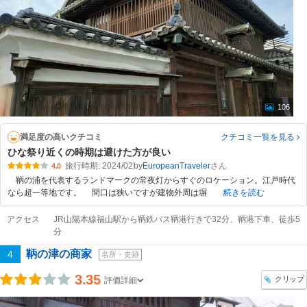
106
満足度の高いクチコミ
クチコミ一覧
を見る
ひな祭り近くの時期は避けた方が良い
旅行時期: 2024/02
by
EuropeanTraveler
4.0
鞆の浦を代表するランドマークの常夜灯からすぐのロケーション。江戸時代
なら超一等地です。 間口は狭いですが建物外周は塀
続きを読む
アクセス
JR山陽本線福山駅から鞆鉄バス鞆港行きで32分、鞆港下車、徒歩5
分
鞆の津の商家
4
名所・史跡
3.35
クリップ
評価詳細