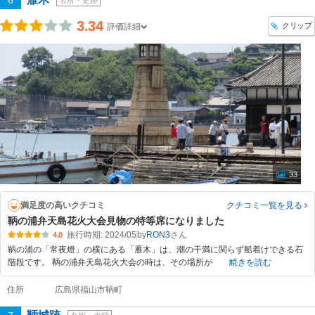
6
名所・史跡
3.34
クリップ
評価詳細
33
満足度の高いクチコミ
クチコミ一覧
を見る
鞆の浦弁天島花火大会見物の特等席になりました
旅行時期: 2024/05
by
RON3
4.0
鞆の浦の「常夜燈」の横にある「雁木」は、潮の干満に関らず船着けできる石
階段です。 鞆の浦弁天島花火大会の時は、その場所が
続きを読む
住所
広島県福山市鞆町