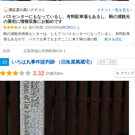
満足度の高いクチコミ
クチコミ一覧
を見る
バスセンターにもなっているし、有料駐車場もあるし、鞆の浦観光
の最初に情報収集にお勧めです
旅行時期: 2024/05
by
RON3
4.0
鞆の浦観光情報センターは、ともてつバスセンターになっているし、有料駐車
場もあるので、バスでも車でもまずここに来て鞆の浦の観
続きを読む
住所
広島県福山市鞆町鞆416-1
いろは丸事件談判跡 （旧魚屋萬蔵宅）
10
名所・史跡
3.32
クリップ
評価詳細