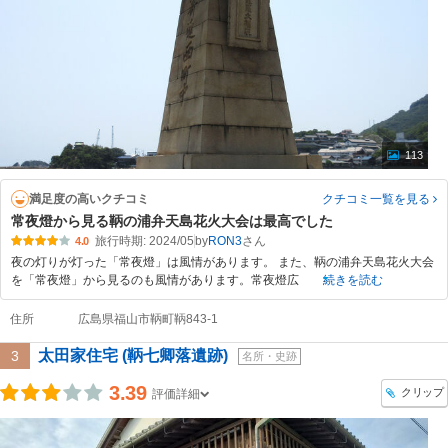
113
満足度の高いクチコミ
クチコミ一覧
を見る
常夜燈から見る鞆の浦弁天島花火大会は最高でした
旅行時期: 2024/05
by
RON3
4.0
夜の灯りが灯った「常夜燈」は風情があります。 また、鞆の浦弁天島花火大会
を「常夜燈」から見るのも風情があります。常夜燈広
続きを読む
住所
広島県福山市鞆町鞆843-1
太田家住宅 (鞆七卿落遺跡)
3
名所・史跡
3.39
クリップ
評価詳細