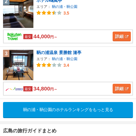
ホテル鴎風亭
2
エリア：
鞆の浦・鞆公園
3.5
44,000
詳細
最安
円～
鞆の浦温泉 景勝館 漣亭
3
エリア：
鞆の浦・鞆公園
3.4
34,800
詳細
最安
円～
鞆の浦・鞆公園のホテルランキングをもっと見る
広島の旅行ガイドまとめ