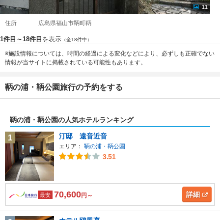
11
住所
広島県福山市鞆町鞆
1件目～18件目
を表示
（全18件中）
※施設情報については、時間の経過による変化などにより、必ずしも正確でない
情報が当サイトに掲載されている可能性もあります。
鞆の浦・鞆公園旅行の予約をする
鞆の浦・鞆公園の人気ホテルランキング
汀邸 遠音近音
1
エリア：
鞆の浦・鞆公園
3.51
70,600
詳細
最安
円～