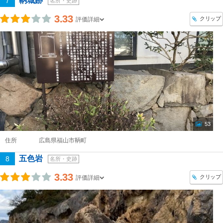
鞆城跡
7
名所・史跡
3.33
クリップ
評価詳細
53
住所
広島県福山市鞆町
五色岩
8
名所・史跡
3.33
クリップ
評価詳細