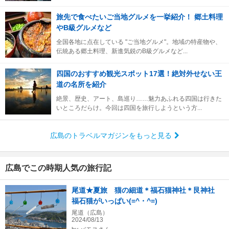
旅先で食べたいご当地グルメを一挙紹介！ 郷土料理
やB級グルメなど
全国各地に点在している "ご当地グルメ"。地域の特産物や、
伝統ある郷土料理、新進気鋭のB級グルメなど...
四国のおすすめ観光スポット17選！絶対外せない王
道の名所を紹介
絶景、歴史、アート、島巡り……魅力あふれる四国は行きた
いところだらけ。今回は四国を旅行しようという方...
広島のトラベルマガジンをもっと見る
広島でこの時期人気の旅行記
尾道★夏旅 猫の細道＊福石猫神社＊艮神社
福石猫がいっぱい(=^・^=)
尾道（広島）
2024/08/13