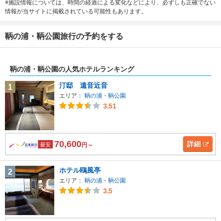
※施設情報については、時間の経過による変化などにより、必ずしも正確でない
情報が当サイトに掲載されている可能性もあります。
鞆の浦・鞆公園旅行の予約をする
鞆の浦・鞆公園の人気ホテルランキング
汀邸 遠音近音
1
エリア：
鞆の浦・鞆公園
3.51
70,600
詳細
最安
円～
ホテル鴎風亭
2
エリア：
鞆の浦・鞆公園
3.5