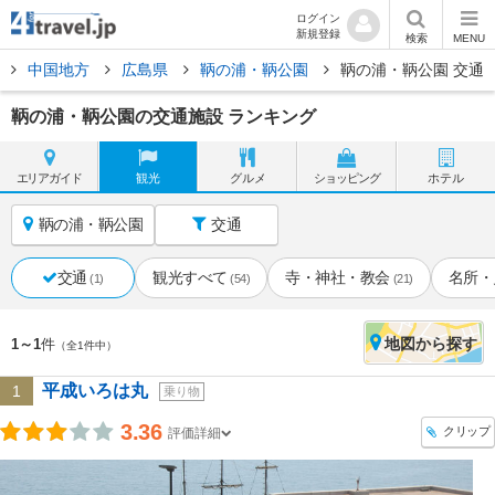
ログイン
新規登録
検索
MENU
中国地方
広島県
鞆の浦・鞆公園
鞆の浦・鞆公園 交通
鞆の浦・鞆公園の交通施設 ランキング
エリア
ガイド
観光
グルメ
ショッピング
ホテル
鞆の浦・鞆公園
交通
交通
観光すべて
寺・神社・教会
名所・
(1)
(54)
(21)
地図
から探す
1～1
件
（全1件中）
平成いろは丸
1
乗り物
3.36
クリップ
評価詳細