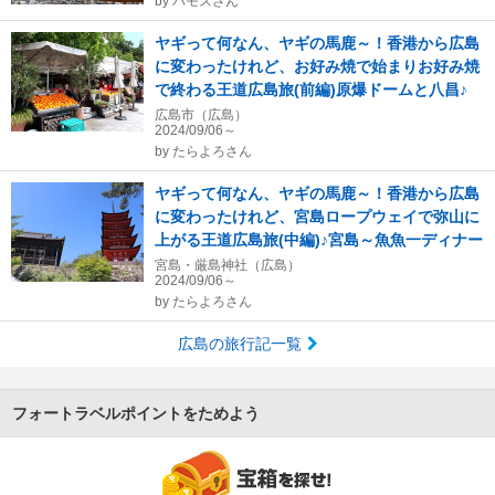
by
バモスさん
ヤギって何なん、ヤギの馬鹿～！香港から広島
に変わったけれど、お好み焼で始まりお好み焼
で終わる王道広島旅(前編)原爆ドームと八昌♪
広島市（広島）
2024/09/06～
by
たらよろさん
ヤギって何なん、ヤギの馬鹿～！香港から広島
に変わったけれど、宮島ロープウェイで弥山に
上がる王道広島旅(中編)♪宮島～魚魚一ディナー
宮島・厳島神社（広島）
2024/09/06～
by
たらよろさん
広島の旅行記一覧
フォートラベルポイントをためよう