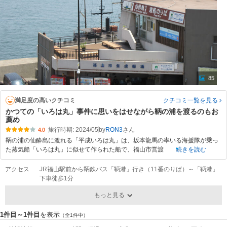
85
満足度の高いクチコミ
クチコミ一覧
を見る
かつての「いろは丸」事件に思いをはせながら鞆の浦を渡るのもお
薦め
旅行時期: 2024/05
by
RON3
4.0
鞆の浦の仙酔島に渡れる「平成いろは丸」は、坂本龍馬の率いる海援隊が乗っ
た蒸気船「いろは丸」に似せて作られた船で、福山市営渡
続きを読む
アクセス
JR福山駅前から鞆鉄バス「鞆港」行き（11番のりば）～「鞆港」
下車徒歩1分
もっと見る
1件目～1件目
を表示
（全1件中）