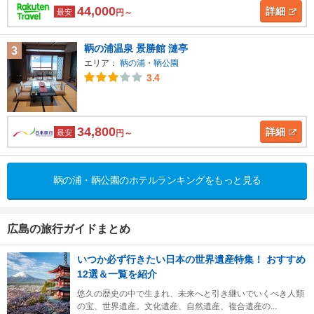
44,000
詳細
最安
円～
鞆の浦温泉 景勝館 漣亭
3
エリア：
鞆の浦・鞆公園
3.4
34,800
詳細
最安
円～
鞆の浦・鞆公園のホテルランキングをもっと見る
広島の旅行ガイドまとめ
いつか必ず行きたい日本の世界遺産特集！ おすすめ
12選＆一覧を紹介
悠久の歴史の中で生まれ、未来へと引き継いでいくべき人類
の宝、世界遺産。文化遺産、自然遺産、複合遺産の...