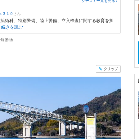
クチコミ一覧
を見る
ュ３１９
艦艇術科、特別警備、陸上警備、立入検査に関する教育を担
続きを読む
有無番地
クリップ