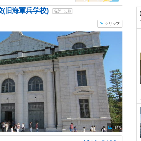
(旧海軍兵学校)
名所・史跡
クリップ
163