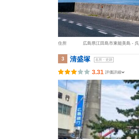
住所
広島県江田島市東能美島 - 
清盛塚
3
名所・史跡
3.31
評価詳細