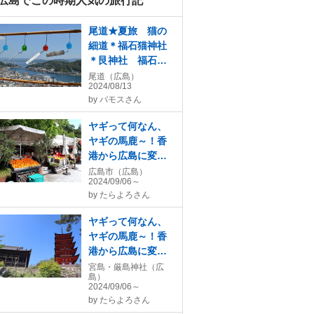
広島でこの時期人気の旅行記
尾道★夏旅 猫の
細道＊福石猫神社
＊艮神社 福石猫
がいっぱい(=^・
尾道（広島）
2024/08/13
^=)
by
バモスさん
ヤギって何なん、
ヤギの馬鹿～！香
港から広島に変わ
ったけれど、お好
広島市（広島）
2024/09/06～
み焼で始まりお好
by
たらよろさん
み焼で終わる王道
広島旅(前編)原爆ド
ヤギって何なん、
ームと八昌♪
ヤギの馬鹿～！香
港から広島に変わ
ったけれど、宮島
宮島・厳島神社（広
島）
ロープウェイで弥
2024/09/06～
山に上がる王道広
by
たらよろさん
島旅(中編)♪宮島～