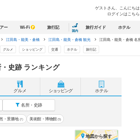
ゲストさん、
こんにちは
ログインはこちら
アー
Wi-Fi
旅行記
旅行ガイド
ホテル
国内
江田島・能美・倉橋
江田島・能美・倉橋 観光
江田島・能美・倉橋 名
グルメ
ショッピング
交通
ホテル
旅行記
・史跡 ランキング
グルメ
ショッピング
ホテル
名所・史跡
然・景勝地
美術館・博物館
(7)
(5)
地図
から探す