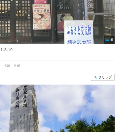
9
3-10
名所・史跡
クリップ