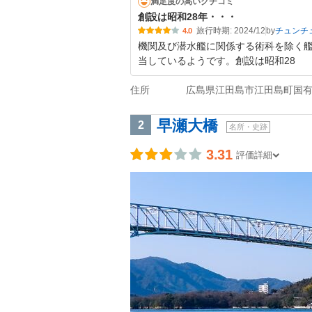
満足度の高いクチコミ
創設は昭和28年・・・
旅行時期: 2024/12
by
チュンチ
4.0
機関及び潜水艦に関係する術科を除く
当しているようです。創設は昭和28
住所
広島県江田島市江田島町国
早瀬大橋
2
名所・史跡
3.31
評価詳細