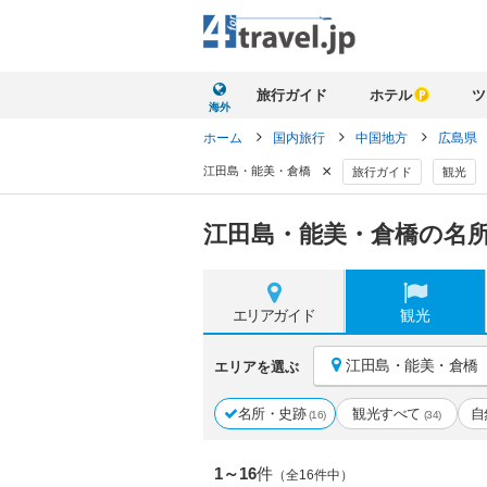
旅行ガイド
ホテル
ツ
海外
ホーム
国内旅行
中国地方
広島県
×
江田島・能美・倉橋
旅行ガイド
観光
江田島・能美・倉橋の名所
エリア
ガイド
観光
江田島・能美・倉橋
エリアを選ぶ
名所・史跡
観光すべて
自
(16)
(34)
1～16
件
（全16件中）