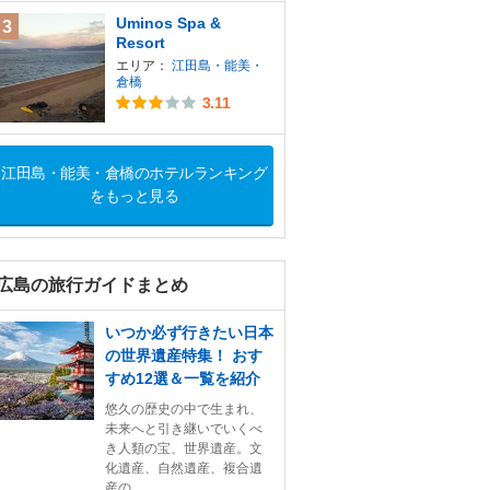
Uminos Spa &
3
Resort
エリア：
江田島・能美・
倉橋
3.11
江田島・能美・倉橋のホテルランキング
をもっと見る
広島の旅行ガイドまとめ
いつか必ず行きたい日本
の世界遺産特集！ おす
すめ12選＆一覧を紹介
悠久の歴史の中で生まれ、
未来へと引き継いでいくべ
き人類の宝、世界遺産。文
化遺産、自然遺産、複合遺
産の...