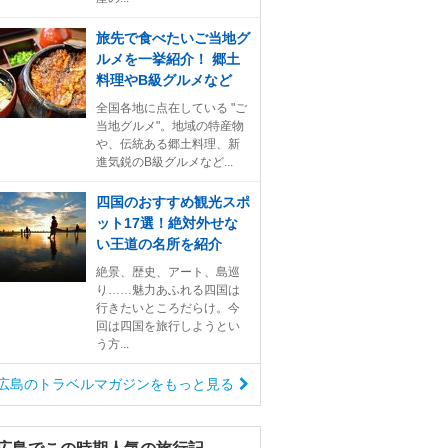
旅先で食べたいご当地グ
ルメを一挙紹介！ 郷土
料理やB級グルメなど
全国各地に点在している "ご
当地グルメ"。地域の特産物
や、伝統ある郷土料理、新
進気鋭のB級グルメなど...
四国のおすすめ観光スポ
ット17選！絶対外せな
い王道の名所を紹介
絶景、歴史、アート、島巡
り……魅力あふれる四国は
行きたいところだらけ。今
回は四国を旅行しようとい
う方...
広島のトラベルマガジンをもっと見る