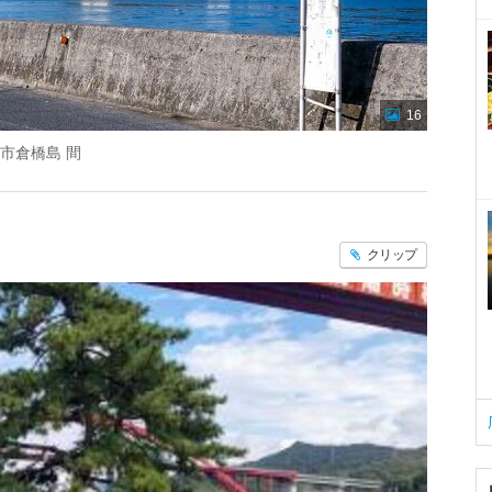
16
呉市倉橋島 間
クリップ