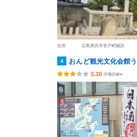
住所
広島県呉市音戸町鰯浜
おんど観光文化会館
4
3.30
評価詳細