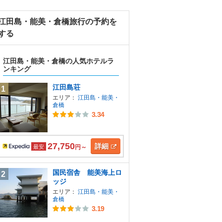
江田島・能美・倉橋旅行の予約を
する
江田島・能美・倉橋の人気ホテルラ
ンキング
江田島荘
1
エリア：
江田島・能美・
倉橋
3.34
27,750
詳細
最安
円～
国民宿舎 能美海上ロ
2
ッジ
エリア：
江田島・能美・
倉橋
3.19