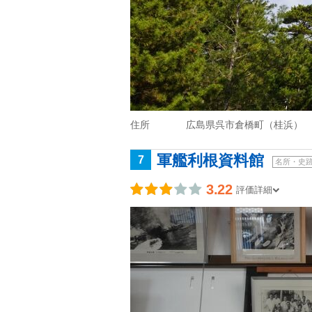
住所
広島県呉市倉橋町（桂浜）
軍艦利根資料館
7
名所・史
3.22
評価詳細