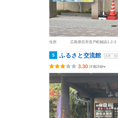
住所
広島県呉市音戸町鰯浜1-2-3
ふるさと交流館
5
名所・史
3.30
評価詳細