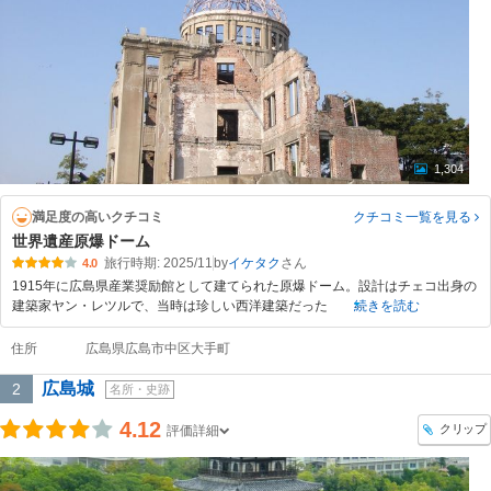
1,304
満足度の高いクチコミ
クチコミ一覧
を見る
世界遺産原爆ドーム
旅行時期: 2025/11
by
イケタク
4.0
1915年に広島県産業奨励館として建てられた原爆ドーム。設計はチェコ出身の
建築家ヤン・レツルで、当時は珍しい西洋建築だった
続きを読む
住所
広島県広島市中区大手町
広島城
2
名所・史跡
4.12
クリップ
評価詳細