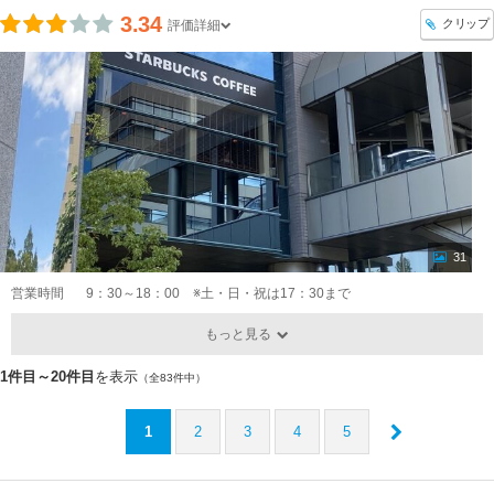
3.34
クリップ
評価詳細
31
営業時間
9：30～18：00 ※土・日・祝は17：30まで
もっと見る
1件目～20件目
を表示
（全83件中）
1
2
3
4
5