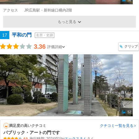
52
アクセス
JR広島駅・新幹線口構内2階
もっと見る
平和の門
17
名所・史跡
3.36
クリップ
評価詳細
52
満足度の高いクチコミ
クチコミ一覧
を見る
パブリック・アートの門です
旅行時期: 2024/01
by
エックスさん
4.0