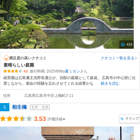
419
満足度の高いクチコミ
クチコミ一覧
を見る
素晴らしい庭園
旅行時期: 2025/08
by
夏ミカン
4.0
縮景園は広島藩主浅野長晟公が、別邸の庭園として築成。 広島市の中心部に位
置しながら、都会の喧騒を忘れさせてくれる緑豊かな
続きを読む
住所
広島県広島市中区上幟町2-11
相生橋
5
名所・史跡
3.53
クリップ
評価詳細