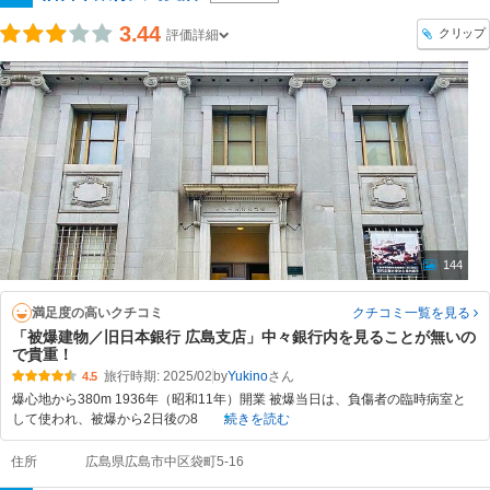
3.44
クリップ
評価詳細
144
満足度の高いクチコミ
クチコミ一覧
を見る
「被爆建物／旧日本銀行 広島支店」中々銀行内を見ることが無いの
で貴重！
旅行時期: 2025/02
by
Yukino
4.5
爆心地から380m 1936年（昭和11年）開業 被爆当日は、負傷者の臨時病室と
して使われ、被爆から2日後の8
続きを読む
住所
広島県広島市中区袋町5-16