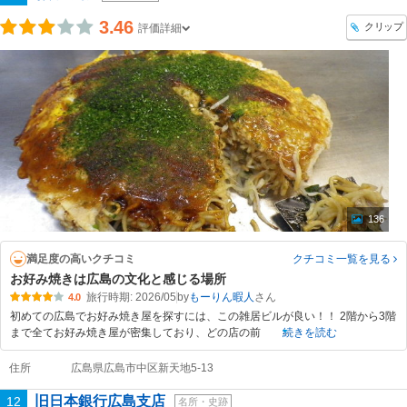
3.46
クリップ
評価詳細
136
満足度の高いクチコミ
クチコミ一覧
を見る
お好み焼きは広島の文化と感じる場所
旅行時期: 2026/05
by
もーりん暇人
4.0
初めての広島でお好み焼き屋を探すには、この雑居ビルが良い！！ 2階から3階
まで全てお好み焼き屋が密集しており、どの店の前
続きを読む
住所
広島県広島市中区新天地5-13
旧日本銀行広島支店
12
名所・史跡