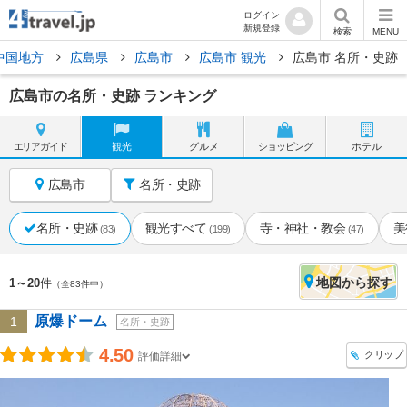
ログイン
新規登録
検索
MENU
中国地方
広島県
広島市
広島市 観光
広島市 名所・史跡
広島市の名所・史跡 ランキング
エリア
ガイド
観光
グルメ
ショッピング
ホテル
広島市
名所・史跡
名所・史跡
観光すべて
寺・神社・教会
美
(83)
(199)
(47)
地図
から探す
1～20
件
（全83件中）
原爆ドーム
1
名所・史跡
4.50
クリップ
評価詳細