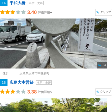
平和大橋
14
名所・史跡
3.40
クリップ
評価詳細
84
住所
広島県広島市中区袋町
広島大本営跡
15
名所・史跡
3.38
クリップ
評価詳細