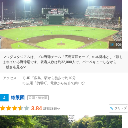
306
マツダスタジアムは、プロ野球チーム「広島東洋カープ」の本拠地として親し
まれている野球場です。収容人数は約32,000人で、バーベキューしながら
続きを見る
アクセス
1) JR「広島」駅から徒歩で約10分
2) 広電「的場町」電停から徒歩で約10分
縮景園
4
公園・植物園
3.84
クリップ
評価詳細