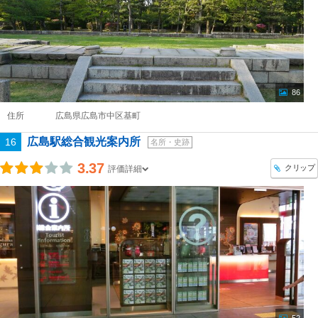
86
住所
広島県広島市中区基町
広島駅総合観光案内所
16
名所・史跡
3.37
クリップ
評価詳細