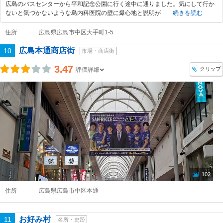
広島のバスセンターから平和記念公園に行く途中に通りました。気にして行か
ないと気づかないような島内科医院の壁に爆心地と説明が
続きを読む
住所
広島県広島市中区大手町1-5
広島本通商店街
10
市場・商店街
3.47
クリップ
評価詳細
102
住所
広島県広島市中区本通
お好み村
11
名所・史跡