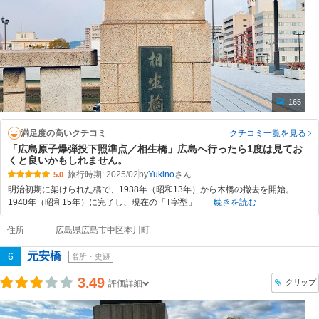
165
満足度の高いクチコミ
クチコミ一覧
を見る
「広島原子爆弾投下照準点／相生橋」広島へ行ったら1度は見てお
くと良いかもしれません。
旅行時期: 2025/02
by
Yukino
5.0
明治初期に架けられた橋で、1938年（昭和13年）から木橋の撤去を開始。
1940年（昭和15年）に完了し、現在の「T字型」
続きを読む
住所
広島県広島市中区本川町
元安橋
6
名所・史跡
3.49
クリップ
評価詳細