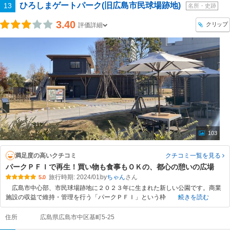
ひろしまゲートパーク(旧広島市民球場跡地)
13
名所・史跡
3.40
クリップ
評価詳細
103
満足度の高いクチコミ
クチコミ一覧
を見る
パークＰＦＩで再生！買い物も食事もＯＫの、都心の憩いの広場
旅行時期: 2024/01
by
ちゃん
5.0
広島市中心部、市民球場跡地に２０２３年に生まれた新しい公園です。商業
施設の収益で維持・管理を行う「パークＰＦＩ」という枠
続きを読む
住所
広島県広島市中区基町5-25