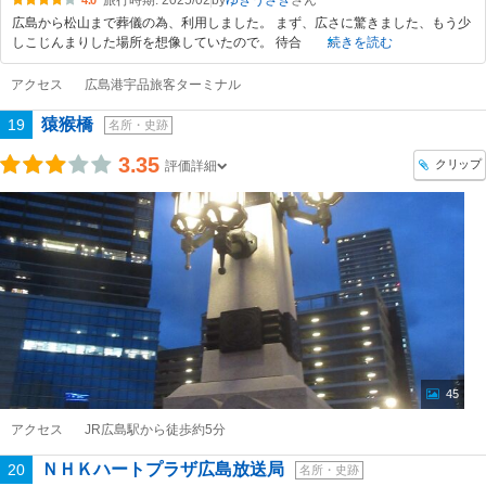
旅行時期: 2025/02
by
ゆきうさぎ
4.0
広島から松山まで葬儀の為、利用しました。 まず、広さに驚きました、もう少
しこじんまりした場所を想像していたので。 待合
続きを読む
アクセス
広島港宇品旅客ターミナル
猿猴橋
19
名所・史跡
3.35
クリップ
評価詳細
45
アクセス
JR広島駅から徒歩約5分
ＮＨＫハートプラザ広島放送局
20
名所・史跡