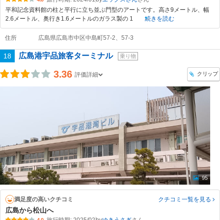
平和記念資料館の柱と平行に立ち並ぶ門型のアートです。高さ9メートル、幅
2.6メートル、奥行き1.6メートルのガラス製の 1
続きを読む
住所
広島県広島市中区中島町57-2、57-3
広島港宇品旅客ターミナル
18
乗り物
3.36
クリップ
評価詳細
95
満足度の高いクチコミ
クチコミ一覧
を見る
広島から松山へ