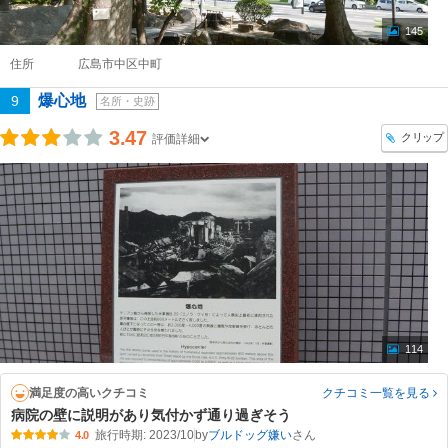
145
住所
広島市中区中町
爆心地
9
名所・史跡
3.47
クリップ
評価詳細
114
満足度の高いクチコミ
クチコミ一覧
を見る
病院の壁に説明があり気付かず通り過ぎそう
旅行時期: 2023/10
by
ブルドッグ嫌い
4.0