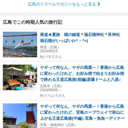
広島のトラベルマガジンをもっと見る
広島でこの時期人気の旅行記
尾道★夏旅 猫の細道＊福石猫神社＊艮神社
福石猫がいっぱい(=^・^=)
尾道（広島）
2024/08/13
by
バモスさん
ヤギって何なん、ヤギの馬鹿～！香港から広島
に変わったけれど、お好み焼で始まりお好み焼
で終わる王道広島旅(前編)原爆ドームと八昌♪
広島市（広島）
2024/09/06～
by
たらよろさん
ヤギって何なん、ヤギの馬鹿～！香港から広島
に変わったけれど、宮島ロープウェイで弥山に
上がる王道広島旅(中編)♪宮島～魚魚一ディナー
宮島・厳島神社（広島）