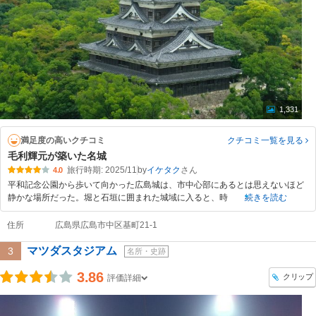
1,331
満足度の高いクチコミ
クチコミ一覧
を見る
毛利輝元が築いた名城
旅行時期: 2025/11
by
イケタク
4.0
平和記念公園から歩いて向かった広島城は、市中心部にあるとは思えないほど
静かな場所だった。堀と石垣に囲まれた城域に入ると、時
続きを読む
住所
広島県広島市中区基町21-1
マツダスタジアム
3
名所・史跡
3.86
クリップ
評価詳細