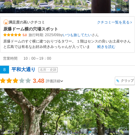
195
満足度の高いクチコミ
クチコミ一覧
を見る
原爆ドーム横の穴場スポット
旅行時期: 2025/09
by
いつも旅してたい
5.0
原爆ドームのすぐ横に建つおりづるタワー。 １階はセンスの良いお土産やさん
と広島では有名なお好み焼きみっちゃんが入っていま
続きを読む
営業時間
10：00～19：00
平和大通り
8
名所・史跡
3.48
クリップ
評価詳細