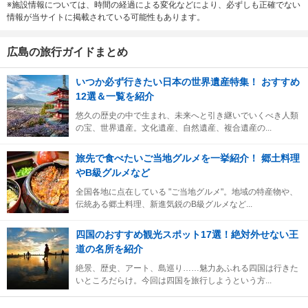
※施設情報については、時間の経過による変化などにより、必ずしも正確でない
情報が当サイトに掲載されている可能性もあります。
広島の旅行ガイドまとめ
いつか必ず行きたい日本の世界遺産特集！ おすすめ
12選＆一覧を紹介
悠久の歴史の中で生まれ、未来へと引き継いでいくべき人類
の宝、世界遺産。文化遺産、自然遺産、複合遺産の...
旅先で食べたいご当地グルメを一挙紹介！ 郷土料理
やB級グルメなど
全国各地に点在している "ご当地グルメ"。地域の特産物や、
伝統ある郷土料理、新進気鋭のB級グルメなど...
四国のおすすめ観光スポット17選！絶対外せない王
道の名所を紹介
絶景、歴史、アート、島巡り……魅力あふれる四国は行きた
いところだらけ。今回は四国を旅行しようという方...