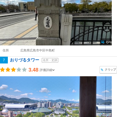
154
住所
広島県広島市中区中島町
おりづるタワー
7
名所・史跡
3.48
クリップ
評価詳細