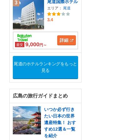
尾道国際ホテル
3
エリア：
尾道
3.4
詳細
9,000
最安
円～
尾道のホテルランキングをもっと
見る
広島の旅行ガイドまとめ
いつか必ず行き
たい日本の世界
遺産特集！ おす
すめ12選＆一覧
を紹介