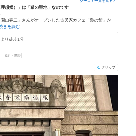
クチコミ一覧
を見る
（理想郷）」は「猫の聖地」なのです
「園山春二」さんがオープンした古民家カフェ「梟の館」か
続きを読む
より徒歩1分
名所・史跡
クリップ