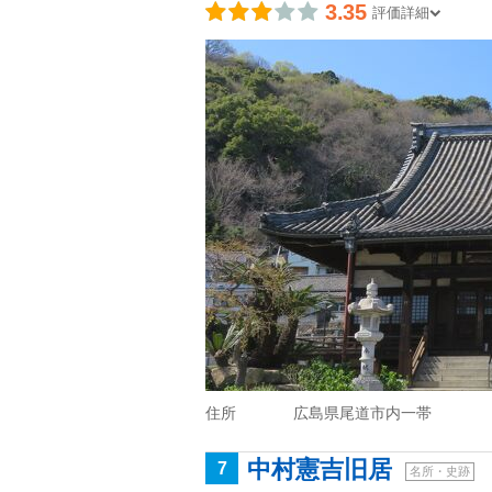
3.35
評価詳細
住所
広島県尾道市内一帯
中村憲吉旧居
7
名所・史跡