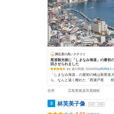
満足度の高いクチコミ
尾道観光後に「しまなみ海道」の最初の
回させられました
旅行時期: 2024/05
by
RON3
4.5
「しまなみ海道」の最初の橋は新尾道大
ら、なんと遠く離れた「西瀬戸尾
住所
広島県尾道市尾崎町
林芙美子像
5
名所・史跡