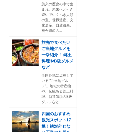
悠久の歴史の中で生
まれ、未来へと引き
継いでいくべき人類
の宝、世界遺産。文
化遺産、自然遺産、
複合遺産の...
旅先で食べたい
ご当地グルメを
一挙紹介！ 郷土
料理やB級グルメ
など
全国各地に点在して
いる "ご当地グル
メ"。地域の特産物
や、伝統ある郷土料
理、新進気鋭のB級
グルメなど...
四国のおすすめ
観光スポット17
選！絶対外せな