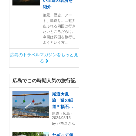
い王道の名所を
紹介
絶景、歴史、アー
ト、島巡り……魅力
あふれる四国は行き
たいところだらけ。
今回は四国を旅行し
ようという方...
広島のトラベルマガジンをもっと見
る
広島でこの時期人気の旅行記
尾道★夏
旅 猫の細
道＊福石猫
神社＊艮神
尾道（広島）
2024/08/13
社 福石猫
by
バモスさん
がいっぱい
(=^・^=)
ヤギって何