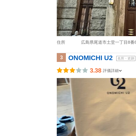
住所
広島県尾道市土堂一丁目8番
ONOMICHI U2
3
名所・史跡
3.38
評価詳細