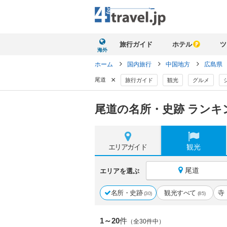
旅行ガイド
ホテル
ツ
海外
ホーム
国内旅行
中国地方
広島県
×
尾道
旅行ガイド
観光
グルメ
尾道の名所・史跡 ランキ
エリア
ガイド
観光
尾道
エリアを選ぶ
名所・史跡
観光すべて
寺
(30)
(85)
1～20
件
（全30件中）