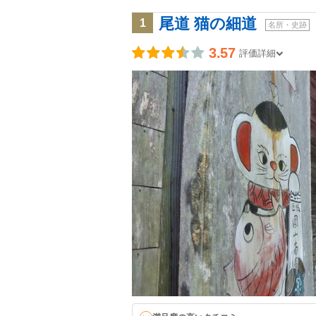
尾道 猫の細道
1
名所・史跡
3.57
評価詳細