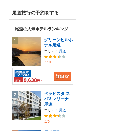
尾道旅行の予約をする
尾道の人気ホテルランキング
グリーンヒルホ
1
テル尾道
エリア：
尾道
3.91
詳細
9,638
最安
円～
ベラビスタ ス
2
パ＆マリーナ
尾道
エリア：
尾道
3.5