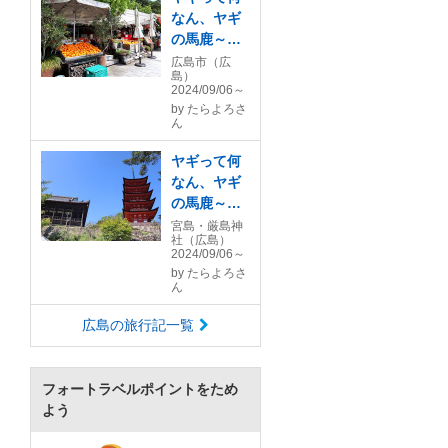
なん、ヤギ
の馬鹿～！
香港から広
広島市（広
島）
島に変わっ
2024/09/06～
たけれど、
by
たらよろさ
お好み焼で
ん
始まりお好
ヤギって何
み焼で終わ
なん、ヤギ
る王道広島
の馬鹿～！
旅(前編)原
香港から広
宮島・厳島神
爆ドームと
社（広島）
島に変わっ
八昌♪
2024/09/06～
たけれど、
by
たらよろさ
宮島ロープ
ん
ウェイで弥
広島の旅行記一覧
山に上がる
王道広島旅
(中編)♪宮島
フォートラベルポイントをため
～魚魚一デ
よう
ィナー