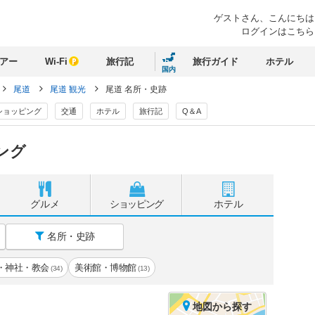
ゲストさん、
こんにちは
ログインはこちら
アー
Wi-Fi
旅行記
旅行ガイド
ホテル
国内
尾道
尾道 観光
尾道 名所・史跡
ショッピング
交通
ホテル
旅行記
Q＆A
ング
グルメ
ショッピング
ホテル
名所・史跡
・神社・教会
美術館・博物館
(34)
(13)
地図
から探す