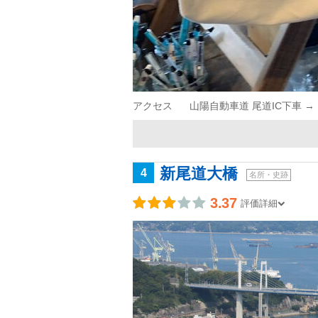
アクセス
山陽自動車道 尾道IC下車 →
新尾道大橋
4
名所・史跡
3.37
評価詳細