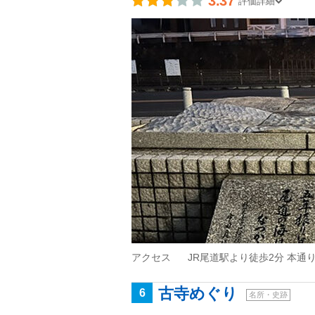
3.37
評価詳細
アクセス
JR尾道駅より徒歩2分 本通
古寺めぐり
6
名所・史跡