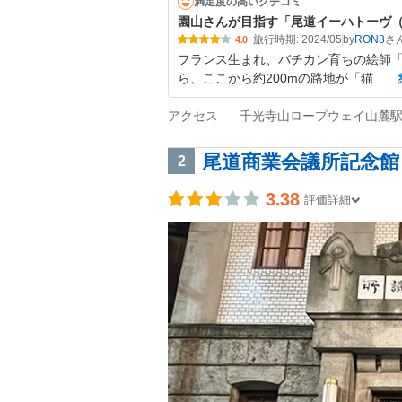
満足度の高いクチコミ
園山さんが目指す「尾道イーハトーヴ
旅行時期: 2024/05
by
RON3
4.0
フランス生まれ、バチカン育ちの絵師
ら、ここから約200mの路地が「猫
アクセス
千光寺山ロープウェイ山麓駅
尾道商業会議所記念館
2
3.38
評価詳細