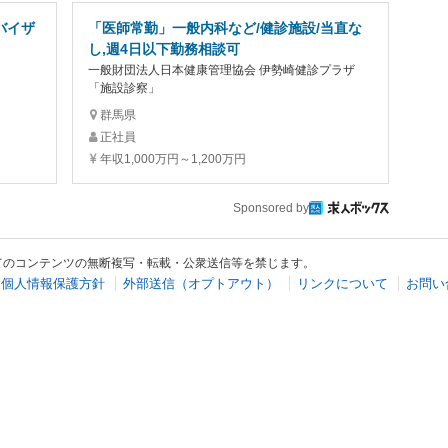
バイザ
「医師常勤」一般内科など/健診施設/当直な
し,週4日以下勤務相談可
一般財団法人日本健康管理協会 伊勢崎健診プラザ
「施設診察」
群馬県
正社員
年収1,000万円～1,200万円
Sponsored by
てのコンテンツの無断複写・転載・公衆送信等を禁じます。
個人情報保護方針
外部送信（オプトアウト）
リンクについて
お問い