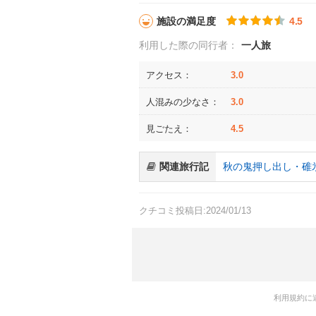
施設の満足度
4.5
利用した際の同行者：
一人旅
アクセス：
3.0
人混みの少なさ：
3.0
見ごたえ：
4.5
関連旅行記
秋の鬼押し出し・碓
クチコミ投稿日:2024/01/13
利用規約に