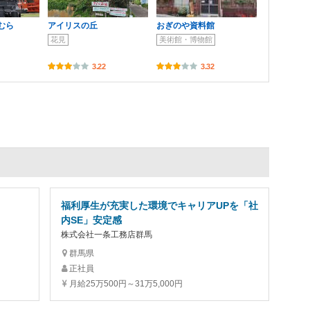
むら
アイリスの丘
おぎのや資料館
花見
美術館・博物館
3.22
3.32
福利厚生が充実した環境でキャリアUPを「社
内SE」安定感
株式会社一条工務店群馬
群馬県
正社員
月給25万500円～31万5,000円