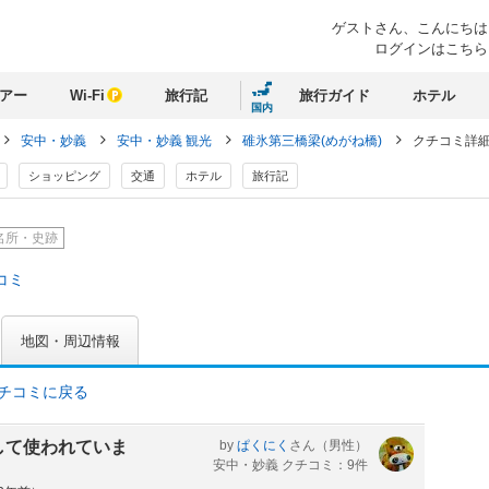
ゲストさん、
こんにちは
ログインはこちら
アー
Wi-Fi
旅行記
旅行ガイド
ホテル
国内
安中・妙義
安中・妙義 観光
碓氷第三橋梁(めがね橋)
クチコミ詳
ショッピング
交通
ホテル
旅行記
名所・史跡
コミ
地図・周辺情報
クチコミに戻る
して使われていま
by
ぱくにく
さん
（男性）
安中・妙義 クチコミ：9件