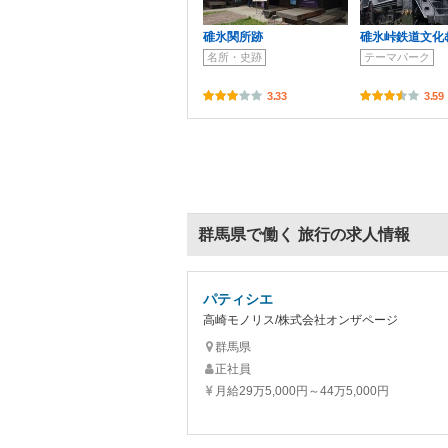
碓氷関所跡
碓氷峠鉄道文化
名所・史跡
テーマパーク
3.33
3.59
群馬県で働く 旅行の求人情報
パティシエ
高崎モノリス/株式会社オンザページ
群馬県
正社員
月給29万5,000円～44万5,000円