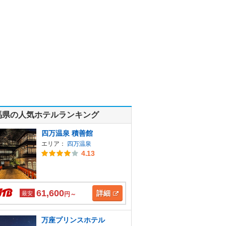
馬県の人気ホテルランキング
四万温泉 積善館
エリア：
四万温泉
4.13
61,600
詳細
最安
円～
万座プリンスホテル