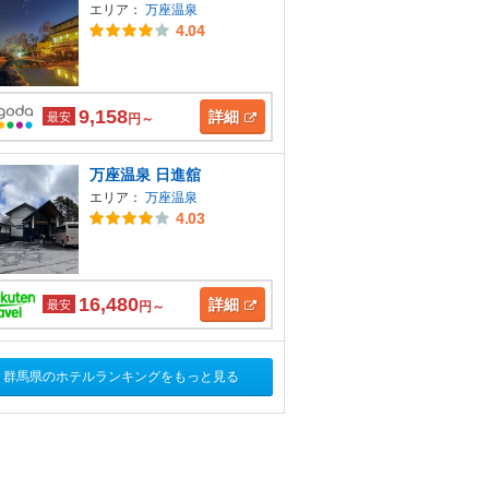
エリア：
万座温泉
4.04
9,158
詳細
最安
円～
万座温泉 日進舘
エリア：
万座温泉
4.03
16,480
詳細
最安
円～
群馬県のホテルランキングをもっと見る