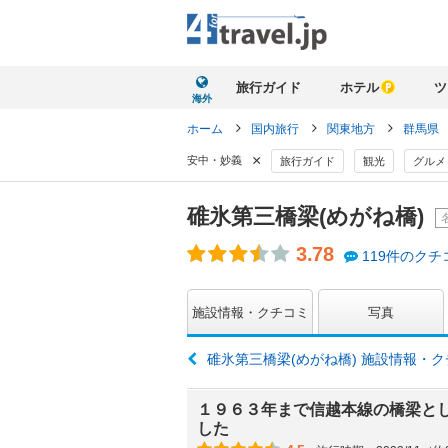
旅行ガイド
ホテル
ツ
海外
ホーム
国内旅行
関東地方
群馬県
×
安中・妙義
旅行ガイド
観光
グルメ
碓氷第三橋梁(めがね橋)
3.78
119件のクチ
施設情報・クチコミ
写真
碓氷第三橋梁(めがね橋) 施設情報・
１９６３年まで信越本線の橋梁と
した