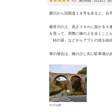
4.5
旅行時期：2023/11（
横川から旧国道１８号を走ると、右
碓井川の上、高さ３６ｍに架かる４
を登って、実際に橋の上を歩くこと
「峠の湯」などからアプトの道を経
車の場合は、橋の少し先に駐車場が
めがね橋