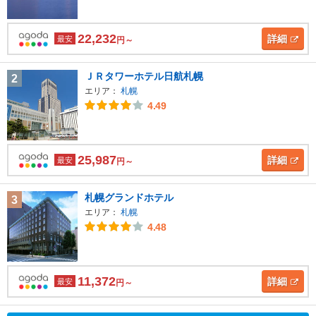
22,232
詳細
最安
円～
ＪＲタワーホテル日航札幌
2
エリア：
札幌
4.49
25,987
詳細
最安
円～
札幌グランドホテル
3
エリア：
札幌
4.48
11,372
詳細
最安
円～