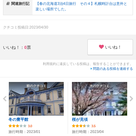
関連旅行記
【春の北海道3泊4日旅行 その４】札幌時計台は意外と
楽しい場所でした。
クチコミ投稿日:2023/04/30
いいね！
いいね！：
0
票
利用規約に違反している投稿は、報告することができます。
問題のある投稿を連絡する
前のクチコミ
次のクチコミ
冬の豊平館
桜が見頃
3.0
3.5
旅行時期：2023/01
旅行時期：2023/04