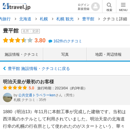
ログイン
新規登録
検索
MENU
内旅行
北海道
札幌
札幌 観光
豊平館
クチコミ詳細
豊平館
名所・史跡
3.80
162件のクチコミ
施設情報・クチコミ
写真
地図・周辺情報
豊平館 施設情報・クチコミに戻る
明治天皇が最初のお客様
5.0
旅行時期：2023/04（約3年前）
by
公共交通トラベラーken
さん
（男性）
札幌 クチコミ：35件
1880（明治13）年11月に本館工事が完成した建物です。当初は
西洋風のホテルとして利用されていました。明治天皇の北海道
行幸の札幌の行在所として使われたのがスタートという、華々