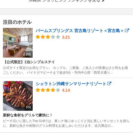
注目のホテル
パームスプリングス 宮古島リゾート＜宮古島＞
3.21
PR
【公式限定】1泊シンプルステイ
公式サイト限定のお得なプラン。 カップル、ご家族、ご友人との快適なひと時をお過
ごしください。 パイナガマビーチまで徒歩5分・市内中心部「西里大通り...
シェラトン沖縄サンマリーナリゾート
4.14
PR
新鮮な食材をグリルで豪快に！
ビーチ沿いに面したThe Grillでは、東シナ海にゆっくりと沈む美しいサンセットを傍ら
に、新鮮な魚介や肉類のグリル料理をお楽しみいただけます。迫力満点の...