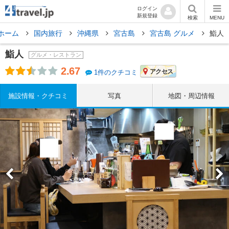
ログイン
新規登録
検索
MENU
ホーム
国内旅行
沖縄県
宮古島
宮古島 グルメ
鮨人
鮨人
グルメ・レストラン
2.67
アクセス
1件のクチコミ
施設情報・クチコミ
写真
地図・周辺情報