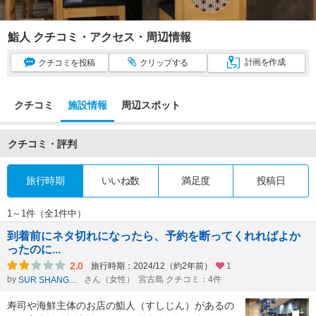
鮨人 クチコミ・アクセス・周辺情報
計画
を作成
クチコミ
を投稿
クリップ
する
クチコミ
施設情報
周辺スポット
クチコミ・評判
旅行時期
いいね数
満足度
投稿日
1～1件（全1件中）
到着前にネタ切れになったら、予約を断ってくれればよか
ったのに...
2.0
旅行時期：2024/12（約2年前）
1
by
さん（女性）
宮古島 クチコミ：4件
SUR SHANGHAI
寿司や海鮮主体のお店の鮨人（すしじん）があるの