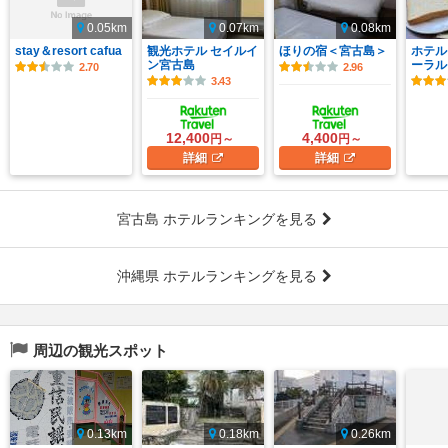
0.05km
0.07km
0.08km
stay＆resort cafua
観光ホテル セイルイ
ほりの宿＜宮古島＞
ホテル
ン宮古島
ーラル
2.70
2.96
3.43
12,400
4,400
円～
円～
詳細
詳細
宮古島 ホテルランキングを見る
沖縄県 ホテルランキングを見る
周辺の観光スポット
0.13km
0.18km
0.26km