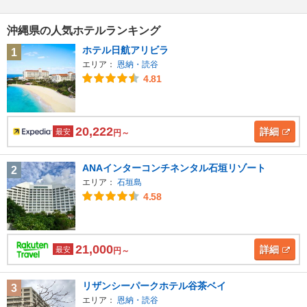
沖縄県の人気ホテルランキング
ホテル日航アリビラ
1
エリア：
恩納・読谷
4.81
20,222
詳細
最安
円～
ANAインターコンチネンタル石垣リゾート
2
エリア：
石垣島
4.58
21,000
詳細
最安
円～
リザンシーパークホテル谷茶ベイ
3
エリア：
恩納・読谷