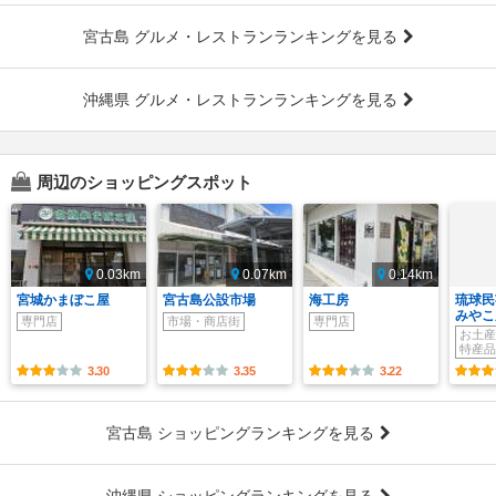
宮古島 グルメ・レストランランキングを見る
沖縄県 グルメ・レストランランキングを見る
周辺のショッピングスポット
0.03km
0.07km
0.14km
宮城かまぼこ屋
宮古島公設市場
海工房
琉球民
みやこ
専門店
市場・商店街
専門店
お土産
特産品
3.30
3.35
3.22
宮古島 ショッピングランキングを見る
沖縄県 ショッピングランキングを見る