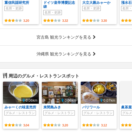
重信民謡研究所
ドイツ皇帝博愛記念
大立大殿みゃーか
漲水石
碑
名所・史跡
名所・史跡
名所・
名所・史跡
3.20
3.32
3.30
宮古島 観光ランキングを見る
沖縄県 観光ランキングを見る
周辺のグルメ・レストランスポット
0.06km
0.06km
0.07km
みゃーくの味直売所
来間島みき
パリワール
眞茶屋
グルメ・レストラン
グルメ・レストラン
グルメ・レストラン
グルメ
3.04
3.20
3.12