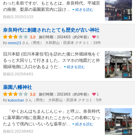
わった名前ですが、もともとは、奈良時代、平城宮
の南側、梨原の薬園新宮内に設け
...
続きを読む
投稿日:2025/11/15
1
奈良時代に創建されたとても歴史が古い神社
3.0
旅行時期：2024/03（約2年前）
0
by
さん（男性）
大和郡山・田原本 クチコミ：19件
mmm23
旧川本邸 (旧川本家住宅)を訪れた後に外堀緑地をぐ
るっと大回りして行きました。スマホの地図だと外
堀緑地側に入口があるようだ
...
続きを読む
投稿日:2025/04/01
1
薬園八幡神社
3.0
旅行時期：2023/03（約3年前）
1
by
さん（男性）
大和郡山・田原本 クチコミ：5件
kubochan
「やくおんはちまんじんじゃ」と呼ぶ。奈良時代
に薬草園の地に造園されたことからこの名称になっ
たようで境内にいろいろな薬草が
...
続きを読む
投稿日:2023/04/02
7