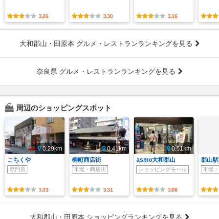
3.26
3.30
3.16
大和郡山・田原本 グルメ・レストランランキングを見る
奈良県 グルメ・レストランランキングを見る
周辺のショッピングスポット
0.29km
0.41km
0.51km
こちくや
柳町商店街
asmo大和郡山
郡山駅
専門店
市場・商店街
ショッピングモール
市場・
3.33
3.31
3.08
大和郡山・田原本 ショッピングランキングを見る