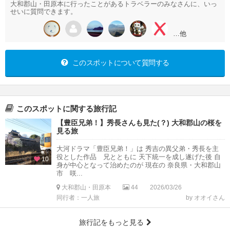
大和郡山・田原本に行ったことがあるトラベラーのみなさんに、いっ
せいに質問できます。
…他
このスポットについて質問する
このスポットに関する旅行記
【豊臣兄弟！】秀長さんも見た(？) 大和郡山の桜を
見る旅
大河ドラマ「豊臣兄弟！」は 秀吉の異父弟・秀長を主
役とした作品 兄とともに 天下統一を成し遂げた後 自
10
身が中心となって治めたのが 現在の 奈良県・大和郡山
市 咲...
大和郡山・田原本
44
2026/03/26
同行者：一人旅
by オオイさん
旅行記をもっと見る