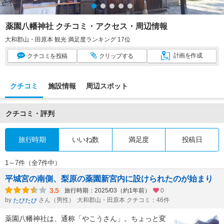
薬園八幡神社 クチコミ・アクセス・周辺情報
大和郡山・田原本 観光 満足度ランキング 17位
計画
を作成
クチコミ
を投稿
クリップ
する
クチコミ
施設情報
周辺スポット
クチコミ・評判
旅行時期
いいね数
満足度
投稿日
1～7件（全7件中）
平城宮の南側、梨原の薬園新宮内に設けられたのが始まり
3.5
旅行時期：2025/03（約1年前）
0
by
さん（男性）
大和郡山・田原本 クチコミ：46件
たびたび
薬園八幡神社は、通称「やこうさん」。ちょっと変