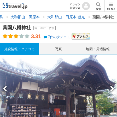
ログイン
新規登録
検索
MENU
県
大和郡山・田原本
大和郡山・田原本 観光
薬園八幡神社
薬園八幡神社
寺・神社・教会
3.31
アクセス
7件のクチコミ
施設情報・クチコミ
写真
地図・周辺情報