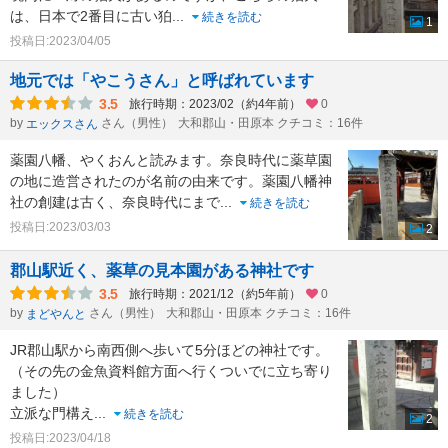
は、日本で2番目に古い狛
...
続きを読む
1
投稿日:2023/04/05
地元では「やこうさん」と呼ばれています
3.5
旅行時期：2023/02（約4年前）
0
by
さん（男性）
大和郡山・田原本 クチコミ：16件
エックスさん
薬園八幡、やくおんと読みます。奈良時代に薬草園
の地に造営されたのが名前の由来です。薬園八幡神
社の創建は古く、奈良時代にまで
...
続きを読む
投稿日:2023/03/03
2
郡山駅近く、薬草の見本園がある神社です
3.5
旅行時期：2021/12（約5年前）
0
by
さん（男性）
大和郡山・田原本 クチコミ：16件
まどやんと
JR郡山駅から南西側へ歩いて5分ほどの神社です。
（その先の金魚資料館方面へ行くついでに立ち寄り
ました）
立派な門構え
...
続きを読む
2
投稿日:2023/04/18