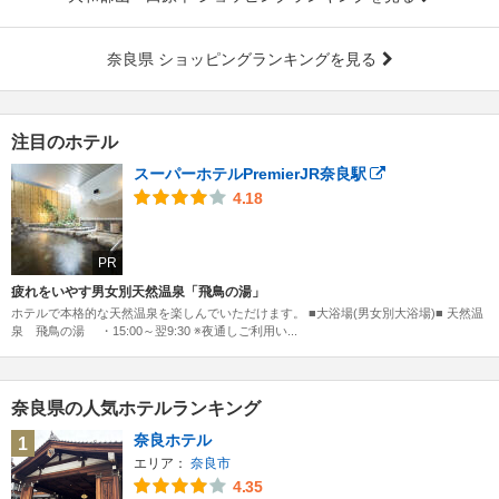
奈良県 ショッピングランキングを見る
注目のホテル
スーパーホテルPremierJR奈良駅
4.18
PR
疲れをいやす男女別天然温泉「飛鳥の湯」
ホテルで本格的な天然温泉を楽しんでいただけます。 ■大浴場(男女別大浴場)■ 天然温
泉 飛鳥の湯 ・15:00～翌9:30 ※夜通しご利用い...
奈良県の人気ホテルランキング
奈良ホテル
1
エリア：
奈良市
4.35