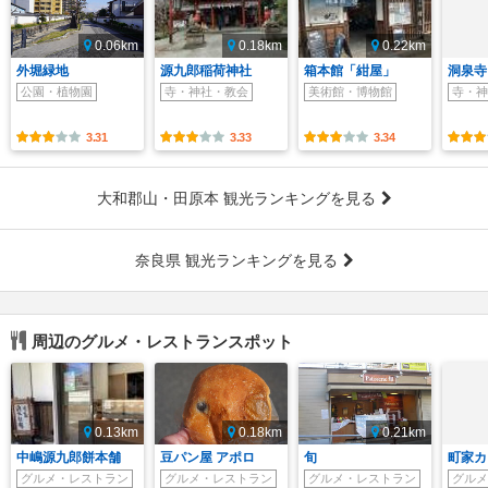
0.06km
0.18km
0.22km
外堀緑地
源九郎稲荷神社
箱本館「紺屋」
洞泉寺
公園・植物園
寺・神社・教会
美術館・博物館
寺・神
3.31
3.33
3.34
大和郡山・田原本 観光ランキングを見る
奈良県 観光ランキングを見る
周辺のグルメ・レストランスポット
0.13km
0.18km
0.21km
中嶋源九郎餅本舗
豆パン屋 アポロ
旬
町家カ
グルメ・レストラン
グルメ・レストラン
グルメ・レストラン
グルメ