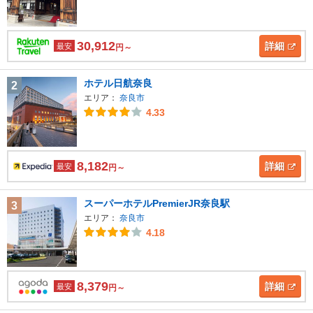
30,912
詳細
最安
円～
ホテル日航奈良
2
エリア：
奈良市
4.33
8,182
詳細
最安
円～
スーパーホテルPremierJR奈良駅
3
エリア：
奈良市
4.18
8,379
詳細
最安
円～