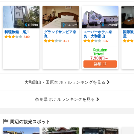
0.3km
0.43km
1.29km
料理旅館 尾川
グランドサンピア奈
スーパーホテル奈
国際観
良
良・大和郡山
屋
3.00
3.21
3.37
7,900
円～
詳細
大和郡山・田原本 ホテルランキングを見る
奈良県 ホテルランキングを見る
周辺の観光スポット