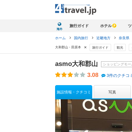
旅行ガイド
ホテル
ツ
海外
ホーム
国内旅行
近畿地方
奈良県
×
大和郡山・田原本
旅行ガイド
観光
asmo大和郡山
ショッピングモー
3.08
3件のクチコ
施設情報・クチコミ
写真