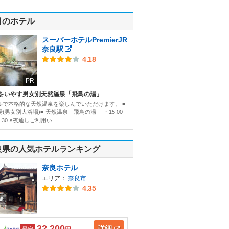
目のホテル
スーパーホテルPremierJR
奈良駅
4.18
PR
をいやす男女別天然温泉「飛鳥の湯」
ルで本格的な天然温泉を楽しんでいただけます。 ■
(男女別大浴場)■ 天然温泉 飛鳥の湯 ・15:00
:30 ※夜通しご利用い...
良県の人気ホテルランキング
奈良ホテル
エリア：
奈良市
4.35
32,200
詳細
最安