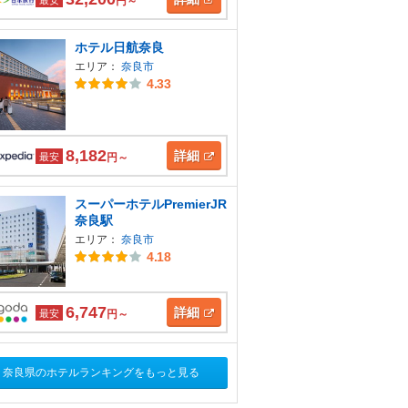
円～
ホテル日航奈良
エリア：
奈良市
4.33
8,182
詳細
最安
円～
スーパーホテルPremierJR
奈良駅
エリア：
奈良市
4.18
6,747
詳細
最安
円～
奈良県のホテルランキングをもっと見る