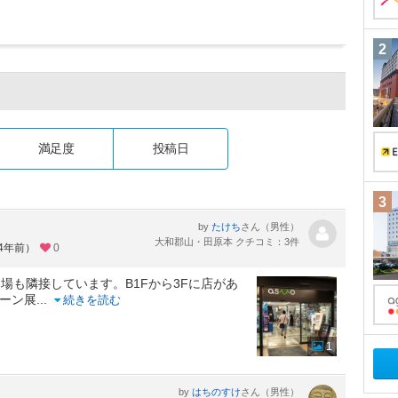
2
満足度
投稿日
3
by
さん（男性）
たけち
大和郡山・田原本 クチコミ：3件
約4年前）
0
場も隣接しています。B1Fから3Fに店があ
ェーン展
...
続きを読む
1
by
さん（男性）
はちのすけ