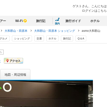
ゲストさん、
こんにちは
ログインはこちら
アー
Wi-Fi
旅行記
旅行ガイド
ホテル
国内
大和郡山・田原本
大和郡山・田原本 ショッピング
asmo大和郡山
グルメ
ショッピング
交通
ホテル
旅行記
Q＆A
ル
ミ
アクセス
地図・周辺情報