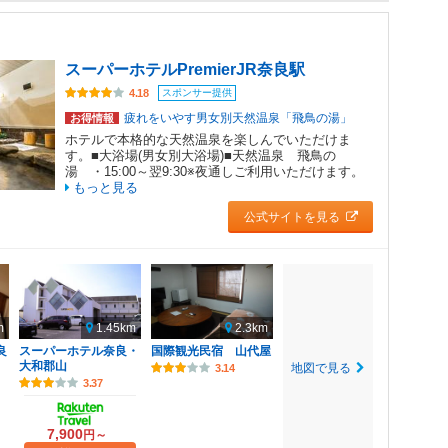
スーパーホテルPremierJR奈良駅
スポンサー提供
4.18
疲れをいやす男女別天然温泉「飛鳥の湯」
お得情報
ホテルで本格的な天然温泉を楽しんでいただけま
す。■大浴場(男女別大浴場)■天然温泉 飛鳥の
湯 ・15:00～翌9:30※夜通しご利用いただけます。
もっと見る
公式サイトを見る
m
1.45km
2.3km
良
スーパーホテル奈良・
国際観光民宿 山代屋
大和郡山
地図で見る
3.14
3.37
7,900
円～