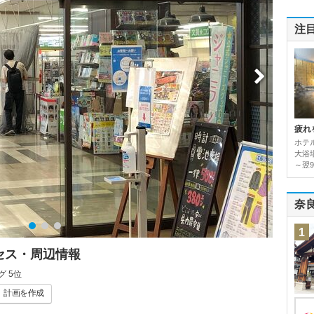
注
疲れ
ホテ
大浴場
～翌9
奈
1
クセス・周辺情報
 5位
計画
を作成