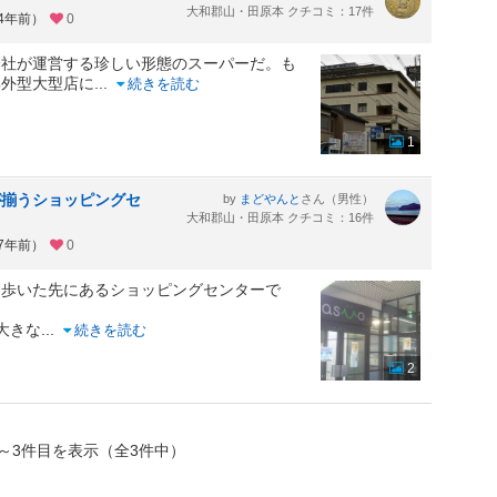
大和郡山・田原本 クチコミ：17件
約4年前）
0
社が運営する珍しい形態のスーパーだ。も
郊外型大型店に
...
続きを読む
1
が揃うショッピングセ
by
さん（男性）
まどやんと
大和郡山・田原本 クチコミ：16件
約7年前）
0
し歩いた先にあるショッピングセンターで
大きな
...
続きを読む
2
～3件目を表示（全3件中）