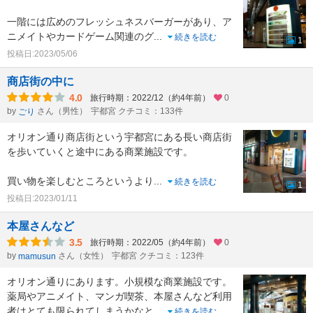
一階には広めのフレッシュネスバーガーがあり、ア
ニメイトやカードゲーム関連のグ
...
続きを読む
1
投稿日:2023/05/06
商店街の中に
4.0
旅行時期：2022/12（約4年前）
0
by
さん（男性）
宇都宮 クチコミ：133件
ごり
オリオン通り商店街という宇都宮にある長い商店街
を歩いていくと途中にある商業施設です。
買い物を楽しむところというより
...
続きを読む
1
投稿日:2023/01/11
本屋さんなど
3.5
旅行時期：2022/05（約4年前）
0
by
さん（女性）
宇都宮 クチコミ：123件
mamusun
オリオン通りにあります。小規模な商業施設です。
薬局やアニメイト、マンガ喫茶、本屋さんなど利用
者はとても限られてしまうかなと
...
続きを読む