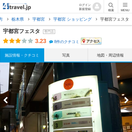
ログイン
新規登録
検索
MENU
方
栃木県
宇都宮
宇都宮 ショッピング
宇都宮フェスタ
宇都宮フェスタ
専門店
3.23
アクセス
8件のクチコミ
施設情報・クチコミ
写真
地図・周辺情報