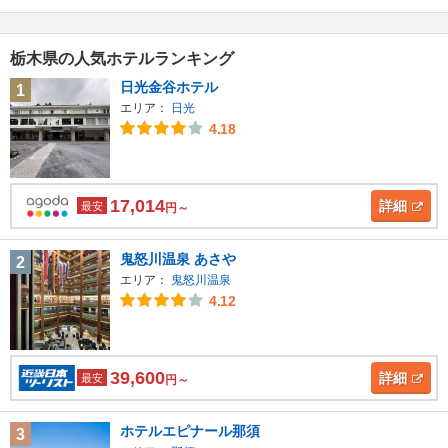
栃木県の人気ホテルランキング
日光金谷ホテル
1
エリア：
日光
4.18
17,014
詳細
最安
円～
鬼怒川温泉 あさや
2
エリア：
鬼怒川温泉
4.12
39,600
詳細
最安
円～
ホテルエピナール那須
3