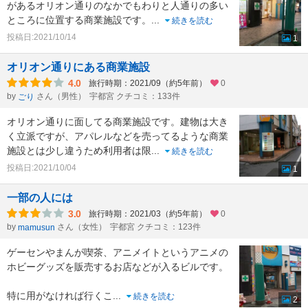
があるオリオン通りのなかでもわりと人通りの多い
ところに位置する商業施設です。
...
続きを読む
投稿日:2021/10/14
1
オリオン通りにある商業施設
4.0
旅行時期：2021/09（約5年前）
0
by
さん（男性）
宇都宮 クチコミ：133件
ごり
オリオン通りに面してる商業施設です。建物は大き
く立派ですが、アパレルなどを売ってるような商業
施設とは少し違うため利用者は限
...
続きを読む
投稿日:2021/10/04
1
一部の人には
3.0
旅行時期：2021/03（約5年前）
0
by
さん（女性）
宇都宮 クチコミ：123件
mamusun
ゲーセンやまんが喫茶、アニメイトというアニメの
ホビーグッズを販売するお店などが入るビルです。
特に用がなければ行くこ
...
続きを読む
2