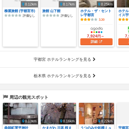
0.12km
0.17km
0.25km
柳屋旅館 (宇都宮市)
旅館 山下館
ホテル・ザ・セント
ホテル
レ宇都宮
イス宇
評価なし
評価なし
3.30
7,924
7
円～
詳細
宇都宮 ホテルランキングを見る
栃木県 ホテルランキングを見る
周辺の観光スポット
0.13km
0.16km
0.22km
曲師町琴平神社
かまがわ 川床 桜ま
うつのみや妖精ミュ
宇都宮