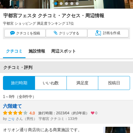
宇都宮フェスタ クチコミ・アクセス・周辺情報
宇都宮 ショッピング 満足度ランキング 17位
計画
を作成
クチコミ
を投稿
クリップ
する
クチコミ
施設情報
周辺スポット
クチコミ・評判
旅行時期
いいね数
満足度
投稿日
1～8件（全8件中）
六階建て
4.0
旅行時期：2023/04（約3年前）
0
by
さん（男性）
宇都宮 クチコミ：133件
ごり
オリオン通り商店街にある商業施設です。