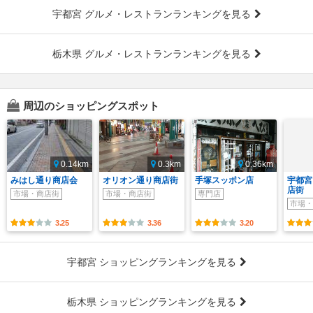
宇都宮 グルメ・レストランランキングを見る
栃木県 グルメ・レストランランキングを見る
周辺のショッピングスポット
0.14km
0.3km
0.36km
みはし通り商店会
オリオン通り商店街
手塚スッポン店
宇都宮
店街
市場・商店街
市場・商店街
専門店
市場・
3.25
3.36
3.20
宇都宮 ショッピングランキングを見る
栃木県 ショッピングランキングを見る