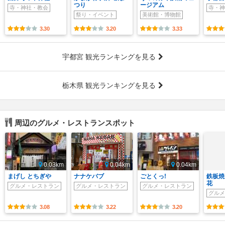
つり
ージアム
寺・神社・教会
寺・神
祭り・イベント
美術館・博物館
3.30
3.20
3.33
宇都宮 観光ランキングを見る
栃木県 観光ランキングを見る
周辺のグルメ・レストランスポット
0.03km
0.04km
0.04km
まげし とちぎや
ナナケバブ
ごとくっ!
鉄板焼
花
グルメ・レストラン
グルメ・レストラン
グルメ・レストラン
グルメ
3.08
3.22
3.20