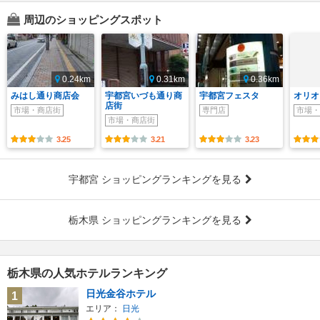
周辺のショッピングスポット
0.24km
0.31km
0.36km
みはし通り商店会
宇都宮いづも通り商
宇都宮フェスタ
オリオ
店街
市場・商店街
専門店
市場・
市場・商店街
3.25
3.21
3.23
宇都宮 ショッピングランキングを見る
栃木県 ショッピングランキングを見る
栃木県の人気ホテルランキング
日光金谷ホテル
1
エリア：
日光