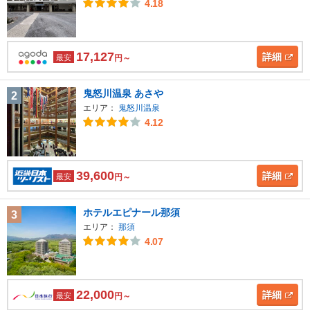
4.18
17,127
詳細
最安
円～
鬼怒川温泉 あさや
2
エリア：
鬼怒川温泉
4.12
39,600
詳細
最安
円～
ホテルエピナール那須
3
エリア：
那須
4.07
22,000
詳細
最安
円～