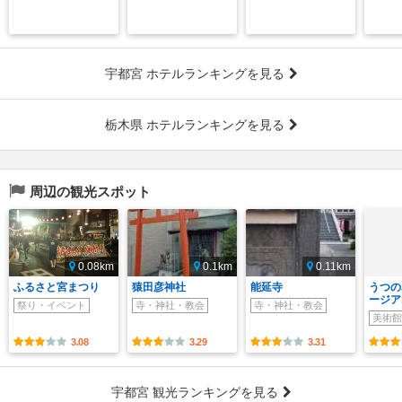
宇都宮 ホテルランキングを見る
栃木県 ホテルランキングを見る
周辺の観光スポット
0.08km
0.1km
0.11km
ふるさと宮まつり
猿田彦神社
能延寺
うつの
ージア
祭り・イベント
寺・神社・教会
寺・神社・教会
美術館
3.08
3.29
3.31
宇都宮 観光ランキングを見る