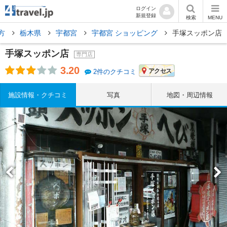
ログイン
新規登録
検索
MENU
方
栃木県
宇都宮
宇都宮 ショッピング
手塚スッポン店
手塚スッポン店
専門店
3.20
アクセス
2件のクチコミ
施設情報・クチコミ
写真
地図・周辺情報