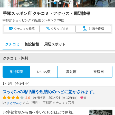
手塚スッポン店 クチコミ・アクセス・周辺情報
宇都宮 ショッピング 満足度ランキング 20位
計画
を作成
クチコミ
を投稿
クリップ
する
クチコミ
施設情報
周辺スポット
クチコミ・評判
旅行時期
いいね数
満足度
投稿日
1～2件（全2件中）
スッポンの亀甲羅や瓶詰めのヘビに驚かされます。
4.0
旅行時期：2014/04（約12年前）
0
by
さん（男性）
宇都宮 クチコミ：72件
まどやんと
JR宇都宮駅から西へ歩いて10分ほどで到着。