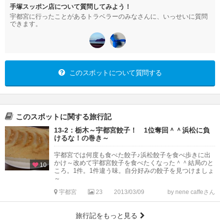
手塚スッポン店について質問してみよう！
宇都宮に行ったことがあるトラベラーのみなさんに、いっせいに質問
できます。
このスポットについて質問する
このスポットに関する旅行記
13-2：栃木～宇都宮餃子！ 1位奪回＾＾浜松に負
けるな！の巻き～
宇都宮では何度も食べた餃子♪浜松餃子を食べ歩きに出
かけ～改めて宇都宮餃子を食べたくなった＾＾結局のと
10
ころ。1件。1件違う味。自分好みの餃子を見つけましょ
～
宇都宮
23
2013/03/09
by nene caffeさん
旅行記をもっと見る