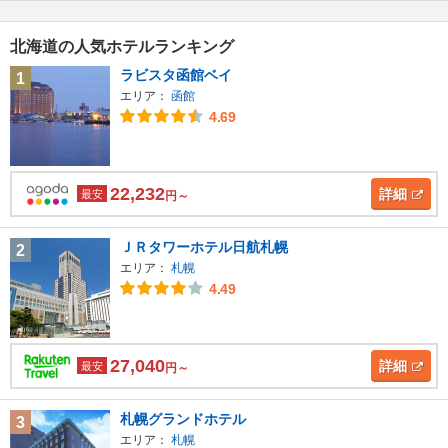
北海道の人気ホテルランキング
ラビスタ函館ベイ
1
エリア：
函館
4.69
22,232
詳細
最安
円～
ＪＲタワーホテル日航札幌
2
エリア：
札幌
4.49
27,040
詳細
最安
円～
札幌グランドホテル
3
エリア：
札幌