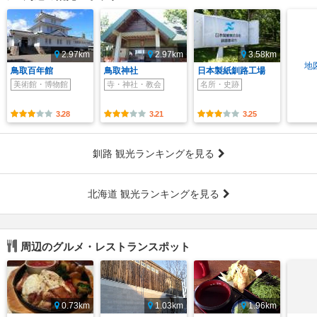
2.97km
2.97km
3.58km
地
鳥取百年館
鳥取神社
日本製紙釧路工場
美術館・博物館
寺・神社・教会
名所・史跡
3.28
3.21
3.25
釧路 観光ランキングを見る
北海道 観光ランキングを見る
周辺のグルメ・レストランスポット
0.73km
1.03km
1.96km