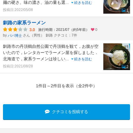
麺の硬さ、味の濃さ、油の量も選
...
続きを読む
投稿日:2022/05/08
1
釧路の家系ラーメン
3.0
旅行時期：2021/07（約5年前）
0
by
さん（男性）
釧路 クチコミ：7件
パパ博士
釧路市の丹頂鶴自然公園で丹頂鶴を観て，お腹が空
いたので，レンタカーでラーメン屋を探しました．
北海道で，家系ラーメンは珍しい
...
続きを読む
投稿日:2021/08/28
2
1件目～2件目を表示（全2件中）
クチコミを投稿する