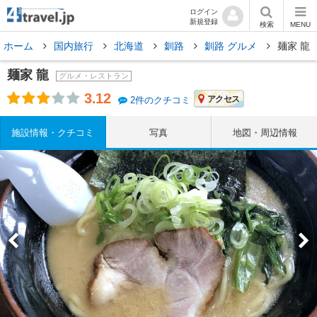
ログイン
新規登録
検索
MENU
ホーム
国内旅行
北海道
釧路
釧路 グルメ
麺家 龍
麺家 龍
グルメ・レストラン
3.12
アクセス
2件のクチコミ
施設情報・クチコミ
写真
地図・周辺情報