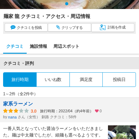
麺家 龍 クチコミ・アクセス・周辺情報
計画
を作成
クチコミ
を投稿
クリップ
する
クチコミ
施設情報
周辺スポット
クチコミ・評判
旅行時期
いいね数
満足度
投稿日
1～2件（全2件中）
家系ラーメン
3.0
旅行時期：2022/04（約4年前）
0
by
さん（女性）
釧路 クチコミ：58件
nana
一番人気となっていた醤油ラーメンをいただきまし
た。麺は中太麺でしたが、細麺も選べるようです。