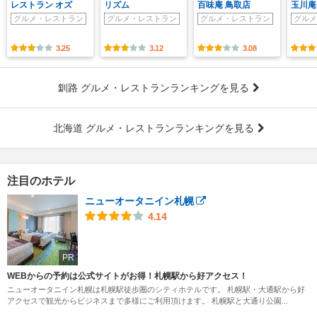
レストラン オズ
リズム
百味庵 鳥取店
玉川庵
グルメ・レストラン
グルメ・レストラン
グルメ・レストラン
グルメ
3.25
3.12
3.08
釧路 グルメ・レストランランキングを見る
北海道 グルメ・レストランランキングを見る
注目のホテル
ニューオータニイン札幌
4.14
PR
WEBからの予約は公式サイトがお得！札幌駅から好アクセス！
ニューオータニイン札幌は札幌駅徒歩圏のシティホテルです。 札幌駅・大通駅から好
アクセスで観光からビジネスまで多様にご利用頂けます。 札幌駅と大通り公園...