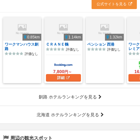
公式サイトを見る
0.85km
1.14km
1.32km
ワークマンハウス釧
ＣＲＡＮＥ鶴
ペンション 西港
ワーク
路
レミア
評価なし
評価なし
評価なし
7,800
16
円～
詳細
釧路 ホテルランキングを見る
北海道 ホテルランキングを見る
周辺の観光スポット