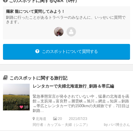
このスポットに関するQ&A（0件）
麺家 龍について質問してみよう！
釧路に行ったことがあるトラベラーのみなさんに、いっせいに質問で
きます。
このスポットについて質問する
このスポットに関する旅行記
レンタカーで夫婦北海道旅行_釧路＆帯広編
緊急事態宣言が発令されていない中，猛暑の北海道を函
館→支笏湖→富良野→層雲峡→旭川→網走→知床→釧路
→帯広とレンタカーで約1500kmの夫婦旅です．7日目は
10
釧路...
北海道
20
2021/07/23
同行者：カップル・夫婦（シニア）
by パパ博士さん