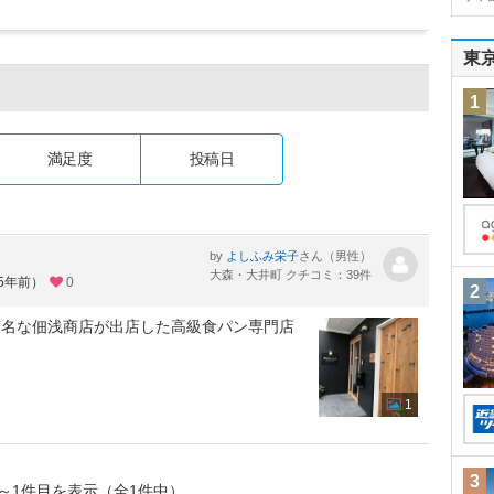
東
1
満足度
投稿日
by
さん（男性）
よしふみ栄子
大森・大井町 クチコミ：39件
約5年前）
0
2
有名な佃浅商店が出店した高級食パン専門店
1
3
～1件目を表示（全1件中）