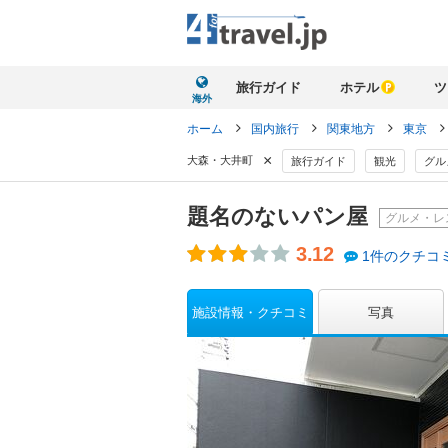
旅行ガイド
ホテル
ツ
海外
ホーム
国内旅行
関東地方
東京
×
大森・大井町
旅行ガイド
観光
グル
題名のないパン屋
グルメ・レ
3.12
1件のクチコ
施設情報・クチコミ
写真