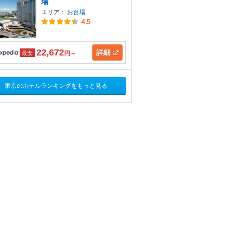
場
エリア：
お台場
4.5
22,672
詳細
最安
円～
東京のホテルランキングをもっと見る