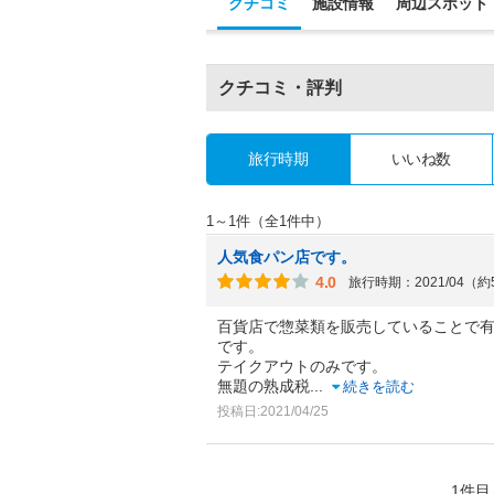
クチコミ
施設情報
周辺スポット
クチコミ・評判
旅行時期
いいね数
1～1件（全1件中）
人気食パン店です。
4.0
旅行時期：2021/04（
百貨店で惣菜類を販売していることで
です。
テイクアウトのみです。
無題の熟成税
...
続きを読む
投稿日:2021/04/25
1件目