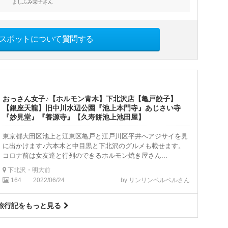
さん
よしふみ栄子
スポットについて質問する
おっさん女子♪【ホルモン青木】下北沢店【亀戸餃子】
【銀座天龍】旧中川水辺公園『池上本門寺』あじさい寺
『妙見堂』『養源寺』【久寿餅池上池田屋】
東京都大田区池上と江東区亀戸と江戸川区平井へアジサイを見
に出かけます♪六本木と中目黒と下北沢のグルメも載せます。
コロナ前は女友達と行列のできるホルモン焼き屋さん...
下北沢・明大前
164
2022/06/24
by リンリンベルベルさん
旅行記をもっと見る