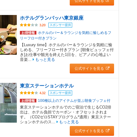
公式サイトを見る
ホテルグランバッハ東京銀座
スポンサー提供
3.20
ホテルのバー＆ラウンジを気軽に愉しめるフ
お得情報
リーフロー付きプラン
【Luxury time】ホテルのバー＆ラウンジを気軽に愉
しめる、フリーフロー付きプラン [朝食ビュッフェ付
き]お仕事や観光を終えた1日を、ピアノの心地よい
音楽...
もっと見る
公式サイトを見る
東京ステーションホテル
スポンサー提供
4.32
100種以上のアイテムが並ぶ朝食ブッフェ付
お得情報
東京ステーションホテルでのご宿泊で生じるCO2排
出は、ホテル負担でカーボン・オフセットされま
す。（CO2ゼロSTAYプログラム*適用）東京ステー
ションホテルのス...
もっと見る
公式サイトを見る