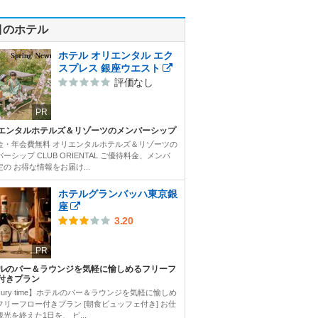
目のホテル
ホテル オリエンタル エク
スプレス 銀座ウエスト
評価なし
PR
エンタルホテルズ＆リゾーツのメンバーシップ
金・年会費無料 オリエンタルホテルズ＆リゾーツの
ーシップ CLUB ORIENTAL ご優待料金、メンバ
の お得な情報をお届け...
ホテルグランバッハ東京銀
座
3.20
PR
ルのバー＆ラウンジを気軽に愉しめるフリーフ
付きプラン
xury time】ホテルのバー＆ラウンジを気軽に愉しめ
フリーフロー付きプラン [朝食ビュッフェ付き] お仕
光を終えた1日を、 ピ...