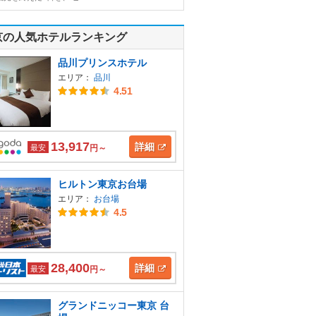
京の人気ホテルランキング
品川プリンスホテル
エリア：
品川
4.51
13,917
詳細
最安
円～
ヒルトン東京お台場
エリア：
お台場
4.5
28,400
詳細
最安
円～
グランドニッコー東京 台