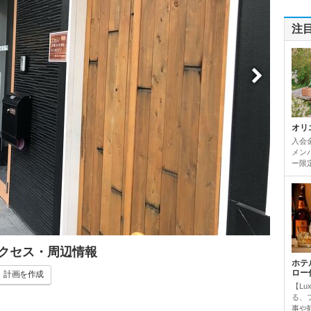
注
オリ
入会
メンバ
ー限定
アクセス・周辺情報
ホテ
ロー
計画
を作成
【Lu
る、
事や観