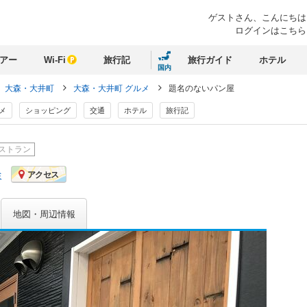
ゲストさん、
こんにちは
ログインはこちら
アー
Wi-Fi
旅行記
旅行ガイド
ホテル
国内
大森・大井町
大森・大井町 グルメ
題名のないパン屋
メ
ショッピング
交通
ホテル
旅行記
ストラン
ミ
アクセス
地図・周辺情報