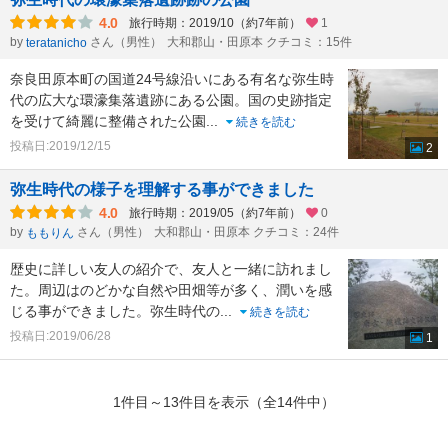
4.0
旅行時期：2019/10（約7年前）
1
by
さん（男性）
大和郡山・田原本 クチコミ：15件
teratanicho
奈良田原本町の国道24号線沿いにある有名な弥生時
代の広大な環濠集落遺跡にある公園。国の史跡指定
を受けて綺麗に整備された公園
...
続きを読む
投稿日:2019/12/15
2
弥生時代の様子を理解する事ができました
4.0
旅行時期：2019/05（約7年前）
0
by
さん（男性）
大和郡山・田原本 クチコミ：24件
ももりん
歴史に詳しい友人の紹介で、友人と一緒に訪れまし
た。周辺はのどかな自然や田畑等が多く、潤いを感
じる事ができました。弥生時代の
...
続きを読む
投稿日:2019/06/28
1
1件目～13件目を表示（全14件中）