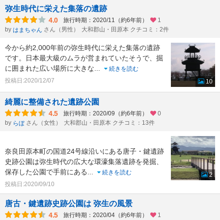
弥生時代に栄えた集落の遺跡
4.0
旅行時期：2020/11（約6年前）
1
by
さん（男性）
大和郡山・田原本 クチコミ：2件
はまちゃん
今から約2,000年前の弥生時代に栄えた集落の遺跡
です。日本最大級のムラが営まれていたそうで、掘
に囲まれた広い場所に大きな
...
続きを読む
投稿日:2020/12/07
10
綺麗に整備された遺跡公園
4.5
旅行時期：2020/09（約6年前）
0
by
さん（女性）
大和郡山・田原本 クチコミ：13件
らぼ
奈良田原本町の国道24号線沿いにある唐子・鍵遺跡
史跡公園は弥生時代の広大な環濠集落遺跡を発掘、
保存した公園で手前にある
...
続きを読む
2
投稿日:2020/09/10
唐古・鍵遺跡史跡公園は 弥生の風景
4.5
旅行時期：2020/04（約6年前）
1