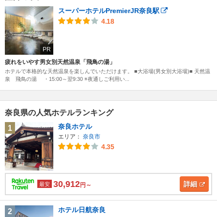
スーパーホテルPremierJR奈良駅
4.18
PR
疲れをいやす男女別天然温泉「飛鳥の湯」
ホテルで本格的な天然温泉を楽しんでいただけます。 ■大浴場(男女別大浴場)■ 天然温
泉 飛鳥の湯 ・15:00～翌9:30 ※夜通しご利用い...
奈良県の人気ホテルランキング
奈良ホテル
1
エリア：
奈良市
4.35
30,912
詳細
最安
円～
ホテル日航奈良
2