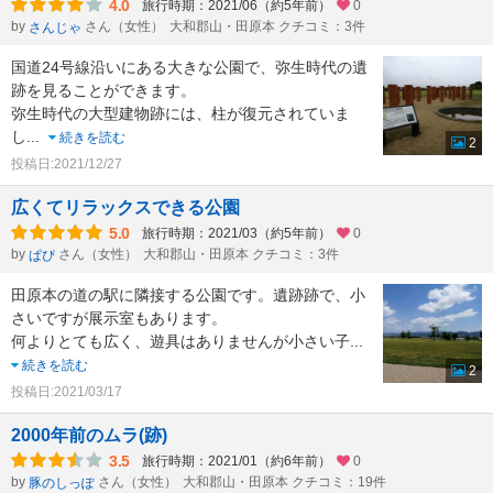
4.0
旅行時期：2021/06（約5年前）
0
by
さん（女性）
大和郡山・田原本 クチコミ：3件
さんじゃ
国道24号線沿いにある大きな公園で、弥生時代の遺
跡を見ることができます。
弥生時代の大型建物跡には、柱が復元されていま
し
...
続きを読む
2
投稿日:2021/12/27
広くてリラックスできる公園
5.0
旅行時期：2021/03（約5年前）
0
by
さん（女性）
大和郡山・田原本 クチコミ：3件
ぱぴ
田原本の道の駅に隣接する公園です。遺跡跡で、小
さいですが展示室もあります。
何よりとても広く、遊具はありませんが小さい子
...
続きを読む
2
投稿日:2021/03/17
2000年前のムラ(跡)
3.5
旅行時期：2021/01（約6年前）
0
by
さん（女性）
大和郡山・田原本 クチコミ：19件
豚のしっぽ