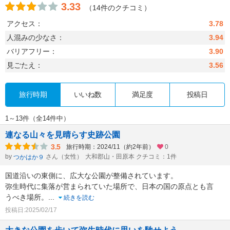
3.33
（14件のクチコミ）
アクセス：
3.78
人混みの少なさ：
3.94
バリアフリー：
3.90
見ごたえ：
3.56
旅行時期
いいね数
満足度
投稿日
1～13件（全14件中）
連なる山々を見晴らす史跡公園
3.5
旅行時期：2024/11（約2年前）
0
by
さん（女性）
大和郡山・田原本 クチコミ：1件
つかはか９
国道沿いの東側に、広大な公園が整備されています。
弥生時代に集落が営まられていた場所で、日本の国の原点とも言
うべき場所。
...
続きを読む
投稿日:2025/02/17