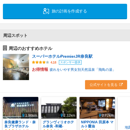
旅の計画を作成する
周辺スポット
周辺のおすすめホテル
スーパーホテルPremierJR奈良駅
スポンサー提供
4.18
お得情報
疲れをいやす男女別天然温泉「飛鳥の湯」
公式サイトを見る
1.96km
2.32km
2.72km
奈良健康ランド・奈
グランヴィリオホテ
NIPPONIA 田原本 マ
良プラザホテル
ル奈良 ‐和蔵‐
ルト醤油
地