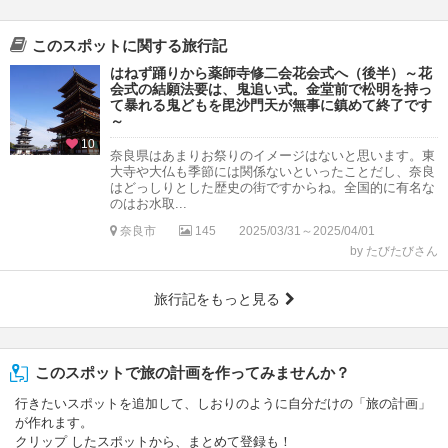
このスポットに関する旅行記
はねず踊りから薬師寺修二会花会式へ（後半）～花
会式の結願法要は、鬼追い式。金堂前で松明を持っ
て暴れる鬼どもを毘沙門天が無事に鎮めて終了です
～
10
奈良県はあまりお祭りのイメージはないと思います。東
大寺や大仏も季節には関係ないといったことだし、奈良
はどっしりとした歴史の街ですからね。全国的に有名な
のはお水取...
奈良市
145
2025/03/31～2025/04/01
by たびたびさん
旅行記をもっと見る
このスポットで旅の計画を作ってみませんか？
行きたいスポットを追加して、しおりのように自分だけの「旅の計画」
が作れます。
クリップ したスポットから、まとめて登録も！