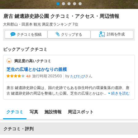
唐古 鍵遺跡史跡公園 クチコミ・アクセス・周辺情報
大和郡山・田原本 観光 満足度ランキング 7位
計画
を作成
クチコミ
を投稿
クリップ
する
ピックアップ クチコミ
満足度の高いクチコミ
芝生の広場とかはかなりの規模
旅行時期 2025/03
by
さん
たびたび
4.0
唐古 鍵遺跡史跡公園は、国の史跡でもある弥生時代の環濠集落の遺跡、唐
古 鍵遺跡史跡の周辺を整備した公園。芝生の広場とかはか
...
続きを読む
クチコミ
写真
施設情報
周辺スポット
クチコミ・評判