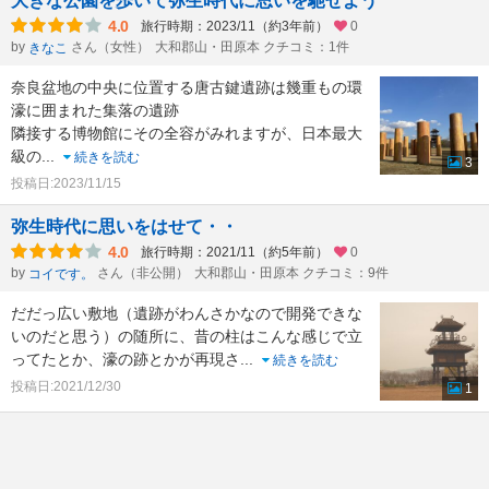
大きな公園を歩いて弥生時代に思いを馳せよう
4.0
旅行時期：2023/11（約3年前）
0
by
さん（女性）
大和郡山・田原本 クチコミ：1件
きなこ
奈良盆地の中央に位置する唐古鍵遺跡は幾重もの環
濠に囲まれた集落の遺跡
隣接する博物館にその全容がみれますが、日本最大
級の
...
続きを読む
3
投稿日:2023/11/15
弥生時代に思いをはせて・・
4.0
旅行時期：2021/11（約5年前）
0
by
さん（非公開）
大和郡山・田原本 クチコミ：9件
コイです。
だだっ広い敷地（遺跡がわんさかなので開発できな
いのだと思う）の随所に、昔の柱はこんな感じで立
ってたとか、濠の跡とかが再現さ
...
続きを読む
投稿日:2021/12/30
1