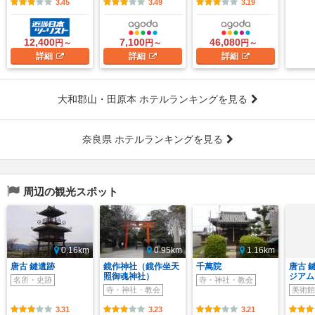
3.45
3.49
3.19
12,400
7,100
46,080
円～
円～
円～
詳細
詳細
詳細
大和郡山・田原本 ホテルランキングを見る
奈良県 ホテルランキングを見る
周辺の観光スポット
0.16km
0.95km
1.16km
唐古 鍵遺跡
鏡作神社（鏡作坐天
千萬院
唐古 
照御魂神社）
ジアム
名所・史跡
寺・神社・教会
寺・神社・教会
美術館
3.31
3.23
3.21