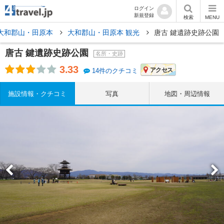
ログイン
新規登録
検索
MENU
大和郡山・田原本
大和郡山・田原本 観光
唐古 鍵遺跡史跡公園
唐古 鍵遺跡史跡公園
名所・史跡
3.33
アクセス
14件のクチコミ
施設情報・クチコミ
写真
地図・周辺情報