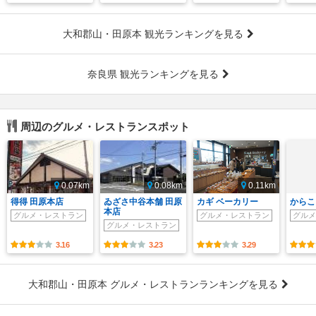
大和郡山・田原本 観光ランキングを見る
奈良県 観光ランキングを見る
周辺のグルメ・レストランスポット
0.07km
0.08km
0.11km
得得 田原本店
ゐざさ中谷本舗 田原
カギ ベーカリー
からこ
本店
グルメ・レストラン
グルメ・レストラン
グルメ
グルメ・レストラン
3.16
3.23
3.29
大和郡山・田原本 グルメ・レストランランキングを見る