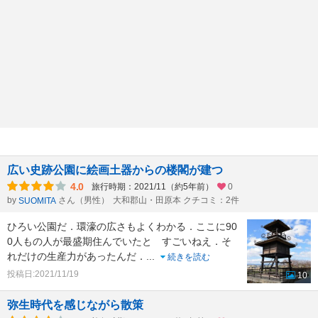
広い史跡公園に絵画土器からの楼閣が建つ
4.0
旅行時期：2021/11（約5年前）
0
by
さん（男性）
大和郡山・田原本 クチコミ：2件
SUOMITA
ひろい公園だ．環濠の広さもよくわかる．ここに90
0人もの人が最盛期住んでいたと すごいねえ．そ
れだけの生産力があったんだ．
...
続きを読む
投稿日:2021/11/19
10
弥生時代を感じながら散策