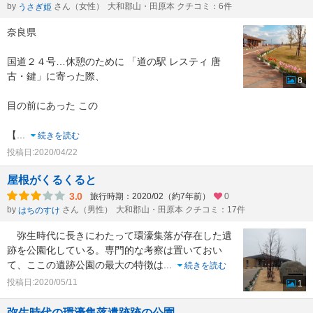
by
さん（女性）
大和郡山・田原本 クチコミ：6件
うさぎ姫
奈良県
国道２４号…休憩のために 「道の駅 レスティ 唐
古・鍵」に寄った際、
8
目の前にあった この
【
...
続きを読む
投稿日:2020/04/22
屋根がくるくると
3.0
旅行時期：2020/02（約7年前）
0
by
さん（男性）
大和郡山・田原本 クチコミ：17件
はちのすけ
弥生時代に長きにわたって環濠集落が存在した遺
跡を公園化している。専門的な考察は置いておい
て、ここの遺跡公園の最大の特徴は
...
続きを読む
投稿日:2020/05/11
1
弥生時代の環濠集落遺跡跡の公園