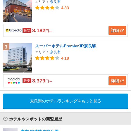
エリア：
奈良市
4.33
8,182
詳細
最安
円～
スーパーホテルPremierJR奈良駅
3
エリア：
奈良市
4.18
8,379
詳細
最安
円～
奈良県のホテルランキングをもっと見る
ホテルやスポットの閲覧履歴