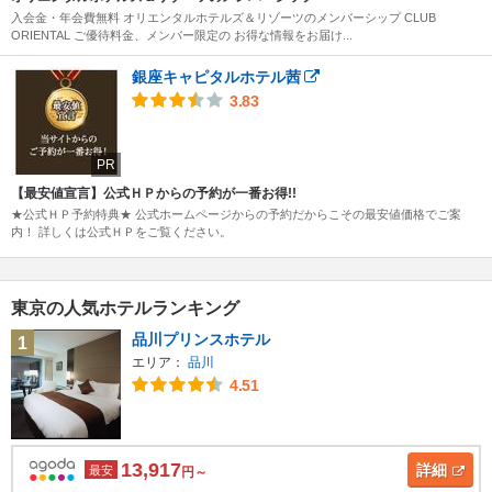
入会金・年会費無料 オリエンタルホテルズ＆リゾーツのメンバーシップ CLUB
ORIENTAL ご優待料金、メンバー限定の お得な情報をお届け...
銀座キャピタルホテル茜
3.83
PR
【最安値宣言】公式ＨＰからの予約が一番お得!!
★公式ＨＰ予約特典★ 公式ホームページからの予約だからこその最安値価格でご案
内！ 詳しくは公式ＨＰをご覧ください。
東京の人気ホテルランキング
品川プリンスホテル
1
エリア：
品川
4.51
13,917
詳細
最安
円～