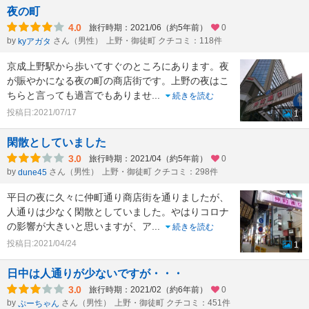
夜の町
4.0
旅行時期：2021/06（約5年前）
0
by
さん（男性）
上野・御徒町 クチコミ：118件
kyアガタ
京成上野駅から歩いてすぐのところにあります。夜
が賑やかになる夜の町の商店街です。上野の夜はこ
ちらと言っても過言でもありませ
...
続きを読む
投稿日:2021/07/17
1
閑散としていました
3.0
旅行時期：2021/04（約5年前）
0
by
さん（男性）
上野・御徒町 クチコミ：298件
dune45
平日の夜に久々に仲町通り商店街を通りましたが、
人通りは少なく閑散としていました。やはりコロナ
の影響が大きいと思いますが、ア
...
続きを読む
投稿日:2021/04/24
1
日中は人通りが少ないですが・・・
3.0
旅行時期：2021/02（約6年前）
0
by
さん（男性）
上野・御徒町 クチコミ：451件
ぷーちゃん