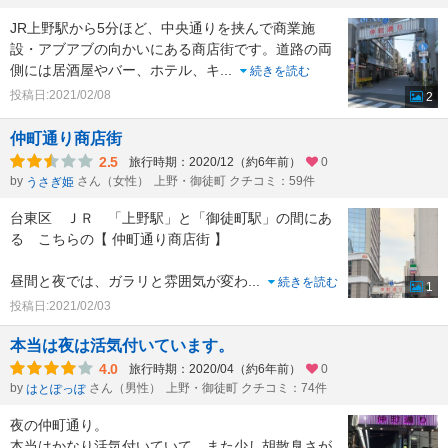
JR上野駅から5分ほど、中央通りを挟んで商業施
設・アブアブの向かいにある商店街です。道路の両
側には居酒屋やバー、ホテル、キ
...
続きを読む
投稿日:2021/02/08
2
仲町通り商店街
2.5
旅行時期：2020/12（約6年前）
0
by
さん（女性）
上野・御徒町 クチコミ：59件
うさぎ姫
台東区 ＪＲ 「上野駅」と「御徒町駅」の間にあ
る こちらの【 仲町通り商店街 】
昼間と夜では、ガラリと雰囲気が変わ
...
続きを読む
1
投稿日:2021/02/03
本当は夜は活気付いています。
4.0
旅行時期：2020/04（約6年前）
0
by
さん（男性）
上野・御徒町 クチコミ：74件
はとぽっぽ
夜の仲町通り。
本当はかなり活気付いていて、また少し胡散臭さが