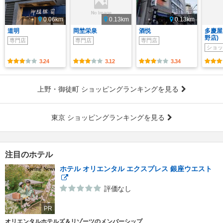
0.06km
0.13km
0.13km
道明
岡埜栄泉
酒悦
多慶屋
野店)
専門店
専門店
専門店
ショッ
3.24
3.12
3.34
上野・御徒町 ショッピングランキングを見る
東京 ショッピングランキングを見る
注目のホテル
ホテル オリエンタル エクスプレス 銀座ウエスト
評価なし
PR
オリエンタルホテルズ＆リゾーツのメンバーシップ