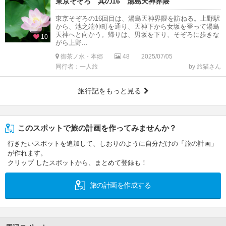
東京そぞろ 其の16 湯島天神界隈
東京そぞろの16回目は、湯島天神界隈を訪ねる。上野駅
から、池之端仲町を通り、天神下から女坂を登って湯島
天神へと向かう。帰りは、男坂を下り、そぞろに歩きな
10
がら上野...
御茶ノ水・本郷
48
2025/07/05
同行者：一人旅
by 旅猫さん
旅行記をもっと見る
このスポットで旅の計画を作ってみませんか？
行きたいスポットを追加して、しおりのように自分だけの「旅の計画」
が作れます。
クリップ したスポットから、まとめて登録も！
旅の計画を作成する