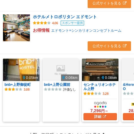
公式サイトを見る
ホテルメトロポリタン エドモント
スポンサー提供
4.06
お得情報
エドモント×シンカリオンコンセプトルーム
公式サイトを見る
0.05km
0.06km
0.08km
bnb+上野御徒町
bnb+上野公園前
センチュリオンホテ
&Here
ル上野
O
3.08
評価なし
3.28
7,296
28
円～
詳細