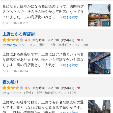
夜になると賑やかになる商店街のようで、訪問時夕
方だったので、そろそろ賑やかな雰囲気になってき
ていました。この商店街のみどこ
...
続きを読む
投稿日:2022/03/02
3
上野にある商店街
4.0
旅行時期：2021/10（約5年前）
0
by
さん（男性）
上野・御徒町 クチコミ：39件
mappy23377803
上野にある商店街です。上野にはアメ横という有名
な商店街がありますが、賑わいも混雑度合いも異な
ります。裏の商店街として人気が
...
続きを読む
投稿日:2022/02/14
1
夜の通り
3.5
旅行時期：2021/10（約5年前）
1
by
さん（男性）
上野・御徒町 クチコミ：69件
赤巴士
上野駅から徒歩で数分、上野でも有名な歓楽街の通
りです。夜ともなれば様々な飲食店で賑やかです。
但し、独特の雰囲気なので夜女性
...