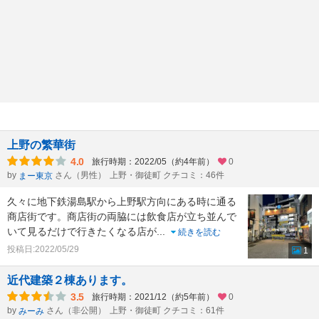
上野の繁華街
4.0
旅行時期：2022/05（約4年前）
0
by
さん（男性）
上野・御徒町 クチコミ：46件
まー東京
久々に地下鉄湯島駅から上野駅方向にある時に通る
商店街です。商店街の両脇には飲食店が立ち並んで
いて見るだけで行きたくなる店が
...
続きを読む
投稿日:2022/05/29
1
近代建築２棟あります。
3.5
旅行時期：2021/12（約5年前）
0
by
さん（非公開）
上野・御徒町 クチコミ：61件
みーみ