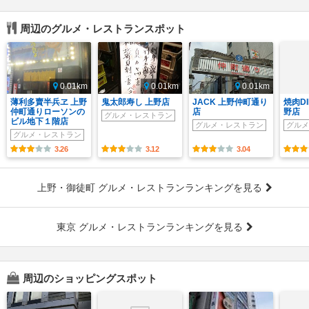
周辺のグルメ・レストランスポット
0.01km
0.01km
0.01km
薄利多賣半兵ヱ 上野
鬼太郎寿し 上野店
JACK 上野仲町通り
焼肉DI
仲町通りローソンの
店
野店
グルメ・レストラン
ビル地下１階店
グルメ・レストラン
グルメ
グルメ・レストラン
3.26
3.12
3.04
上野・御徒町 グルメ・レストランランキングを見る
東京 グルメ・レストランランキングを見る
周辺のショッピングスポット