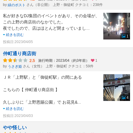
by
さん（非公開）
上野・御徒町 クチコミ：238件
緑のポスト
私が好きなDJ集団のイベントがあり、その会場が、
この上野の商店街のなかでした。
夜でしたので、店はほとんど閉まっていまし
...
続きを読む
1
投稿日:2023/04/05
仲町通り商店街
2.5
旅行時期：2023/04（約3年前）
1
by
さん（女性）
上野・御徒町 クチコミ：59件
うさぎ姫
ＪＲ「上野駅」と「御徒町駅」の間にある
こちらの【 仲町通り商店街 】
4
久しぶりに「上野恩賜公園」で お花見&
...
続きを読む
投稿日:2023/04/03
やや怪しい