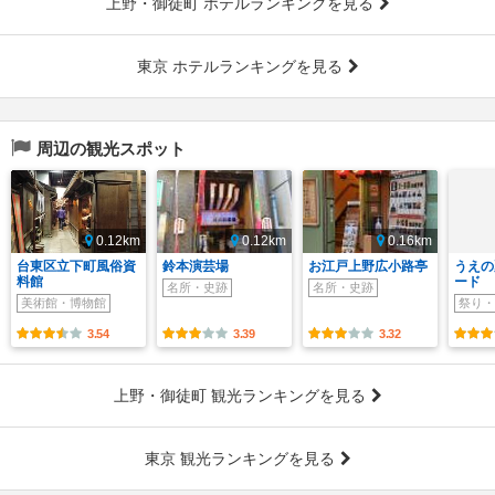
上野・御徒町 ホテルランキングを見る
東京 ホテルランキングを見る
周辺の観光スポット
0.12km
0.12km
0.16km
台東区立下町風俗資
鈴本演芸場
お江戸上野広小路亭
うえの
料館
ード
名所・史跡
名所・史跡
美術館・博物館
祭り・
3.54
3.39
3.32
上野・御徒町 観光ランキングを見る
東京 観光ランキングを見る