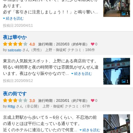
あります。
必ず「客引きに注意しましょう！！」と鳴り響い
...
1
続きを読む
投稿日:2020/04/11
夜は華やか
4.0
旅行時期：2020/03（約6年前）
0
by
さん（男性）
上野・御徒町 クチコミ：186件
satosato
東京の人気観光スポット、上野にある商店街です。
明るい時間帯と夜の時間帯では雰囲気がぜんぜん違
います。夜はかなり賑やかなので
...
続きを読む
投稿日:2020/09/12
1
夜の街です
3.0
旅行時期：2020/01（約7年前）
0
by
さん（非公開）
上野・御徒町 クチコミ：67件
Rtfgj
京成上野駅から歩いて５～6分くらい、不忍池の前
の通りとほぼ平行に走っている通りです。
近くのホテルに連泊していたので何度
...
続きを読む