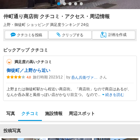
仲町通り商店街 クチコミ・アクセス・周辺情報
上野・御徒町 ショッピング 満足度ランキング 24位
計画
を作成
クチコミ
を投稿
クリップ
する
ピックアップ クチコミ
満足度の高いクチコミ
御徒町／上野から近い
旅行時期 2023/12
by
さん
呑ん兵衛ヴァガボン(ド)
4.0
上野または御徒町駅から程近い商店街。 「商店街」なので商店はあるが、
なんか呑み屋と風俗っぽい店がかなり目立つ。 なので
...
続きを読む
写真
クチコミ
施設情報
周辺スポット
投稿写真