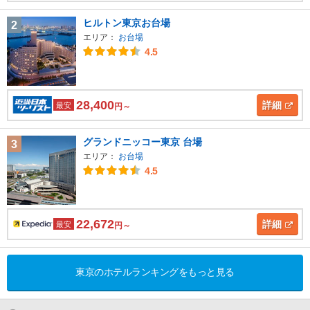
ヒルトン東京お台場
2
エリア：
お台場
4.5
28,400
詳細
最安
円～
グランドニッコー東京 台場
3
エリア：
お台場
4.5
22,672
詳細
最安
円～
東京のホテルランキングをもっと見る