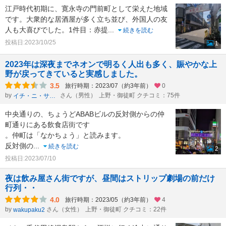
江戸時代初期に、寛永寺の門前町として栄えた地域
です。大衆的な居酒屋が多く立ち並び、外国人の友
人も大喜びでした。1件目：赤提
...
続きを読む
投稿日:2023/10/25
1
2023年は深夜までネオンで明るく人出も多く、賑やかな上
野が戻ってきていると実感しました。
3.5
旅行時期：2023/07（約3年前）
0
by
さん（男性）
上野・御徒町 クチコミ：75件
イチ・ニ・サン・シー・ニー・ニー
中央通りの、ちょうどABABビルの反対側からの仲
町通りにある飲食店街です
。仲町は「なかちょう」と読みます。
反対側の
...
続きを読む
2
投稿日:2023/07/10
夜は飲み屋さん街ですが、昼間はストリップ劇場の前だけ
行列・・
4.0
旅行時期：2023/05（約3年前）
4
by
さん（女性）
上野・御徒町 クチコミ：22件
wakupaku2