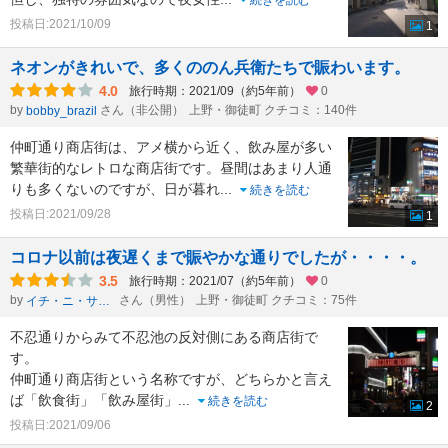
続きを読む
投稿日:2021/10/09
1
ネオンがきれいで、多くののん兵衛たちで賑わいます。
4.0
旅行時期：2021/09（約5年前）
0
by
さん（非公開）
上野・御徒町 クチコミ：140件
bobby_brazil
仲町通り商店街は、アメ横から近く、飲み屋が多い
繁華街的なレトロな商店街です。昼間はあまり人通
りも多くないのですが、日が暮れ
...
続きを読む
投稿日:2021/09/28
1
コロナ以前は夜遅くまで賑やかな通りでしたが・・・・。
3.5
旅行時期：2021/07（約5年前）
0
by
さん（男性）
上野・御徒町 クチコミ：75件
イチ・ニ・サン・シー・ニー・ニー
不忍通りからみて不忍池の反対側にある商店街で
す。
仲町通り商店街という名称ですが、どちらかと言え
ば「飲食街」「飲み屋街」
...
続きを読む
2
投稿日:2021/09/06