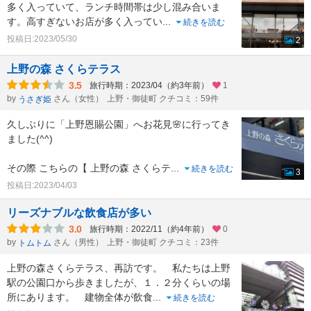
多く入っていて、ランチ時間帯は少し混み合いま
す。高すぎないお店が多く入ってい
...
続きを読む
投稿日:2023/05/30
2
上野の森 さくらテラス
3.5
旅行時期：2023/04（約3年前）
1
by
さん（女性）
上野・御徒町 クチコミ：59件
うさぎ姫
久しぶりに「上野恩賜公園」へお花見🌸に行ってき
ました(^^)
その際 こちらの【 上野の森 さくらテ
...
続きを読む
3
投稿日:2023/04/03
リーズナブルな飲食店が多い
3.0
旅行時期：2022/11（約4年前）
0
by
さん（男性）
上野・御徒町 クチコミ：23件
トムトム
上野の森さくらテラス、再訪です。 私たちは上野
駅の公園口から歩きましたが、１．２分くらいの場
所にあります。 建物全体が飲食
...
続きを読む