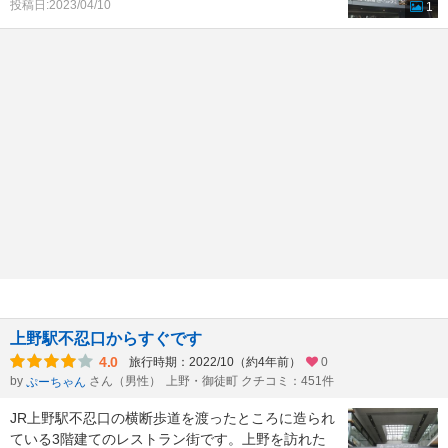
投稿日:2023/04/10
1
上野駅不忍口からすぐです
4.0
旅行時期：2022/10（約4年前）
0
by
さん（男性）
上野・御徒町 クチコミ：451件
ぷーちゃん
JR上野駅不忍口の横断歩道を渡ったところに造られ
ている3階建てのレストラン街です。上野を訪れた