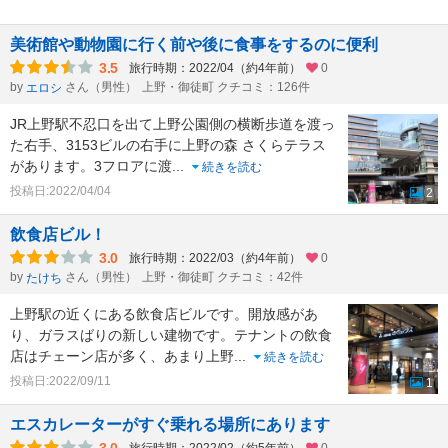
美術館や動物園に行く前や後に食事をするのに便利
3.5
旅行時期：2022/04（約4年前）
0
by
さん（男性）
上野・御徒町 クチコミ：126件
エロシ
JR上野駅不忍口を出て上野公園側の横断歩道を渡っ
た右手、3153ビルの右手に上野の森 さくらテラス
があります。3フロアに渡
...
続きを読む
投稿日:2022/04/04
2
飲食店ビル！
3.0
旅行時期：2022/03（約4年前）
0
by
さん（男性）
上野・御徒町 クチコミ：42件
たけち
上野駅の近くにある飲食店ビルです。開放感があ
り、ガラスばりの新しい建物です。テナントの飲食
店はチェーン店が多く、あまり上野
...
続きを読む
投稿日:2022/09/11
1
エスカレーターがすぐ乗れる場所にあります