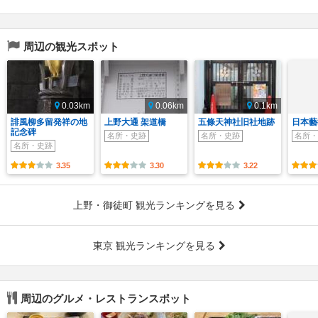
周辺の観光スポット
0.03km
0.06km
0.1km
誹風柳多留発祥の地
上野大通 架道橋
五條天神社旧社地跡
日本藝
記念碑
名所・史跡
名所・史跡
名所・
名所・史跡
3.35
3.30
3.22
上野・御徒町 観光ランキングを見る
東京 観光ランキングを見る
周辺のグルメ・レストランスポット