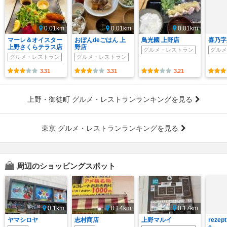
0.01km
0.01km
0.01km
マーレ＆オイスター
おぼんdeごはん 上
鳥光國 上野店
喜乃字
上野さくらテラス店
野店
グルメ・レストラン
グルメ
グルメ・レストラン
グルメ・レストラン
3.31
3.31
3.21
上野・御徒町 グルメ・レストランランキングを見る
東京 グルメ・レストランランキングを見る
周辺のショッピングスポット
0.1km
0.14km
0.17km
ヤマシロヤ
志村商店
上野マルイ
rezept
e