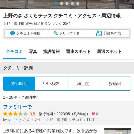
上野の森 さくらテラス クチコミ・アクセス・周辺情報
上野・御徒町 観光 満足度ランキング 25位
計画
を作成
クチコミ
を投稿
クリップ
する
クチコミ
写真
施設情報
関連スポット
周辺スポット
クチコミ・評判
旅行時期
いいね数
満足度
投稿日
1～20件（全90件中）
ファミリーで
3.5
旅行時期：2023/05（約3年前）
0
by
さん（女性）
上野・御徒町 クチコミ：112件
デゴイチ
上野駅前にある4階建の商業施設です。飲食店が数