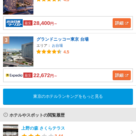
28,400
詳細
最安
円～
グランドニッコー東京 台場
3
エリア：
お台場
4.5
22,672
詳細
最安
円～
東京のホテルランキングをもっと見る
ホテルやスポットの閲覧履歴
上野の森 さくらテラス
3.44