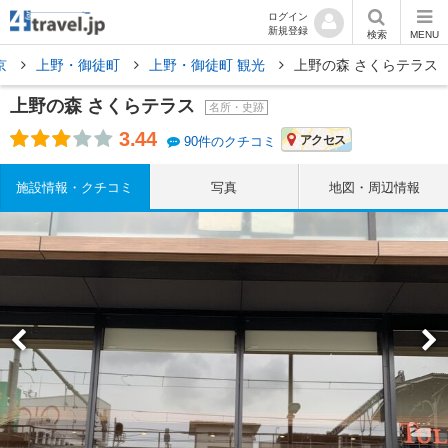
ログイン
新規登録
検索
MENU
京
上野・御徒町
上野・御徒町 観光
上野の森 さくらテラス
上野の森 さくらテラス
名所・史跡
3.44
アクセス
90件のクチコミ
施設情報・クチコミ
写真
地図・周辺情報