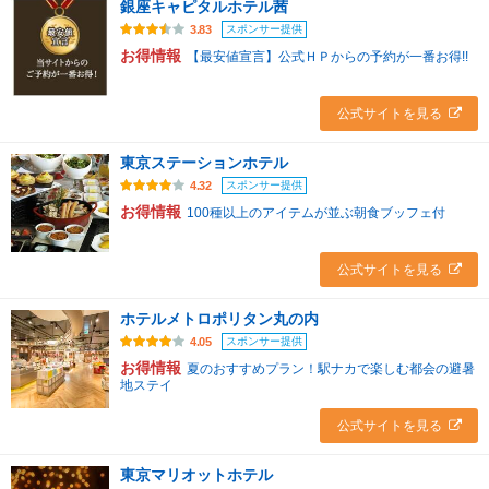
銀座キャピタルホテル茜
スポンサー提供
3.83
お得情報
【最安値宣言】公式ＨＰからの予約が一番お得!!
公式サイトを見る
東京ステーションホテル
スポンサー提供
4.32
お得情報
100種以上のアイテムが並ぶ朝食ブッフェ付
公式サイトを見る
ホテルメトロポリタン丸の内
スポンサー提供
4.05
お得情報
夏のおすすめプラン！駅ナカで楽しむ都会の避暑
地ステイ
公式サイトを見る
東京マリオットホテル