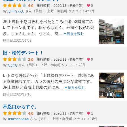
4.0
旅行時期：2020/12（約6年前）
0
by
さん（男性）
上野・御徒町 クチコミ：451件
ぷーちゃん
JR上野駅不忍口改札を出たところに建つ3階建ての
レストラン街です。駅からも近く、寿司やお好み焼
き、しゃぶしゃぶ、うどん、蕎
...
続きを読む
投稿日:2021/01/03
1
旧・松竹デパート！
3.0
旅行時期：2020/11（約6年前）
0
by
さん（男性）
上野・御徒町 クチコミ：42件
たけち
レトロな外観だった「上野松竹デパート」跡地にあ
る商業施設です。ガラス張りのモダンな建物です。
JR上野駅と京成上野駅の間にあ
...
続きを読む
投稿日:2020/12/10
1
不忍口からすぐ。
4.0
旅行時期：2020/11（約6年前）
1
by
さん（男性）
上野・御徒町 クチコミ：18件
Teacher Anzai