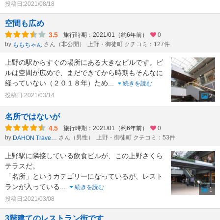
投稿日:2021/08/18
空間も広め
3.5
旅行時期：2021/01（約6年前）
0
by
さん（非公開）
上野・御徒町 クチコミ：127件
ももちゃん
上野の駅からすぐの場所にある大きなビルです。ビ
ルは空間が広めで、まだできてから時期もそんなに
経っていない（２０１８年）ため
...
続きを読む
投稿日:2021/03/14
2
名所ではないが
4.5
旅行時期：2021/01（約6年前）
0
by
さん（男性）
上野・御徒町 クチコミ：53件
DAHON Traveler
上野駅に隣接している飲食ビルが、この上野さくら
テラスだ。
「名所」というカテゴリーになっているが、レスト
ランが入っている
...
続きを読む
1
投稿日:2021/03/08
3階建てのレストラン街です