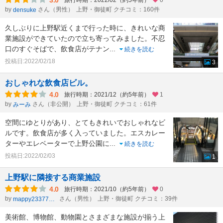
3.0
旅行時期：2022/02（約5年前）
0
by
さん（男性）
上野・御徒町 クチコミ：160件
densuke
久しぶりに上野駅近くまで行った時に、きれいな商
業施設ができていたので立ち寄ってみました。不忍
口のすぐそばで、飲食店がテナン
...
続きを読む
投稿日:2022/02/18
3
おしゃれな飲食店ビル。
4.0
旅行時期：2021/12（約5年前）
1
by
さん（非公開）
上野・御徒町 クチコミ：61件
みーみ
空間にゆとりがあり、とてもきれいでおしゃれなビ
ルです。飲食店が多く入っていました。エスカレー
ターやエレベーターで上野公園に
...
続きを読む
投稿日:2022/02/03
1
上野駅に隣接する商業施設
4.0
旅行時期：2021/10（約5年前）
0
by
さん（男性）
上野・御徒町 クチコミ：39件
mappy23377803
美術館、博物館、動物園とさまざまな施設が揃う上