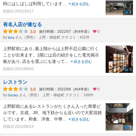
時にはしばしば利用しています
...
続きを読む
投稿日:2022/10/17
1
有名人店が連なる
3.0
旅行時期：2022/07（約4年前）
0
by
さん（男性）
上野・御徒町 クチコミ：432件
tera
上野駅前にあり､最上階からは上野不忍公園に行く
ことが出来ます。1階には店の紹介をした電光掲示
板があり､店をを選ぶにも迷って
...
続きを読む
投稿日:2022/08/02
5
レストラン
3.0
旅行時期：2022/06（約4年前）
0
by
さん（男性）
上野・御徒町 クチコミ：189件
hiroko
上野駅前にあるレストランがたくさん入った商業ビ
ルです。京成、JR、地下鉄からも近いので大変混雑
しています。和食、洋食、中華
...
続きを読む
投稿日:2022/06/13
1