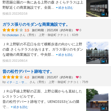
野恩賜公園の一角にある上野の森 さくらテラスは上
野駅近くの商業施設です。全面
...
続きを読む
投稿日:2022/02/16
1
ガラス張りのモダンな商業施設です。
3.5
旅行時期：2021/08（約5年前）
0
by
さん（男性）
上野・御徒町 クチコミ：63件
chokotan
ＪＲ上野駅の不忍口を出て横断歩道の向かいに上野
の森 さくらテラスがあります。ガラス張りのモダン
な建物の商業施設です。中央部
...
続きを読む
投稿日:2021/08/14
1
昔の松竹デパート跡地です。
4.0
旅行時期：2021/07（約5年前）
0
by
さん（男性）
上野・御徒町 クチコミ：75件
イチ・ニ・サン・シー・ニー・ニー
ＪＲ山手線上野駅の正面、上野公園からも直結した
レストランビルです。
昔の松竹デパート跡地です。UENO3153ビルの隣
で
...
続きを読む
1