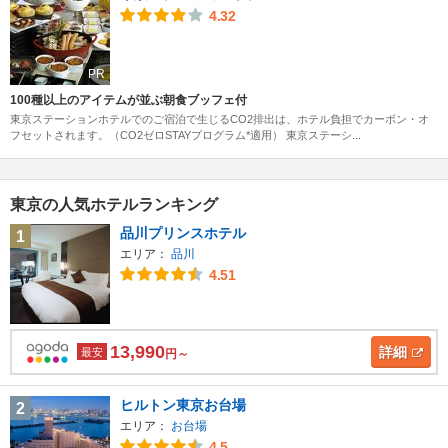
4.32
PR
100種以上のアイテムが並ぶ朝食ブッフェ付
東京ステーションホテルでのご宿泊で生じるCO2排出は、ホテル負担でカーボン・オ
フセットされます。（CO2ゼロSTAYプログラム*適用） 東京ステーシ...
東京の人気ホテルランキング
品川プリンスホテル
1
エリア：
品川
4.51
13,990
詳細
最安
円～
ヒルトン東京お台場
2
エリア：
お台場
4.5