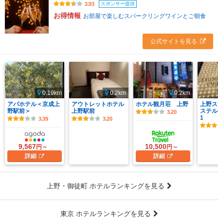
スポンサー提供
3.93
お得情報
お部屋で楽しむスパークリングワインとご朝食
公式サイトを見る
0.19km
0.2km
0.2km
アパホテル＜京成上
アウトレットホテル
ホテル観月荘 上野
上野ス
野駅前＞
上野駅前
ステル
3.20
1
3.39
3.20
9,567
10,500
円～
円～
詳細
詳細
上野・御徒町 ホテルランキングを見る
東京 ホテルランキングを見る