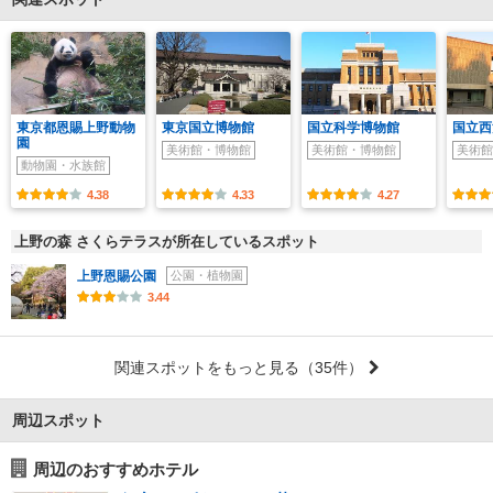
東京都恩賜上野動物
東京国立博物館
国立科学博物館
国立西
園
美術館・博物館
美術館・博物館
美術館
動物園・水族館
4.38
4.33
4.27
上野の森 さくらテラスが所在しているスポット
上野恩賜公園
公園・植物園
3.44
関連スポットをもっと見る
（35件）
周辺スポット
周辺のおすすめホテル