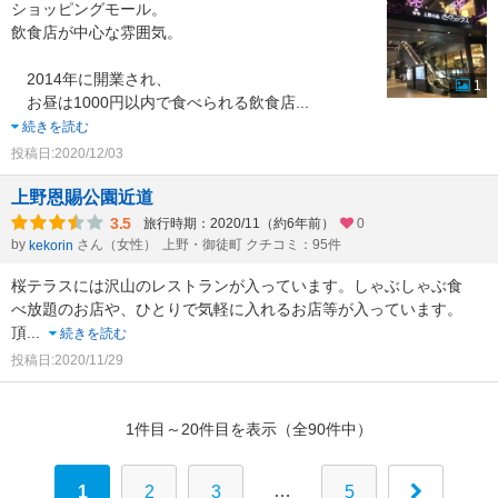
ショッピングモール。
飲食店が中心な雰囲気。
2014年に開業され、
1
お昼は1000円以内で食べられる飲食店
...
続きを読む
投稿日:2020/12/03
上野恩賜公園近道
3.5
旅行時期：2020/11（約6年前）
0
by
さん（女性）
上野・御徒町 クチコミ：95件
kekorin
桜テラスには沢山のレストランが入っています。しゃぶしゃぶ食
べ放題のお店や、ひとりで気軽に入れるお店等が入っています。
頂
...
続きを読む
投稿日:2020/11/29
1件目～20件目を表示（全90件中）
…
1
2
3
5