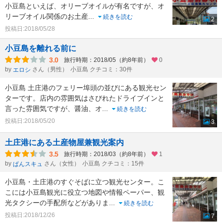
小豆島といえば、オリーブオイルが有名ですが、オ
リーブオイル関係のお土産
...
続きを読む
2
投稿日:2018/05/28
小豆島を離れる前に
3.0
旅行時期：2018/05（約8年前）
0
by
さん（男性）
小豆島 クチコミ：30件
エロシ
小豆島 土庄港のフェリー埠頭の並びにある観光セン
ターです。店内の雰囲気はさびれたドライブインと
言った雰囲気ですが、醤油、オ
...
続きを読む
投稿日:2018/05/20
3
土庄港にある土産物屋兼観光案内
3.5
旅行時期：2018/03（約8年前）
1
by
さん（女性）
小豆島 クチコミ：15件
ぱんスキュ
小豆島・土庄港のすぐそばに立つ観光センター。こ
こには小豆島観光に役立つ地図や情報ペーパー、観
光タクシーの手配所などがありま
...
続きを読む
投稿日:2018/12/26
7