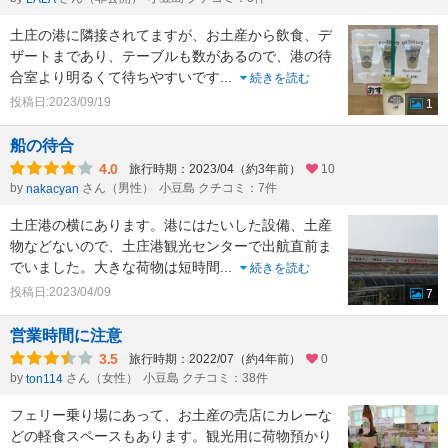
土庄の港に隣接されてますが、お土産から飲食、デ
ザートまであり、テーブルも数があるので、港の待
合室より明るくて待ちやすいです
...
続きを読む
投稿日:2023/09/19
1
船の待合
4.0
旅行時期：2023/04（約3年前）
10
by
さん（男性）
小豆島 クチコミ：7件
nakacyan
土庄港の横にあります。港にはたいした設備、土産
物などないので、土庄港観光センターで出航直前ま
でいました。大きな荷物は短時間
...
続きを読む
投稿日:2023/04/09
7
営業時間に注意
3.5
旅行時期：2022/07（約4年前）
0
by
さん（女性）
小豆島 クチコミ：38件
ton114
フェリー乗り場にあって、お土産の売店にカレーな
どの軽食スペースもあります。観光用に荷物預かり