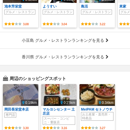
池本芳栄堂
ようすい
島活
來家
グルメ・レストラン
グルメ・レストラン
グルメ・レストラン
グルメ
3.08
3.04
3.22
小豆島 グルメ・レストランランキングを見る
香川県 グルメ・レストランランキングを見る
周辺のショッピングスポット
0.19km
0.23km
0.34km
岡田長栄堂本店
マルヨシセンター 土
MeiPAM セトノウチ
庄店
お土産屋・直売所・
専門店
特産品
スーパー・コンビ
ニ・量販店
3.30
3.16
3.27