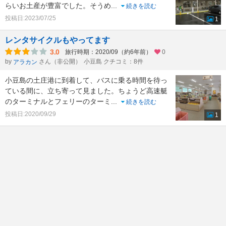
らいお土産が豊富でした。そうめ
...
続きを読む
投稿日:2023/07/25
1
レンタサイクルもやってます
3.0
旅行時期：2020/09（約6年前）
0
by
さん（非公開）
小豆島 クチコミ：8件
アラカン
小豆島の土庄港に到着して、バスに乗る時間を待っ
ている間に、立ち寄って見ました。ちょうど高速艇
のターミナルとフェリーのターミ
...
続きを読む
投稿日:2020/09/29
1