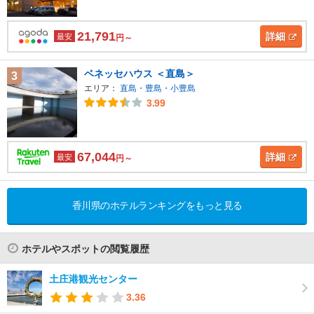
21,791
詳細
最安
円～
ベネッセハウス ＜直島＞
3
エリア：
直島・豊島・小豊島
3.99
67,044
詳細
最安
円～
香川県のホテルランキングをもっと見る
ホテルやスポットの閲覧履歴
土庄港観光センター
3.36