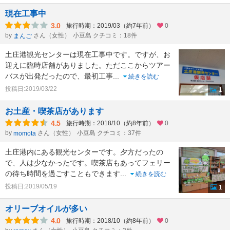
現在工事中
3.0
旅行時期：2019/03（約7年前）
0
by
さん（女性）
小豆島 クチコミ：18件
まんご
土庄港観光センターは現在工事中です。ですが、お
迎えに臨時店舗がありました。ただここからツアー
バスが出発だったので、最初工事
...
続きを読む
投稿日:2019/03/22
1
お土産・喫茶店があります
4.5
旅行時期：2018/10（約8年前）
0
by
さん（女性）
小豆島 クチコミ：37件
momota
土庄港内にある観光センターです。夕方だったの
で、人は少なかったです。喫茶店もあってフェリー
の待ち時間を過ごすこともできます
...
続きを読む
投稿日:2019/05/19
1
オリーブオイルが多い
4.0
旅行時期：2018/10（約8年前）
0