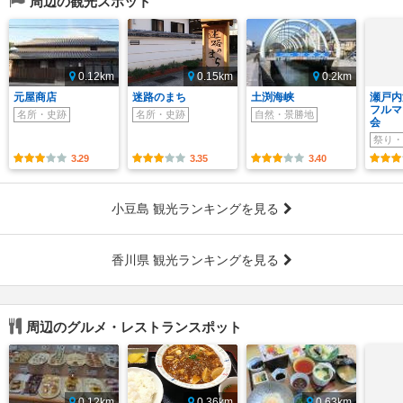
周辺の観光スポット
0.12km
0.15km
0.2km
元屋商店
迷路のまち
土渕海峡
瀬戸内
フルマ
名所・史跡
名所・史跡
自然・景勝地
会
祭り・
3.29
3.35
3.40
小豆島 観光ランキングを見る
香川県 観光ランキングを見る
周辺のグルメ・レストランスポット
0.12km
0.36km
0.63km