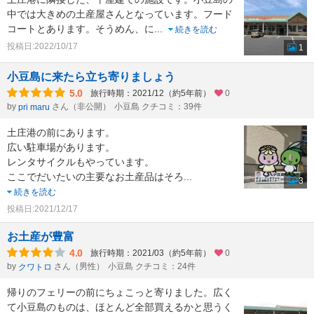
中では大きめの土産屋さんとなっています。フード
コートとあります。そうめん、に
...
続きを読む
投稿日:2022/10/17
1
小豆島に来たら立ち寄りましょう
5.0
旅行時期：2021/12（約5年前）
0
by
さん（非公開）
小豆島 クチコミ：39件
pri maru
土庄港の前にあります。
広い駐車場があります。
レンタサイクルもやっています。
ここでだいたいの主要なお土産品はそろ
...
3
続きを読む
投稿日:2021/12/17
お土産が豊富
4.0
旅行時期：2021/03（約5年前）
0
by
さん（男性）
小豆島 クチコミ：24件
クワトロ
帰りのフェリーの前にちょこっと寄りました。広く
て小豆島のものは、ほとんど全部買えるかと思うく