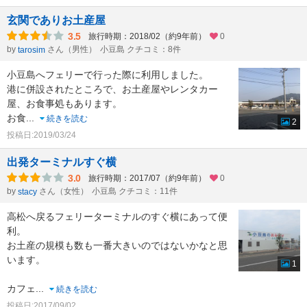
玄関でありお土産屋
3.5
旅行時期：2018/02（約9年前）
0
by
さん（男性）
小豆島 クチコミ：8件
tarosim
小豆島へフェリーで行った際に利用しました。
港に併設されたところで、お土産屋やレンタカー
屋、お食事処もあります。
お食
...
続きを読む
2
投稿日:2019/03/24
出発ターミナルすぐ横
3.0
旅行時期：2017/07（約9年前）
0
by
さん（女性）
小豆島 クチコミ：11件
stacy
高松へ戻るフェリーターミナルのすぐ横にあって便
利。
お土産の規模も数も一番大きいのではないかなと思
います。
1
カフェ
...
続きを読む
投稿日:2017/09/02