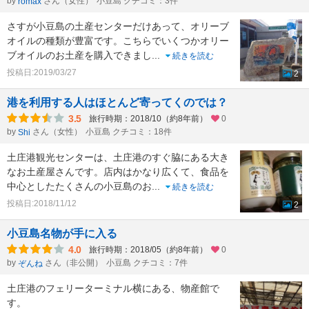
by
さん（女性）
小豆島 クチコミ：3件
romax
さすが小豆島の土産センターだけあって、オリーブ
オイルの種類が豊富です。こちらでいくつかオリー
ブオイルのお土産を購入できまし
...
続きを読む
投稿日:2019/03/27
2
港を利用する人はほとんど寄ってくのでは？
3.5
旅行時期：2018/10（約8年前）
0
by
さん（女性）
小豆島 クチコミ：18件
Shi
土庄港観光センターは、土庄港のすぐ脇にある大き
なお土産屋さんです。店内はかなり広くて、食品を
中心としたたくさんの小豆島のお
...
続きを読む
投稿日:2018/11/12
2
小豆島名物が手に入る
4.0
旅行時期：2018/05（約8年前）
0
by
さん（非公開）
小豆島 クチコミ：7件
ぞんね
土庄港のフェリーターミナル横にある、物産館で
す。