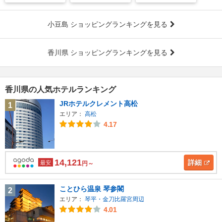
小豆島 ショッピングランキングを見る
香川県 ショッピングランキングを見る
香川県の人気ホテルランキング
JRホテルクレメント高松
1
エリア：
高松
4.17
14,121
詳細
最安
円～
ことひら温泉 琴参閣
2
エリア：
琴平・金刀比羅宮周辺
4.01