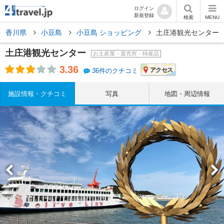
ログイン
新規登録
検索
MENU
香川県
小豆島
小豆島 ショッピング
土庄港観光センター
土庄港観光センター
お土産屋・直売所・特産品
3.36
アクセス
36件のクチコミ
施設情報・クチコミ
写真
地図・周辺情報