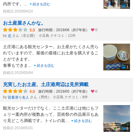
内所です。
...
続きを読む
1
投稿日:2020/04/10
お土産屋さんかな。
3.0
旅行時期：2019/06（約7年前）
0
by
さん（非公開）
小豆島 クチコミ：12件
尼
土庄港にある観光センター。お土産がたくさん売ら
れていますので、最後の最後にお土産を購入するこ
とができます。
食事もできま
...
続きを読む
1
投稿日:2020/05/04
充実したお土産、土庄港周辺は見所満載
4.0
旅行時期：2019/05（約7年前）
0
by
さん（男性）
小豆島 クチコミ：8件
昔素潜り名人
観光センターだけでなく、ここ土庄港には他にもフ
ェリー案内所が複数あって、芸術祭の作品展示もあ
り見どころ満載です。トイレの装
...
続きを読む
投稿日:2019/05/31
6