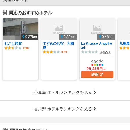
周辺のおすすめホテル
0.27km
0.32km
0.48km
むさし旅館
すずめのお宿 大國
La Krasse Angelro
丸亀屋
屋
ad
2.96
3.03
評価なし
29,418
円～
詳細
小豆島 ホテルランキングを見る
香川県 ホテルランキングを見る