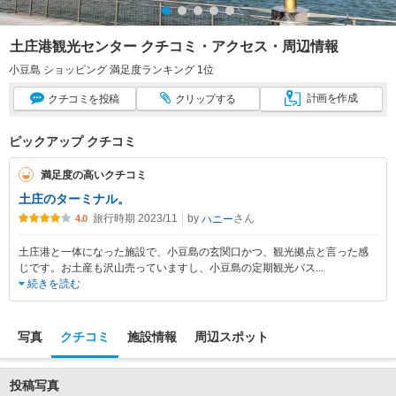
土庄港観光センター クチコミ・アクセス・周辺情報
小豆島 ショッピング 満足度ランキング 1位
計画
を作成
クチコミ
を投稿
クリップ
する
ピックアップ クチコミ
満足度の高いクチコミ
土庄のターミナル。
旅行時期 2023/11
by
さん
ハニー
4.0
土庄港と一体になった施設で、小豆島の玄関口かつ、観光拠点と言った感
じです。お土産も沢山売っていますし、小豆島の定期観光バス
...
続きを読む
写真
クチコミ
施設情報
周辺スポット
投稿写真