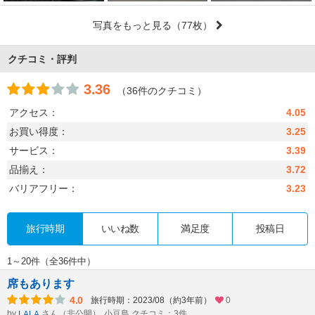
写真をもっと見る
（77枚）
クチコミ・評判
3.36
（36件のクチコミ）
アクセス：
4.05
お買い得度：
3.25
サービス：
3.39
品揃え：
3.72
バリアフリー：
3.23
旅行時期
いいね数
満足度
投稿日
1～20件（全36件中）
席もあります
4.0
旅行時期：2023/08（約3年前）
0
by
さん（非公開）
小豆島 クチコミ：3件
LALA