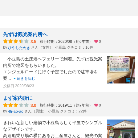
先ずは観光案内所へ
3.5
旅行時期：2020/08（約6年前）
0
by
さん（女性）
小豆島 クチコミ：16件
ひやしたぬき
小豆島の土庄港へフェリーで到着。先ずは観光案
内所で地図をもらいました。
エンジェルロードに行く予定でしたので駐車場を
案
...
続きを読む
1
投稿日:2020/08/23
まず案内所に
3.0
旅行時期：2019/11（約7年前）
0
by
さん（男性）
小豆島 クチコミ：22件
4tr-ao-ao
きれいな新しい建物で小豆島らしく平屋でシンプル
なデザインです。
高速船乗り場の横にあるお土産屋さんと、観光の案