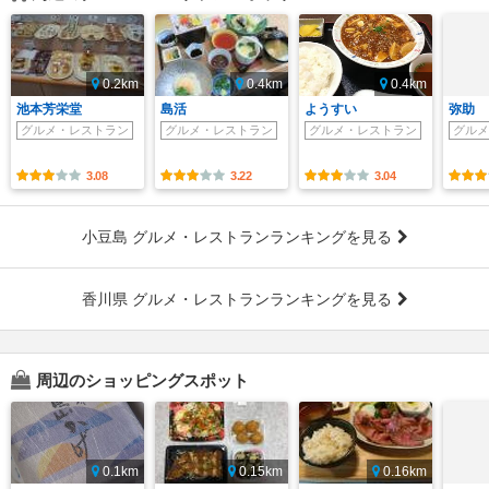
0.2km
0.4km
0.4km
池本芳栄堂
島活
ようすい
弥助
グルメ・レストラン
グルメ・レストラン
グルメ・レストラン
グルメ
3.08
3.22
3.04
小豆島 グルメ・レストランランキングを見る
香川県 グルメ・レストランランキングを見る
周辺のショッピングスポット
0.1km
0.15km
0.16km