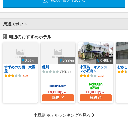
旅の計画を作成する
周辺スポット
周辺のおすすめホテル
0.06km
0.38km
0.49km
すずめのお宿 大國
縁川
小豆島 オアシス
むさし
屋
＜小豆島＞
評価なし
3.03
3.12
18,800
11,000
円～
円～
詳細
詳細
小豆島 ホテルランキングを見る