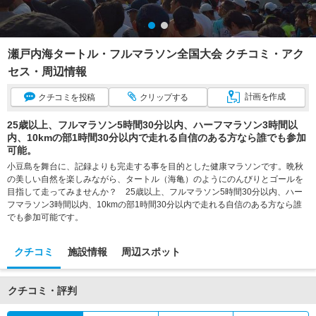
瀬戸内海タートル・フルマラソン全国大会 クチコミ・アク
セス・周辺情報
計画
を作成
クチコミ
を投稿
クリップ
する
25歳以上、フルマラソン5時間30分以内、ハーフマラソン3時間以
内、10kmの部1時間30分以内で走れる自信のある方なら誰でも参加
可能。
小豆島を舞台に、記録よりも完走する事を目的とした健康マラソンです。晩秋
の美しい自然を楽しみながら、タートル（海亀）のようにのんびりとゴールを
目指して走ってみませんか？ 25歳以上、フルマラソン5時間30分以内、ハー
フマラソン3時間以内、10kmの部1時間30分以内で走れる自信のある方なら誰
でも参加可能です。
クチコミ
施設情報
周辺スポット
クチコミ・評判