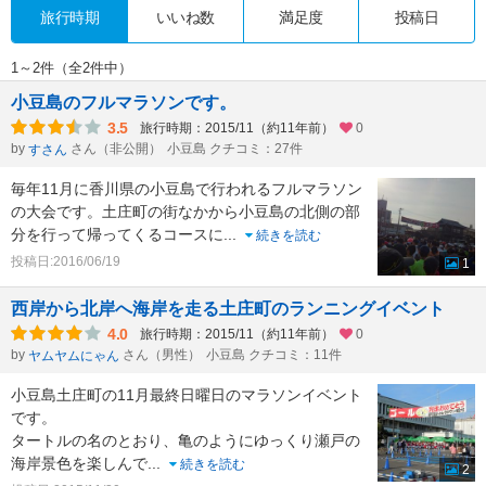
旅行時期
いいね数
満足度
投稿日
1～2件（全2件中）
小豆島のフルマラソンです。
3.5
旅行時期：2015/11（約11年前）
0
by
さん（非公開）
小豆島 クチコミ：27件
すさん
毎年11月に香川県の小豆島で行われるフルマラソン
の大会です。土庄町の街なかから小豆島の北側の部
分を行って帰ってくるコースに
...
続きを読む
投稿日:2016/06/19
1
西岸から北岸へ海岸を走る土庄町のランニングイベント
4.0
旅行時期：2015/11（約11年前）
0
by
さん（男性）
小豆島 クチコミ：11件
ヤムヤムにゃん
小豆島土庄町の11月最終日曜日のマラソンイベント
です。
タートルの名のとおり、亀のようにゆっくり瀬戸の
海岸景色を楽しんで
...
続きを読む
2