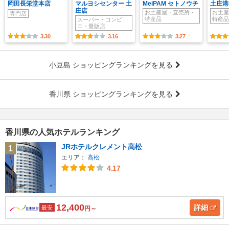
岡田長栄堂本店
マルヨシセンター 土
MeiPAM セトノウチ
土庄港
庄店
お土産屋・直売所・
お土産
専門店
特産品
特産品
スーパー・コンビ
ニ・量販店
3.30
3.16
3.27
小豆島 ショッピングランキングを見る
香川県 ショッピングランキングを見る
香川県の人気ホテルランキング
JRホテルクレメント高松
1
エリア：
高松
4.17
12,400
詳細
最安
円～