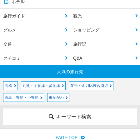
ホテル
旅行ガイド
観光
グルメ
ショッピング
交通
旅行記
クチコミ
Q&A
人気の旅行先
高松
丸亀・宇多津・多度津
琴平・金刀比羅宮周辺
直島・豊島・小豊島
東かがわ
キーワード検索
PAGE TOP