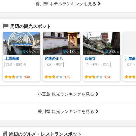
香川県 ホテルランキングを見る
周辺の観光スポット
0.06km
0.18km
0.3km
土渕海峡
迷路のまち
西光寺
元屋商
自然・景勝地
名所・史跡
寺・神社・教会
名所・
3.40
3.35
3.34
小豆島 観光ランキングを見る
香川県 観光ランキングを見る
周辺のグルメ・レストランスポット