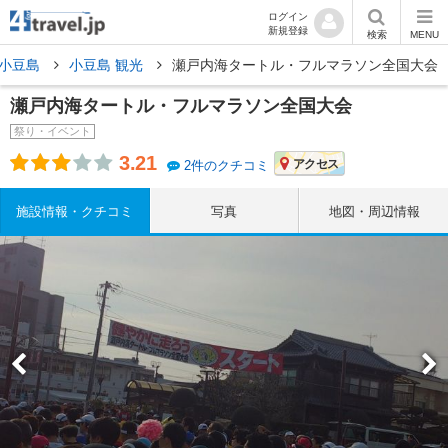
ログイン
新規登録
検索
MENU
小豆島
小豆島 観光
瀬戸内海タートル・フルマラソン全国大会
瀬戸内海タートル・フルマラソン全国大会
祭り・イベント
3.21
アクセス
2件のクチコミ
施設情報・クチコミ
写真
地図・周辺情報