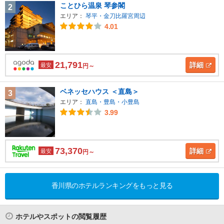
ことひら温泉 琴参閣
2
エリア：
琴平・金刀比羅宮周辺
4.01
21,791
詳細
最安
円～
ベネッセハウス ＜直島＞
3
エリア：
直島・豊島・小豊島
3.99
73,370
詳細
最安
円～
香川県のホテルランキングをもっと見る
ホテルやスポットの閲覧履歴