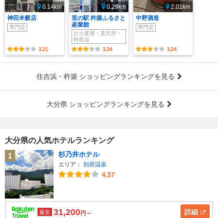
0.14km
0.29km
2.01km
神田米穀店
里の駅 杵築ふるさと
中野酒造
産業館
専門店
専門店
お土産屋・直売所・
特産品
3.21
3.34
3.24
住吉浜・杵築 ショッピングランキングを見る
大分県 ショッピングランキングを見る
大分県の人気ホテルランキング
杉乃井ホテル
1
エリア：
別府温泉
4.37
31,200
詳細
最安
円～