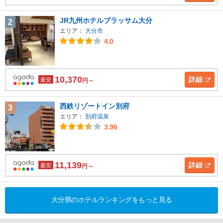
JR九州ホテルブラッサム大分
2
エリア：
大分市
4.0
10,370
詳細
最安
円～
西鉄リゾートイン別府
3
エリア：
別府温泉
3.96
11,139
詳細
最安
円～
大分県のホテルランキングをもっと見る