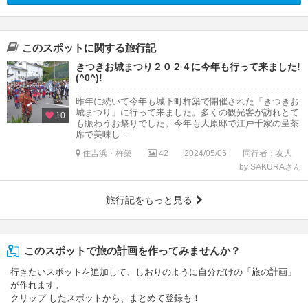
このスポットに関する旅行記
きつきお城まつり２０２４に今年も行って来ました!
(^0^)!
昨年に続いて今年も城下町杵築で開催された「きつきお
城まつり」に行って来ました。多くの観光客が訪れとて
10
も賑わうお祭りでした。今年も大原邸で江戸千家の呈茶
席で美味し...
住吉浜・杵築
42
2024/05/05
同行者：友人
by SAKURAさん
旅行記をもっと見る
このスポットで旅の計画を作ってみませんか？
行きたいスポットを追加して、しおりのように自分だけの「旅の計画」
が作れます。
クリップ したスポットから、まとめて登録も！