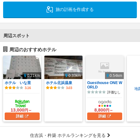
旅の計画を作成する
周辺スポット
周辺のおすすめホテル
0.21km
0.33km
0.54km
ホテル いな里
ホテル北浜温泉
Guesthouse ONE W
ORLD
3.16
3.03
地
評価なし
13,000
8,800
円～
円～
詳細
詳細
住吉浜・杵築 ホテルランキングを見る