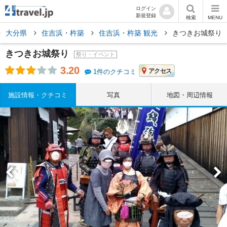
ログイン
新規登録
検索
MENU
大分県
住吉浜・杵築
住吉浜・杵築 観光
きつきお城祭り
きつきお城祭り
祭り・イベント
3.20
アクセス
1件のクチコミ
施設情報・クチコミ
写真
地図・周辺情報