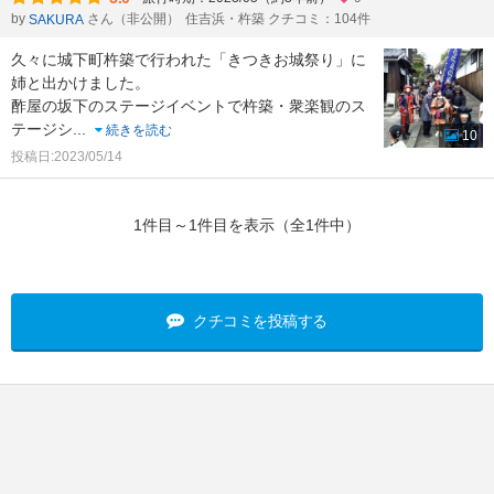
by
さん（非公開）
住吉浜・杵築 クチコミ：104件
SAKURA
久々に城下町杵築で行われた「きつきお城祭り」に
姉と出かけました。
酢屋の坂下のステージイベントで杵築・衆楽観のス
テージシ
...
続きを読む
10
投稿日:2023/05/14
1件目～1件目を表示（全1件中）
クチコミを投稿する