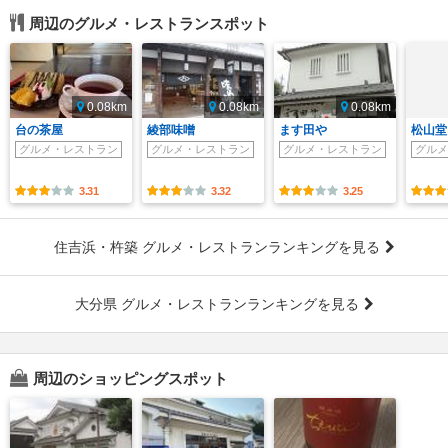
周辺のグルメ・レストランスポット
0.08km
0.08km
0.08km
台の茶屋
綾部味噌
ます田や
松山堂
グルメ・レストラン
グルメ・レストラン
グルメ・レストラン
グルメ
3.31
3.32
3.25
住吉浜・杵築 グルメ・レストランランキングを見る
大分県 グルメ・レストランランキングを見る
周辺のショッピングスポット