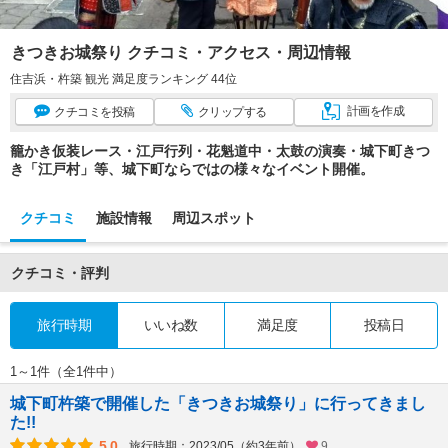
きつきお城祭り クチコミ・アクセス・周辺情報
住吉浜・杵築 観光 満足度ランキング 44位
計画
を作成
クチコミ
を投稿
クリップ
する
籠かき仮装レース・江戸行列・花魁道中・太鼓の演奏・城下町きつ
き「江戸村」等、城下町ならではの様々なイベント開催。
クチコミ
施設情報
周辺スポット
クチコミ・評判
旅行時期
いいね数
満足度
投稿日
1～1件（全1件中）
城下町杵築で開催した「きつきお城祭り」に行ってきまし
た!!
5.0
旅行時期：2023/05（約3年前）
9