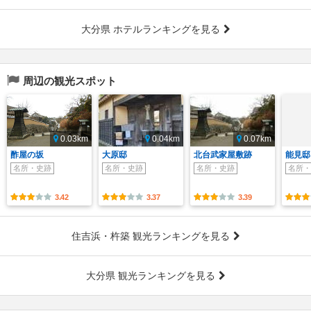
大分県 ホテルランキングを見る
周辺の観光スポット
0.03km
0.04km
0.07km
酢屋の坂
大原邸
北台武家屋敷跡
能見邸
名所・史跡
名所・史跡
名所・史跡
名所・
3.42
3.37
3.39
住吉浜・杵築 観光ランキングを見る
大分県 観光ランキングを見る