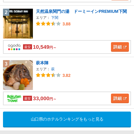
天然温泉関門の湯 ドーミーインPREMIUM下関
2
エリア：
下関
3.88
10,549
詳細
最安
円～
萩本陣
3
エリア：
萩
3.82
33,000
詳細
最安
円～
山口県のホテルランキングをもっと見る