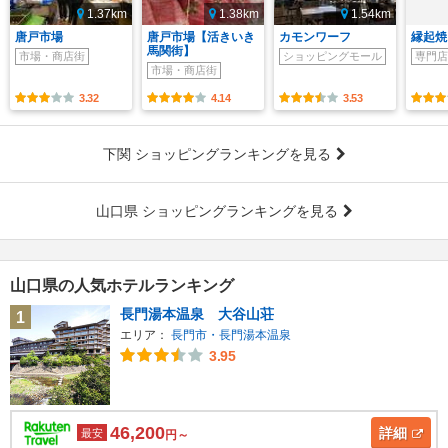
1.37km
1.38km
1.54km
唐戸市場
唐戸市場【活きいき
カモンワーフ
縁起焼 
馬関街】
市場・商店街
ショッピングモール
専門店
市場・商店街
3.32
4.14
3.53
下関 ショッピングランキングを見る
山口県 ショッピングランキングを見る
山口県の人気ホテルランキング
長門湯本温泉 大谷山荘
1
エリア：
長門市・長門湯本温泉
3.95
46,200
詳細
最安
円～