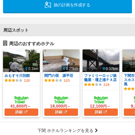
旅の計画を作成する
周辺スポット
周辺のおすすめホテル
0.1km
0.25km
0.37km
みもすそ川別館
関門の宿 源平荘
ファミリーロッジ旅
下関市
籠屋・壇之浦ＰＡ店
スホス
3.20
3.23
風
3.19
41,800
18,000
12,100
9
円～
円～
円～
詳細
詳細
詳細
下関 ホテルランキングを見る