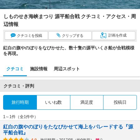
しものせき海峡まつり 源平船合戦 クチコミ・アクセス・周
辺情報
計画
を作成
クチコミ
を投稿
クリップ
する
紅白の旗やのぼりをなびかせた、数十隻の源平いくさ船が合戦模様
を再現。
クチコミ
施設情報
周辺スポット
クチコミ・評判
旅行時期
いいね数
満足度
投稿日
1～1件（全1件中）
紅白の旗やのぼりをたなびかせて海上をパレードする『源
平船合戦』