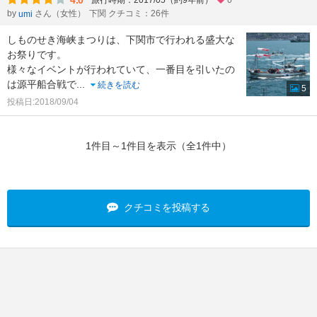
4.0
旅行時期：2017/05（約9年前）
0
by
さん（女性）
下関 クチコミ：26件
umi
しものせき海峡まつりは、下関市で行われる盛大な
お祭りです。
様々なイベントが行われていて、一番目を引いたの
は源平船合戦で
...
続きを読む
5
投稿日:2018/09/04
1件目～1件目を表示（全1件中）
クチコミを投稿する