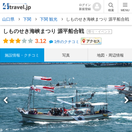
ログイン
新規登録
検索
MENU
山口県
下関
下関 観光
しものせき海峡まつり 源平船合戦
しものせき海峡まつり 源平船合戦
祭り・イベント
3.12
アクセス
1件のクチコミ
施設情報・クチコミ
写真
地図・周辺情報