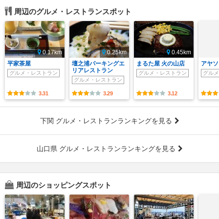
周辺のグルメ・レストランスポット
0.17km
0.25km
0.45km
平家茶屋
壇之浦パーキングエ
まるた屋 火の山店
アヤソ
リアレストラン
グルメ・レストラン
グルメ・レストラン
グルメ
グルメ・レストラン
3.31
3.29
3.12
下関 グルメ・レストランランキングを見る
山口県 グルメ・レストランランキングを見る
周辺のショッピングスポット