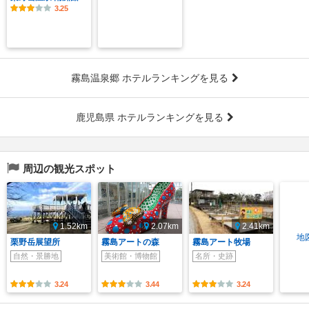
3.25
霧島温泉郷 ホテルランキングを見る
鹿児島県 ホテルランキングを見る
周辺の観光スポット
1.52km
2.07km
2.41km
地
栗野岳展望所
霧島アートの森
霧島アート牧場
自然・景勝地
美術館・博物館
名所・史跡
3.24
3.44
3.24