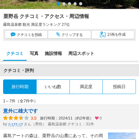
栗野岳 クチコミ・アクセス・周辺情報
霧島温泉郷 観光 満足度ランキング 27位
計画
を作成
クチコミ
を投稿
クリップ
する
クチコミ
写真
施設情報
周辺スポット
クチコミ・評判
旅行時期
いいね数
満足度
投稿日
1～7件（全7件中）
意外に雄大です
3.5
旅行時期：2024/11（約2年前）
0
by
さん（男性）
霧島温泉郷 クチコミ：31件
たびたび
霧島アートの森は、栗野岳の山麓にあって、その周