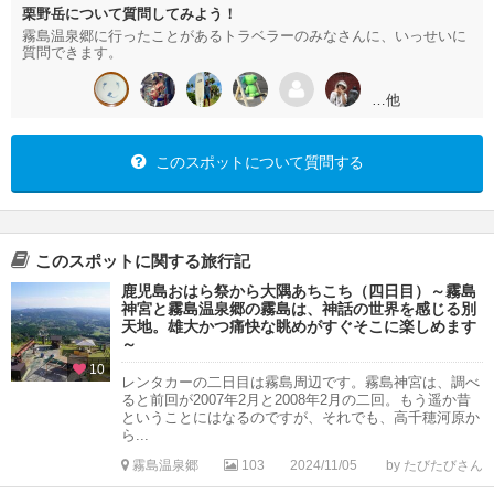
栗野岳について質問してみよう！
霧島温泉郷に行ったことがあるトラベラーのみなさんに、いっせいに
質問できます。
…他
このスポットについて質問する
このスポットに関する旅行記
鹿児島おはら祭から大隅あちこち（四日目）～霧島
神宮と霧島温泉郷の霧島は、神話の世界を感じる別
天地。雄大かつ痛快な眺めがすぐそこに楽しめます
～
10
レンタカーの二日目は霧島周辺です。霧島神宮は、調べ
ると前回が2007年2月と2008年2月の二回。もう遥か昔
ということにはなるのですが、それでも、高千穂河原か
ら...
霧島温泉郷
103
2024/11/05
by たびたびさん