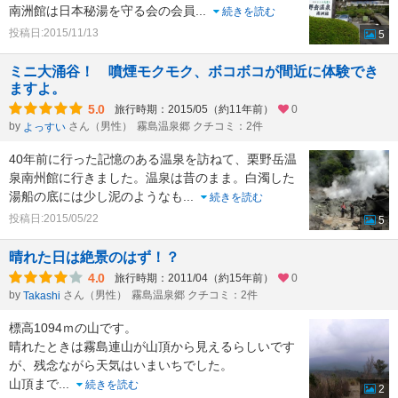
南洲館は日本秘湯を守る会の会員
...
続きを読む
投稿日:2015/11/13
5
ミニ大涌谷！ 噴煙モクモク、ボコボコが間近に体験でき
ますよ。
5.0
旅行時期：2015/05（約11年前）
0
by
さん（男性）
霧島温泉郷 クチコミ：2件
よっすい
40年前に行った記憶のある温泉を訪ねて、栗野岳温
泉南州館に行きました。温泉は昔のまま。白濁した
湯船の底には少し泥のようなも
...
続きを読む
投稿日:2015/05/22
5
晴れた日は絶景のはず！？
4.0
旅行時期：2011/04（約15年前）
0
by
さん（男性）
霧島温泉郷 クチコミ：2件
Takashi
標高1094ｍの山です。
晴れたときは霧島連山が山頂から見えるらしいです
が、残念ながら天気はいまいちでした。
山頂まで
...
続きを読む
2