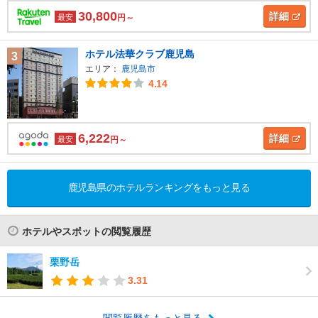
30,800
詳細
最安
円～
ホテル法華クラブ鹿児島
3
エリア：
鹿児島市
4.14
6,222
詳細
最安
円～
鹿児島県のホテルランキングをもっと見る
ホテルやスポットの閲覧履歴
栗野岳
3.31