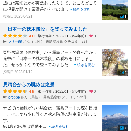
辺には茶畑とかが突然あったりして、ところどころ
に視界が開けて栗野岳からその山
...
続きを読む
投稿日:2025/04/21
1
「日本一の枕木階段」を登ってみました
4.0
旅行時期：2022/11（約4年前）
0
by
さん（女性）
霧島温泉郷 クチコミ：23件
マリー88
栗野岳温泉（休館中）から霧島アートの森へ向かう
途中に「日本一の枕木階段」の看板を目にしまし
た。せっかくなので登ってみました
...
続きを読む
投稿日:2023/01/12
4
見晴台からの眺めは絶景
4.5
旅行時期：2022/01（約5年前）
0
by
さん（男性）
霧島温泉郷 クチコミ：36件
toroppe
ナビでは登録がない場合は、霧島アートの森を目指
し、そこから少し登ると枕木階段の駐車場がありま
す。
561段の階段は運動不
...
続きを読む
7