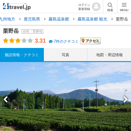
ログイン
新規登録
検索
MENU
九州地方
鹿児島県
霧島温泉郷
霧島温泉郷 観光
栗野岳
栗野岳
自然・景勝地
3.31
アクセス
7件のクチコミ
施設情報・クチコミ
写真
地図・周辺情報