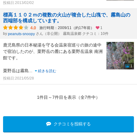
投稿日:2013/02/02
標高１１０２ｍの複数の火山が複合した山塊で、霧島山の
西端部を構成しています。
4.0
旅行時期：2009/11（約17年前）
1
by
さん（非公開）
霧島温泉郷 クチコミ：10件
peanuts-snoopy
鹿児島県の日本秘湯を守る会温泉宿巡りの旅の途中
で宿泊したのが、栗野岳の麓にある栗野岳温泉 南洲
館です。
1
栗野岳は霧島
...
続きを読む
投稿日:2021/05/28
1件目～7件目を表示（全7件中）
クチコミを投稿する