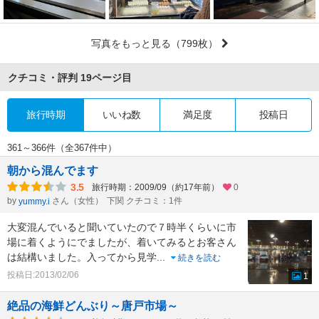
写真をもっと見る
（799枚）
クチコミ・評判
19ページ目
旅行時期
いいね数
満足度
投稿日
361～366件（全367件中）
朝から混んでます
3.5
旅行時期：2009/09（約17年前）
0
by
さん（女性）
下関 クチコミ：1件
yummy.i
大変混んでいると聞いていたので７時半くらいに市
場に着くようにでましたが、着いてみるとお客さん
は結構いました。入ってから見学
...
続きを読む
投稿日:2013/02/06
1
絶品の海鮮どんぶり～唐戸市場～