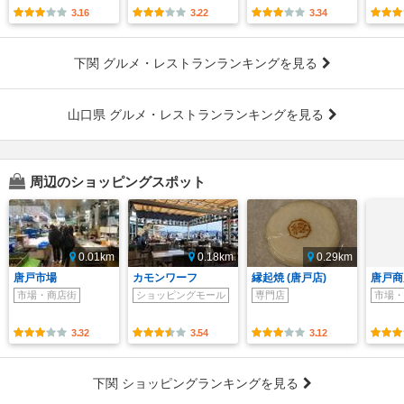
3.16
3.22
3.34
下関 グルメ・レストランランキングを見る
山口県 グルメ・レストランランキングを見る
周辺のショッピングスポット
0.01km
0.18km
0.29km
唐戸市場
カモンワーフ
縁起焼 (唐戸店)
唐戸商
市場・商店街
ショッピングモール
専門店
市場・
3.32
3.54
3.12
下関 ショッピングランキングを見る