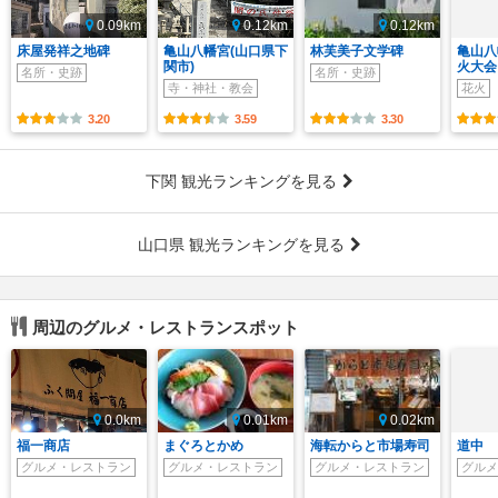
0.09km
0.12km
0.12km
床屋発祥之地碑
亀山八幡宮(山口県下
林芙美子文学碑
亀山八
関市)
火大会
名所・史跡
名所・史跡
寺・神社・教会
花火
3.20
3.59
3.30
下関 観光ランキングを見る
山口県 観光ランキングを見る
周辺のグルメ・レストランスポット
0.0km
0.01km
0.02km
福一商店
まぐろとかめ
海転からと市場寿司
道中
グルメ・レストラン
グルメ・レストラン
グルメ・レストラン
グルメ