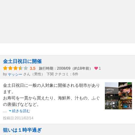
金土日祝日に開催
3.5
旅行時期：2008/09（約18年前）
1
by
さん（男性）
下関 クチコミ：6件
ヤッシー
金土日祝日に一般の人対象に開催される朝市があり
ます。
お寿司を一貫から買えたり、海鮮丼、汁もの、ふぐ
の唐揚げなどなど。
1
...
続きを読む
投稿日:2011/02/14
狙いは１時半過ぎ