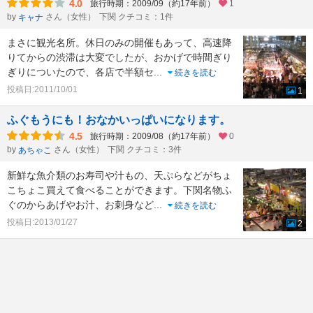
4.0
旅行時期：2009/09（約17年前）
1
by
さん（女性）
下関 クチコミ：1件
キャナ
まさに観光名所。休日のみの開催もあって、高速降
りてからの渋滞は大変でしたが、おかげで時間ぎり
ぎりについたので、各店で半額セ
...
続きを読む
投稿日:2011/10/01
1
ふぐもうにも！おなかいっぱいになります。
4.5
旅行時期：2009/08（約17年前）
0
by
さん（女性）
下関 クチコミ：3件
あちゃこ
新鮮な魚介類のお寿司や汁もの、天ぷらなどがちょ
こちょこ買えて食べることができます。下関名物ふ
ぐのからあげやお汁、お刺身など
...
続きを読む
投稿日:2013/01/27
2