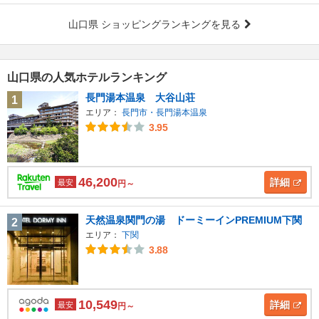
山口県 ショッピングランキングを見る
山口県の人気ホテルランキング
長門湯本温泉 大谷山荘
1
エリア：
長門市・長門湯本温泉
3.95
46,200
詳細
最安
円～
天然温泉関門の湯 ドーミーインPREMIUM下関
2
エリア：
下関
3.88
10,549
詳細
最安
円～