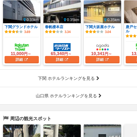
0.33km
0.35km
0.35km
下関グランドホテル
春帆楼本店
下関大坂屋ホテル
唐戸セ
ル
3.69
3.34
3.04
11,000
65,340
10,341
13
円～
円～
円～
詳細
詳細
詳細
下関 ホテルランキングを見る
山口県 ホテルランキングを見る
周辺の観光スポット