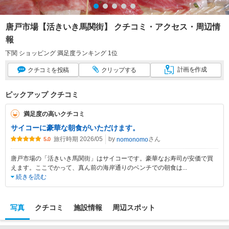
唐戸市場【活きいき馬関街】 クチコミ・アクセス・周辺情
報
下関 ショッピング 満足度ランキング 1位
計画
を作成
クチコミ
を投稿
クリップ
する
ピックアップ クチコミ
満足度の高いクチコミ
サイコーに豪華な朝食がいただけます。
旅行時期 2026/05
by
さん
nomonomo
5.0
唐戸市場の「活きいき馬関街」はサイコーです。豪華なお寿司が安価で買
えます。ここでかって、真ん前の海岸通りのベンチでの朝食は
...
続きを読む
写真
クチコミ
施設情報
周辺スポット