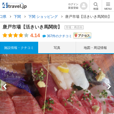
ログイン
新規登録
検索
MENU
口県
下関
下関 ショッピング
唐戸市場【活きいき馬関街】
唐戸市場【活きいき馬関街】
市場・商店街
4.14
アクセス
367件のクチコミ
施設情報・クチコミ
写真
地図・周辺情報