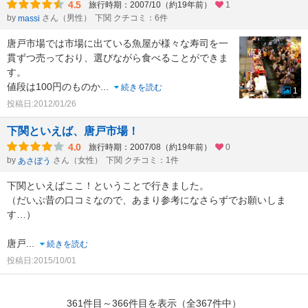
4.5
旅行時期：2007/10（約19年前）
1
by
さん（男性）
下関 クチコミ：6件
massi
唐戸市場では市場に出ている魚屋が様々な寿司を一
貫ずつ売っており、選びながら食べることができま
す。
値段は100円のものか
...
続きを読む
1
投稿日:2012/01/26
下関といえば、唐戸市場！
4.0
旅行時期：2007/08（約19年前）
0
by
さん（女性）
下関 クチコミ：1件
あさぼう
下関といえばここ！ということで行きました。
（だいぶ昔の口コミなので、あまり参考になさらずでお願いしま
す…）
唐戸
...
続きを読む
投稿日:2015/10/01
361件目～366件目を表示（全367件中）