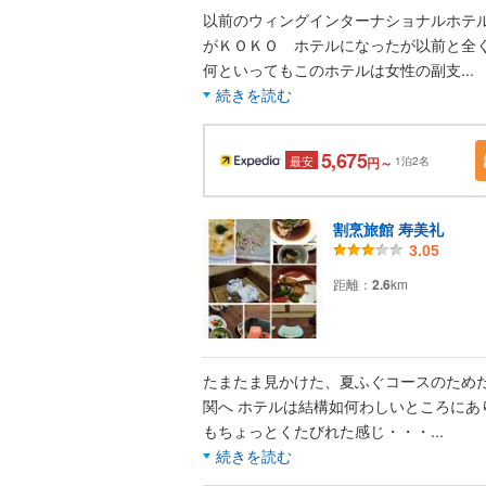
以前のウィングインターナショナルホテ
がＫＯＫＯ ホテルになったが以前と全
何といってもこのホテルは女性の副支
...
続きを読む
5,675
最安
円～
1泊2名
割烹旅館 寿美礼
3.05
距離：
2.6
km
たまたま見かけた、夏ふぐコースのため
関へ ホテルは結構如何わしいところにあ
もちょっとくたびれた感じ・・・
...
続きを読む