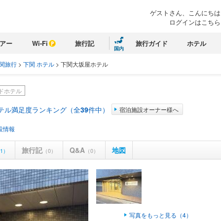
ゲストさん、こんにちは
ログインはこちら
アー
Wi-Fi
旅行記
旅行ガイド
ホテル
国内
関旅行
>
下関 ホテル
>
下関大坂屋ホテル
ドホテル
ホテル満足度ランキング（全
39
件中）
宿泊施設オーナー様へ
設情報
旅行記
Q&A
地図
1）
（0）
（0）
写真をもっと見る（4）