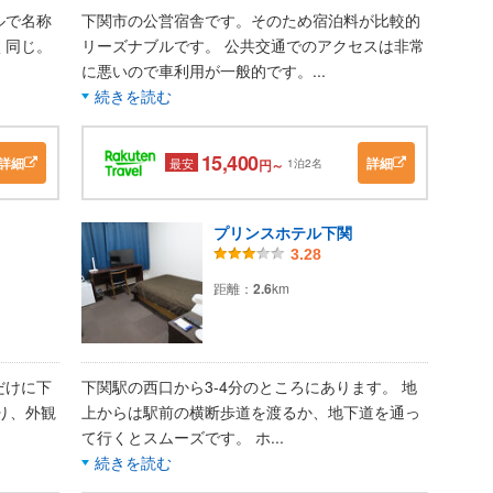
ルで名称
下関市の公営宿舎です。そのため宿泊料が比較的
く同じ。
リーズナブルです。 公共交通でのアクセスは非常
に悪いので車利用が一般的です。
...
続きを読む
15,400
詳細
詳細
最安
円～
1泊2名
プリンスホテル下関
3.28
距離：
2.6
km
だけに下
下関駅の西口から3-4分のところにあります。 地
り、外観
上からは駅前の横断歩道を渡るか、地下道を通っ
て行くとスムーズです。 ホ
...
続きを読む