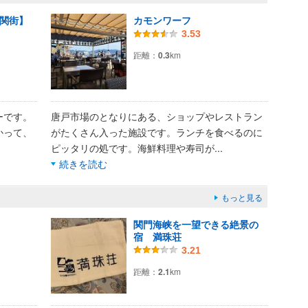
関街】
カモンワーフ
3.53
距離：
0.3
km
ーです。
唐戸市場のとなりにある、ショップやレストラン
かって、
がたくさん入った施設です。ランチを食べるのに
ピッタリの処です。海鮮料理や寿司が
...
続きを読む
もっと見る
関門海峡を一望できる絶景の
宿 満珠荘
3.21
距離：
2.1
km