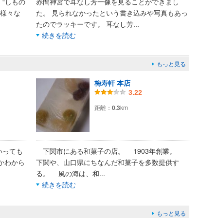
“しもの
赤間神宮で耳なし芳一像を見ることができまし
 様々な
た。 見られなかったという書き込みや写真もあっ
たのでラッキーです。 耳なし芳
...
続きを読む
もっと見る
梅寿軒 本店
3.22
距離：
0.3
km
いっても
下関市にある和菓子の店。 1903年創業。
かわから
下関や、山口県にちなんだ和菓子を多数提供す
る。 風の海は、和
...
続きを読む
もっと見る