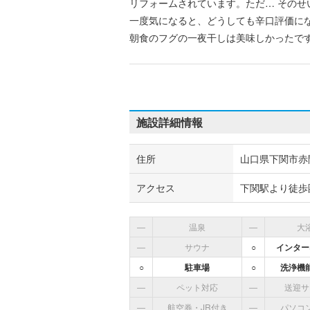
リフォームされています。ただ… その
一度気になると、どうしても辛口評価に
朝食のフグの一夜干しは美味しかったで
施設詳細情報
住所
山口県下関市赤間
アクセス
下関駅より徒歩
―
温泉
―
大
―
サウナ
○
インター
○
駐車場
○
洗浄機
―
ペット対応
―
送迎サ
―
航空券・JR付き
―
パソコ