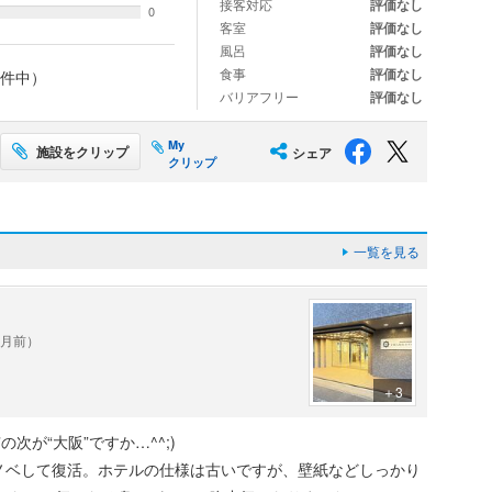
接客対応
評価なし
0
客室
評価なし
風呂
評価なし
食事
評価なし
件中）
バリアフリー
評価なし
My
施設をクリップ
シェア
クリップ
一覧を見る
ヶ月前）
＋3
次が“大阪”ですか…^^;)
ノベして復活。ホテルの仕様は古いですが、壁紙などしっかり