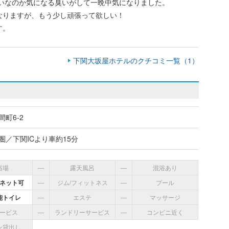
せいなのか気になる臭いがして一晩中気になりました。
なりますが、もう少し頑張って欲しい！
す。
下関大坂屋ホテルのクチコミ一覧（1）
町6-2
圏／下関ICより車約15分
浴場
―
露天風呂
―
混浴あり
ネット可
―
ジム/フィットネス
―
プール
能トイレ
―
エステ
―
マッサージ
ービス
―
ランドリーサービス
―
コンビニ近く
ン貸出し