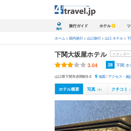
旅行ガイド
ホテル
ツ
海外
ホーム
>
国内旅行
>
山口旅行
>
山口 ホテル
>
下
下関大坂屋ホテル
スタンダー
3.04
28
下関 
山口県下関市赤間町6-2
地図
/
アクセス・施
ホテル概要
写真
クチコミ
（4）
（