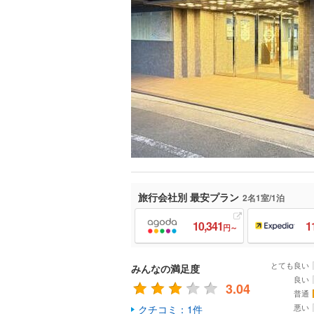
旅行会社別 最安プラン
2名1室/1泊
10,341
1
円～
とても良い
みんなの満足度
良い
3.04
普通
悪い
クチコミ：1件