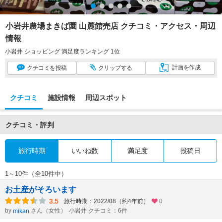
小岩井農場まきば園 山麓館売店 クチコミ・アクセス・周辺
情報
小岩井 ショッピング 満足度ランキング 1位
計画
を作成
クチコミ
を投稿
クリップ
する
クチコミ
施設情報
周辺スポット
クチコミ・評判
旅行時期
いいね数
満足度
投稿日
1～10件（全10件中）
お土産がそろいます
3.5
旅行時期：2022/08（約4年前）
0
by
さん（女性）
小岩井 クチコミ：6件
mikan