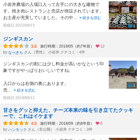
小岩井農場の入場口入って左手にの大きな建物で
す。焼き肉レストランと売店が併設されています。
お土産が充実していました。その中
...
続きを読む
投稿日:2022/09/13
1
ジンギスカン
3.5
旅行時期：2019/05（約7年前）
12
by
さん（男性）
小岩井 クチコミ：4件
なべきち
ジンギスカンの割には少し料金が高いかなという印
象ですがやっぱりおいしいですね。
入口からは右側の奥にあります。
1
売
...
続きを読む
投稿日:2019/06/12
甘さをグッと抑えた、チーズ本来の味を引き立てたクッキ
ーで、これはイケます
4.5
旅行時期：2018/09（約8年前）
0
by
さん（非公開）
小岩井 クチコミ：3件
ハンモック