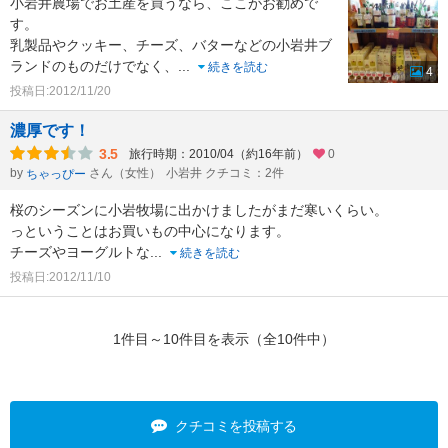
小岩井農場でお土産を買うなら、ここがお勧めで
す。
乳製品やクッキー、チーズ、バターなどの小岩井ブ
ランドのものだけでなく、
...
続きを読む
4
投稿日:2012/11/20
濃厚です！
3.5
旅行時期：2010/04（約16年前）
0
by
さん（女性）
小岩井 クチコミ：2件
ちゃっぴー
桜のシーズンに小岩牧場に出かけましたがまだ寒いくらい。
っということはお買いもの中心になります。
チーズやヨーグルトな
...
続きを読む
投稿日:2012/11/10
1件目～10件目を表示（全10件中）
クチコミを投稿する