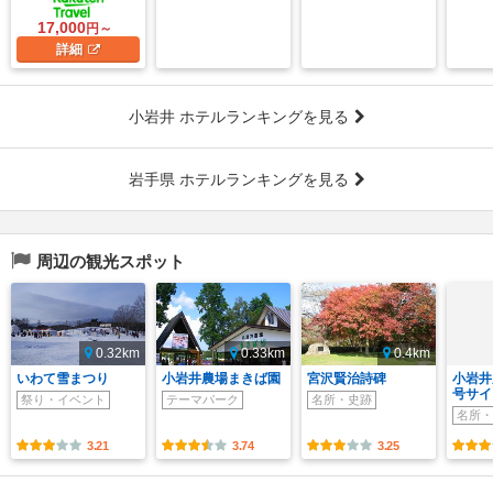
17,000
円～
詳細
小岩井 ホテルランキングを見る
岩手県 ホテルランキングを見る
周辺の観光スポット
0.32km
0.33km
0.4km
いわて雪まつり
小岩井農場まきば園
宮沢賢治詩碑
小岩井
号サイ
祭り・イベント
テーマパーク
名所・史跡
名所・
3.21
3.74
3.25