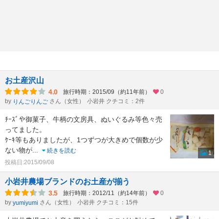
お土産沢山
4.0
旅行時期：2015/09（約11年前）
0
by
さん（女性）
小岩井 クチコミ：2件
りんごりんご
ﾁｰｽﾞや御菓子、牛柄の文房具、ぬいぐるみ等色々売
ってました。
ｹｰｷ等もありましたが、1つずつが大きめで個数が少
ない物が
...
続きを読む
1
投稿日:2015/09/08
小岩井農場ブランドのお土産が揃う
3.5
旅行時期：2012/11（約14年前）
0
by
さん（女性）
小岩井 クチコミ：15件
yumiyumi