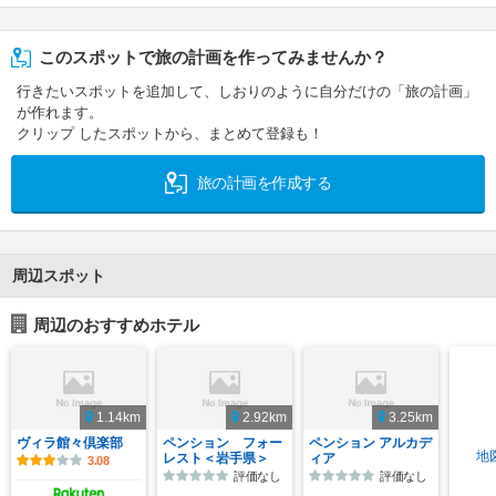
このスポットで旅の計画を作ってみませんか？
行きたいスポットを追加して、しおりのように自分だけの「旅の計画」
が作れます。
クリップ したスポットから、まとめて登録も！
旅の計画を作成する
周辺スポット
周辺のおすすめホテル
1.14km
2.92km
3.25km
ヴィラ館々倶楽部
ペンション フォー
ペンション アルカデ
地
レスト＜岩手県＞
ィア
3.08
評価なし
評価なし