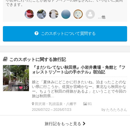
小岩井に行ったことがあるトラベラーのみなさんに、いっせいに質問
できます。
…他
このスポットについて質問する
このスポットに関する旅行記
『まだバレてない秋田県』小岩井農場・角館と『フ
ォレストリゾート山の手ホテル』宿泊記
娘と「夏休みにどこかに行きたいね。泊まったことのな
い県に行こうか。佐賀か宮崎かなー。東北なら秋田かな
10
ー。ちょうど秋田の得旅があるよ」ということで今回の
旅は秋田県...
田沢湖・乳頭温泉・八幡平
81
2026/07/22～2026/07/23
by たろたろさん
旅行記をもっと見る