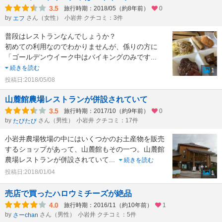
3.5
旅行時期：2018/05（約8年前）
0
by
さん（女性）
小岩井 クチコミ：3件
エフ
普段はレストランなんでしょうか？
初めての利用なのでわかりませんが、係りの方に
「ゴールデンウイーク中はバイキングのみです
...
続きを読む
1
投稿日:2018/05/08
山麓館農場レストランが併設されていて
3.5
旅行時期：2017/10（約9年前）
0
by
さん（男性）
小岩井 クチコミ：17件
たびたび
小岩井農場牧場の中にはいくつかのお土産物を販売
するショップがあって、山麓館もその一つ。山麓館
農場レストランが併設されていて
...
続きを読む
投稿日:2018/01/04
1
売店で買ったハロウミチーズが絶品
4.0
旅行時期：2016/11（約10年前）
1
by
さん（男性）
小岩井 クチコミ：5件
さーchan