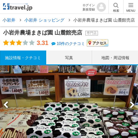
ログイン
新規登録
検索
MENU
小岩井
小岩井 ショッピング
小岩井農場まきば園 山麓館売店
小岩井農場まきば園 山麓館売店
専門店
3.31
アクセス
10件のクチコミ
施設情報・クチコミ
写真
地図・周辺情報