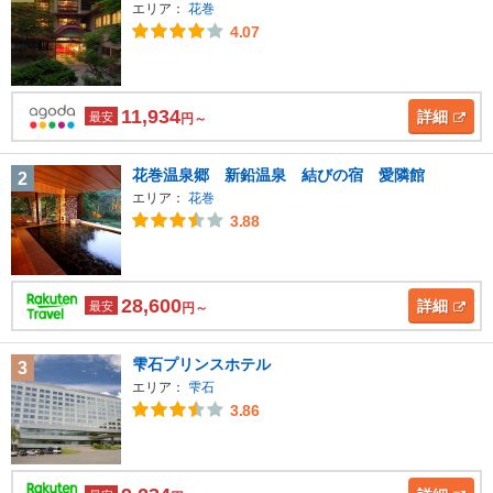
エリア：
花巻
4.07
11,934
詳細
最安
円～
花巻温泉郷 新鉛温泉 結びの宿 愛隣館
2
エリア：
花巻
3.88
28,600
詳細
最安
円～
雫石プリンスホテル
3
エリア：
雫石
3.86