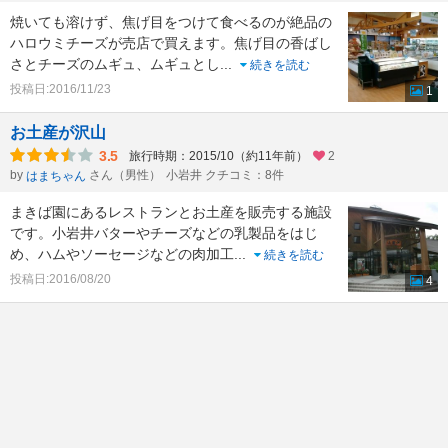
焼いても溶けず、焦げ目をつけて食べるのが絶品の
ハロウミチーズが売店で買えます。焦げ目の香ばし
さとチーズのムギュ、ムギュとし
...
続きを読む
投稿日:2016/11/23
1
お土産が沢山
3.5
旅行時期：2015/10（約11年前）
2
by
さん（男性）
小岩井 クチコミ：8件
はまちゃん
まきば園にあるレストランとお土産を販売する施設
です。小岩井バターやチーズなどの乳製品をはじ
め、ハムやソーセージなどの肉加工
...
続きを読む
投稿日:2016/08/20
4