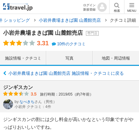
ログイン
新規登録
検索
MENU
井 ショッピング
小岩井農場まきば園 山麓館売店
クチコミ詳細
小岩井農場まきば園 山麓館売店
専門店
3.31
10件のクチコミ
施設情報・クチコミ
写真
地図・周辺情報
小岩井農場まきば園 山麓館売店 施設情報・クチコミに戻る
ジンギスカン
3.5
旅行時期：2019/05（約7年前）
by
なべきち
さん
（男性）
小岩井 クチコミ：4件
ジンギスカンの割には少し料金が高いかなという印象ですがや
っぱりおいしいですね。