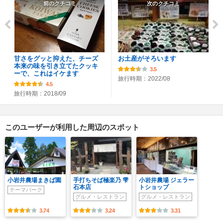
前のクチコミ
次のクチコミ
甘さをグッと抑えた、チーズ
お土産がそろいます
本来の味を引き立てたクッキ
3.5
ーで、これはイケます
旅行時期：2022/08
4.5
旅行時期：2018/09
このユーザーが利用した周辺のスポット
小岩井農場まきば園
手打ちそば極楽乃 雫
小岩井農場 ジェラー
石本店
トショップ
テーマパーク
グルメ・レストラン
グルメ・レストラン
3.74
3.24
3.31