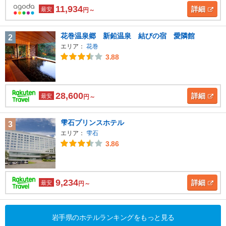
11,934
詳細
最安
円～
花巻温泉郷 新鉛温泉 結びの宿 愛隣館
2
エリア：
花巻
3.88
28,600
詳細
最安
円～
雫石プリンスホテル
3
エリア：
雫石
3.86
9,234
詳細
最安
円～
岩手県のホテルランキングをもっと見る