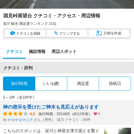
国見峠展望台 クチコミ・アクセス・周辺情報
深川 観光 満足度ランキング 21位
計画
を作成
クチコミ
を投稿
クリップ
する
クチコミ
施設情報
周辺スポット
クチコミ・評判
旅行時期
いいね数
満足度
投稿日
1～1件（全1件中）
神の啓示を受けたご神木も見応えがあります
4.0
旅行時期：2014/05（約12年前）
0
by
さん（男性）
深川 クチコミ：58件
ケロケロマニア
こちらのスポットは、深川と神居古潭方面とを繋ぐ