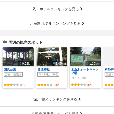
深川 ホテルランキングを見る
北海道 ホテルランキングを見る
周辺の観光スポット
0.02km
1.05km
1.19km
国見公園
音江神社
まあぶオートキャン
戸外炉
プ場
公園・植物園
寺・神社・教会
名所・
キャンプ場
3.12
3.12
3.26
深川 観光ランキングを見る
北海道 観光ランキングを見る