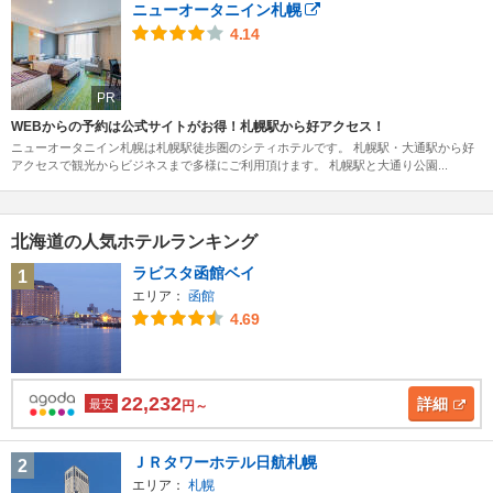
ニューオータニイン札幌
4.14
PR
WEBからの予約は公式サイトがお得！札幌駅から好アクセス！
ニューオータニイン札幌は札幌駅徒歩圏のシティホテルです。 札幌駅・大通駅から好
アクセスで観光からビジネスまで多様にご利用頂けます。 札幌駅と大通り公園...
北海道の人気ホテルランキング
ラビスタ函館ベイ
1
エリア：
函館
4.69
22,232
詳細
最安
円～
ＪＲタワーホテル日航札幌
2
エリア：
札幌