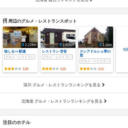
周辺のグルメ・レストランスポット
2.22km
2.69km
3.1km
地
味しるべ 駅逓
レストラン 空音
クレアドルシェ季の
窓
グルメ・レストラン
グルメ・レストラン
グルメ・レストラン
3.28
3.25
3.12
深川 グルメ・レストランランキングを見る
北海道 グルメ・レストランランキングを見る
注目のホテル