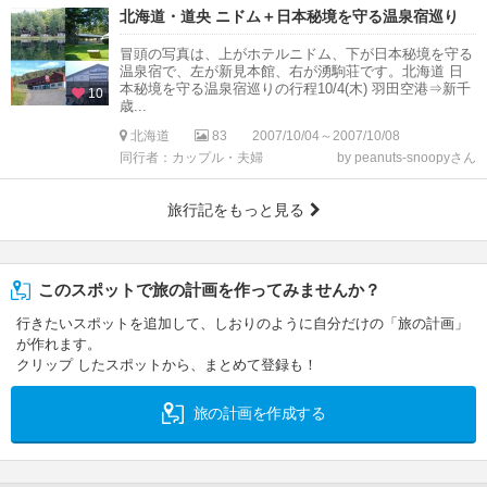
北海道・道央 ニドム＋日本秘境を守る温泉宿巡り
冒頭の写真は、上がホテルニドム、下が日本秘境を守る
温泉宿で、左が新見本館、右が湧駒荘です。北海道 日
本秘境を守る温泉宿巡りの行程10/4(木) 羽田空港⇒新千
10
歳...
北海道
83
2007/10/04～2007/10/08
同行者：カップル・夫婦
by peanuts-snoopyさん
旅行記をもっと見る
このスポットで旅の計画を作ってみませんか？
行きたいスポットを追加して、しおりのように自分だけの「旅の計画」
が作れます。
クリップ したスポットから、まとめて登録も！
旅の計画を作成する