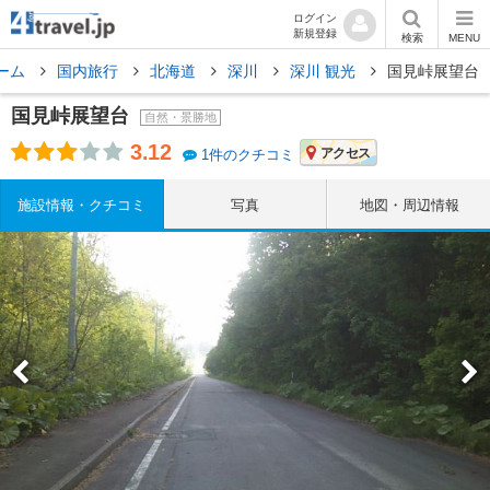
ログイン
新規登録
検索
MENU
ーム
国内旅行
北海道
深川
深川 観光
国見峠展望台
国見峠展望台
自然・景勝地
3.12
アクセス
1件のクチコミ
施設情報・クチコミ
写真
地図・周辺情報