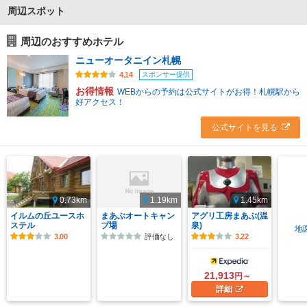
周辺スポット
周辺のおすすめホテル
ニューオータニイン札幌
スポンサー提供
4.14
お得情報
WEBからの予約は公式サイトがお得！札幌駅から
好アクセス！
公式サイトを見る
0.73km
1.19km
1.45km
イルムの丘ユースホ
まあぶオートキャン
アグリ工房まあぶ(温
ステル
プ場
泉)
地
3.00
評価なし
3.22
21,913
円～
詳細