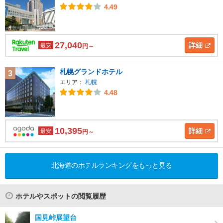
4.49
27,040
詳細
最安
円～
札幌グランドホテル
3
エリア：
札幌
4.48
10,395
詳細
最安
円～
北海道のホテルランキングをもっと見る
ホテルやスポットの閲覧履歴
国見峠展望台