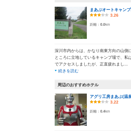
まあぶオートキャンプ
3.26
距離：
0.0
km
深川市内からは、かなり南東方向の山側
ところに立地しているキャンプ場で、私
でアクセスしましたが、正直疲れまし
...
続きを読む
周辺のおすすめホテル
アグリ工房まあぶ(温泉
3.22
距離：
0.4
km