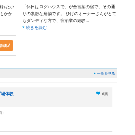
離れた小
「休日はログハウスで」が合言葉の宿で、その通
もかか
りの素敵な建物です。 ひげのオーナーさんがとて
もダンディな方で、宿泊業の経験
...
続きを読む
詳細
一覧を見る
プ場体験
6
票
年前）