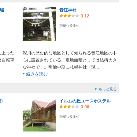
場
音江神社
3.12
距離：
0.9
km
に上った
深川の歴史的な地区として知られる音江地区の中
は自転車
心に設置されている、敷地面積としては結構大き
な神社です。明治中期に札幌神社（現
...
続きを読む
もっと見る
)
イルムの丘ユースホステル
3.00
距離：
0.8
km