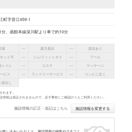
町字音江459-1
で1分、函館本線深川駅より車で約10分
浴場
―
露天風呂
―
混浴あり
ネット可
―
ジム/フィットネス
―
プール
能トイレ
―
エステ
―
マッサージ
ービス
―
ランドリーサービス
―
コンビニ近く
ン貸出し
されます。
施設情報は保証されませんので、必ず事前にご確認のうえご利用ください。
施設情報の訂正・追記はこちら
施設情報を変更する
お申し込みいただくと、施設情報の編集やクチコミ