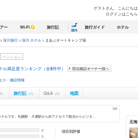
ゲストさん、こんにちは
ログインはこちら
アー
Wi-Fi
旅行記
旅行ガイド
ホテル
国内
>
深川旅行
>
深川 ホテル
>
まあぶオートキャンプ場
ペンション
ホテル満足度ランキング（全
5
件中）
宿泊施設オーナー様へ
セス・施設情報
旅行記
Q&A
地図
0）
（1）
（0）
PR
テルです。札幌駅・大通駅から好アクセスで観光からビジネ...
北海
0
項目別評価
0