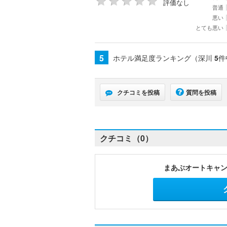
評価なし
普通
悪い
とても悪い
5
ホテル満足度ランキング（深川
5
件
クチコミを投稿
質問を投稿
クチコミ（0）
まあぶオートキャ