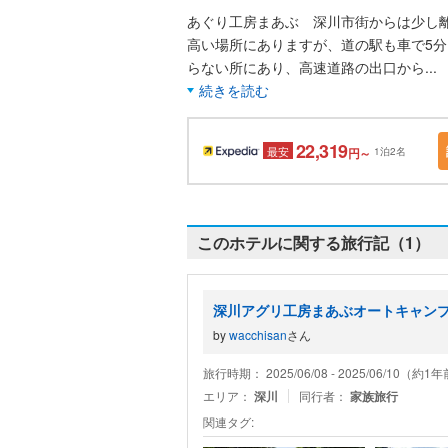
あぐり工房まあぶ 深川市街からは少し
高い場所にありますが、道の駅も車で5分
らない所にあり、高速道路の出口から
...
続きを読む
22,319
最安
円～
1泊2名
このホテルに関する旅行記（1）
深川アグリ工房まあぶオートキャン
by
wacchisan
さん
旅行時期： 2025/06/08 - 2025/06/10（約1
エリア：
深川
同行者：
家族旅行
関連タグ: