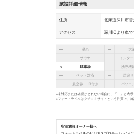
施設詳細情報
住所
北海道深川市音江
アクセス
深川ICより車
―
温泉
―
大
―
サウナ
―
インター
○
駐車場
―
洗浄機
―
ペット対応
―
送迎サ
―
航空券・JR付き
―
パソコ
※未対応または確認がとれない場合に、「―」と表示
※フォートラベルはクチコミサイトという性質上、
宿泊施設オーナー様へ
フォートラベルのビジネスプロモーションに