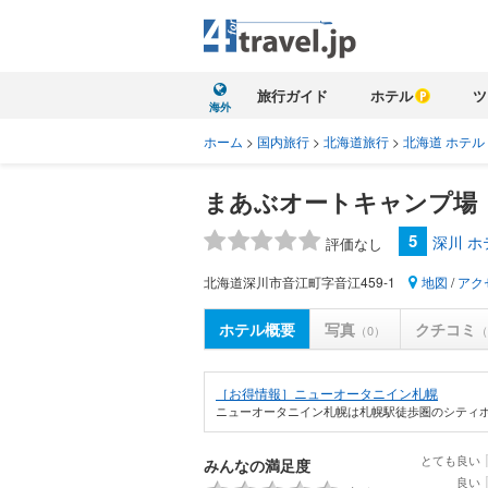
旅行ガイド
ホテル
ツ
海外
ホーム
>
国内旅行
>
北海道旅行
>
北海道 ホテル
まあぶオートキャンプ場
5
深川 
評価なし
北海道深川市音江町字音江459-1
地図
/
アク
ホテル概要
写真
クチコミ
（0）
（
［お得情報］ニューオータニイン札幌
ニューオータニイン札幌は札幌駅徒歩圏のシティホ
とても良い
みんなの満足度
良い