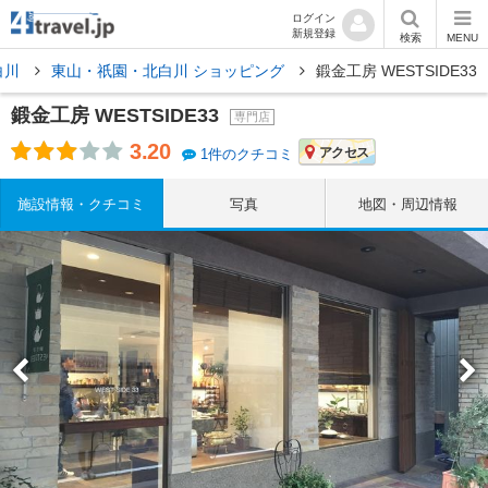
ログイン
新規登録
検索
MENU
白川
東山・祇園・北白川 ショッピング
鍛金工房 WESTSIDE33
鍛金工房 WESTSIDE33
専門店
3.20
アクセス
1件のクチコミ
施設情報・クチコミ
写真
地図・周辺情報