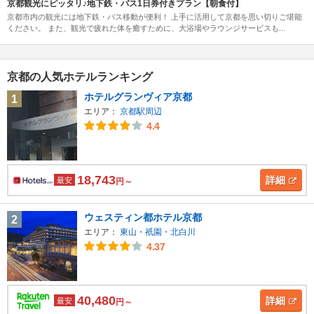
京都観光にピッタリ♪地下鉄・バス1日券付きプラン【朝食付】
京都市内の観光には地下鉄・バス移動が便利！ 上手に活用して京都を思い切りご堪能
ください。 また、観光で疲れた体を癒すために、大浴場やラウンジサービスも...
京都の人気ホテルランキング
ホテルグランヴィア京都
1
エリア：
京都駅周辺
4.4
18,743
詳細
最安
円～
ウェスティン都ホテル京都
2
エリア：
東山・祇園・北白川
4.37
40,480
詳細
最安
円～