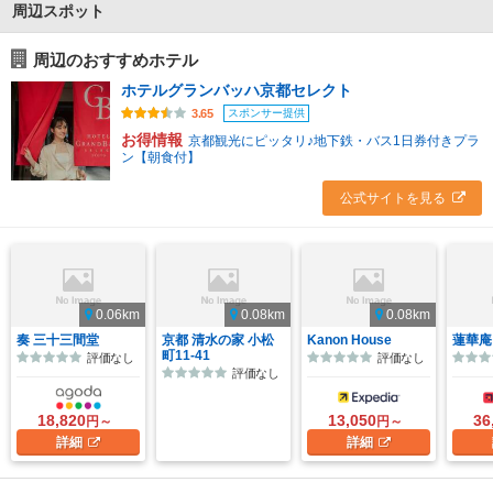
周辺スポット
周辺のおすすめホテル
ホテルグランバッハ京都セレクト
スポンサー提供
3.65
お得情報
京都観光にピッタリ♪地下鉄・バス1日券付きプラ
ン【朝食付】
公式サイトを見る
0.06km
0.08km
0.08km
奏 三十三間堂
京都 清水の家 小松
Kanon House
蓮華庵
町11-41
評価なし
評価なし
評価なし
18,820
13,050
36
円～
円～
詳細
詳細