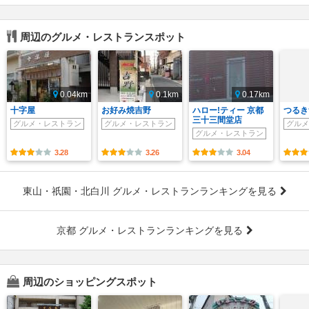
周辺のグルメ・レストランスポット
0.04km
0.1km
0.17km
十字屋
お好み焼吉野
ハロー!ティー 京都
つるき
三十三間堂店
グルメ・レストラン
グルメ・レストラン
グルメ
グルメ・レストラン
3.28
3.26
3.04
東山・祇園・北白川 グルメ・レストランランキングを見る
京都 グルメ・レストランランキングを見る
周辺のショッピングスポット