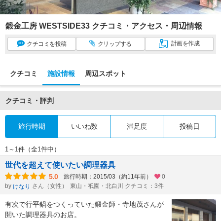
鍛金工房 WESTSIDE33 クチコミ・アクセス・周辺情報
計画
を作成
クチコミ
を投稿
クリップ
する
クチコミ
施設情報
周辺スポット
クチコミ・評判
旅行時期
いいね数
満足度
投稿日
1～1件（全1件中）
世代を超えて使いたい調理器具
5.0
旅行時期：2015/03（約11年前）
0
by
さん（女性）
東山・祇園・北白川 クチコミ：3件
けなり
有次で行平鍋をつくっていた鍛金師・寺地茂さんが
開いた調理器具のお店。