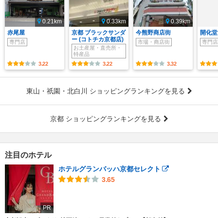
0.21km
0.33km
0.39km
赤尾屋
京都 ブラックサンダ
今熊野商店街
開化堂
ー (コトチカ京都店)
専門店
市場・商店街
専門店
お土産屋・直売所・
特産品
3.22
3.22
3.32
東山・祇園・北白川 ショッピングランキングを見る
京都 ショッピングランキングを見る
注目のホテル
ホテルグランバッハ京都セレクト
3.65
PR