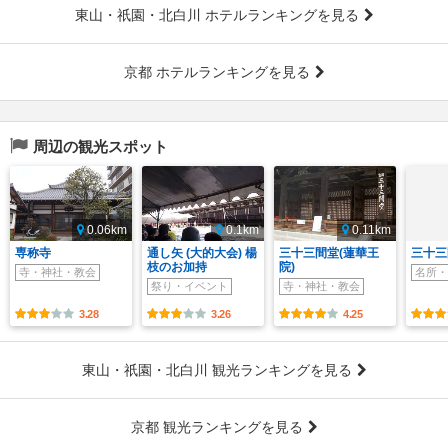
東山・祇園・北白川 ホテルランキングを見る
京都 ホテルランキングを見る
周辺の観光スポット
0.06km
0.1km
0.11km
専称寺
通し矢 (大的大会) 楊
三十三間堂(蓮華王
三十三
枝のお加持
院)
寺・神社・教会
名所・
祭り・イベント
寺・神社・教会
3.28
3.26
4.25
東山・祇園・北白川 観光ランキングを見る
京都 観光ランキングを見る