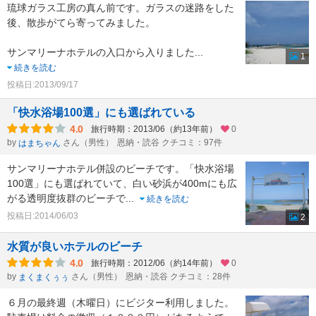
琉球ガラス工房の真ん前です。ガラスの迷路をした
後、散歩がてら寄ってみました。
サンマリーナホテルの入口から入りました
...
1
続きを読む
投稿日:2013/09/17
「快水浴場100選」にも選ばれている
4.0
旅行時期：2013/06（約13年前）
0
by
さん（男性）
恩納・読谷 クチコミ：97件
はまちゃん
サンマリーナホテル併設のビーチです。「快水浴場
100選」にも選ばれていて、白い砂浜が400mにも広
がる透明度抜群のビーチで
...
続きを読む
投稿日:2014/06/03
2
水質が良いホテルのビーチ
4.0
旅行時期：2012/06（約14年前）
0
by
さん（男性）
恩納・読谷 クチコミ：28件
まくまくぅぅ
６月の最終週（木曜日）にビジター利用しました。