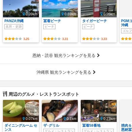
0.09km
0.69km
0.95km
PANZA沖縄
冨着ビーチ
タイガービーチ
PGM
沖縄
名所・史跡
ビーチ
ビーチ
ゴルフ
3.25
3.31
3.33
恩納・読谷 観光ランキングを見る
沖縄県 観光ランキングを見る
周辺のグルメ・レストランスポット
0.07km
0.1km
0.23km
ダイニングルーム セ
ザ･グリル
冨着58番地
焼肉＆
ンス
恩納冨
グルメ・レストラン
グルメ・レストラン