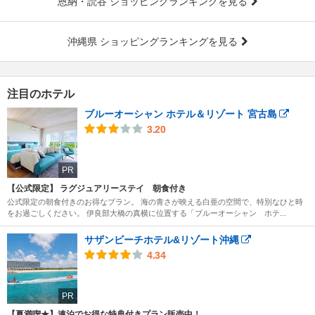
恩納・読谷 ショッピングランキングを見る
沖縄県 ショッピングランキングを見る
注目のホテル
ブルーオーシャン ホテル＆リゾート 宮古島
3.20
PR
【公式限定】 ラグジュアリーステイ 朝食付き
公式限定の朝食付きのお得なプラン。 海の青さが映える白亜の空間で、特別なひと時
をお過ごしください。 伊良部大橋の真横に位置する「ブルーオーシャン ホテ...
サザンビーチホテル&リゾート沖縄
4.34
PR
【夏満喫★】連泊でお得な特典付きプラン販売中！