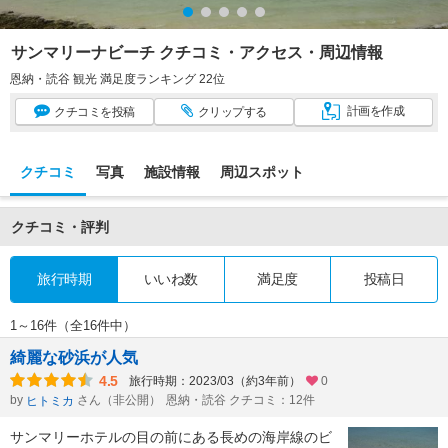
サンマリーナビーチ クチコミ・アクセス・周辺情報
恩納・読谷 観光 満足度ランキング 22位
計画
を作成
クチコミ
を投稿
クリップ
する
クチコミ
写真
施設情報
周辺スポット
クチコミ・評判
旅行時期
いいね数
満足度
投稿日
1～16件（全16件中）
綺麗な砂浜が人気
4.5
旅行時期：2023/03（約3年前）
0
by
さん（非公開）
恩納・読谷 クチコミ：12件
ヒトミカ
サンマリーホテルの目の前にある長めの海岸線のビ