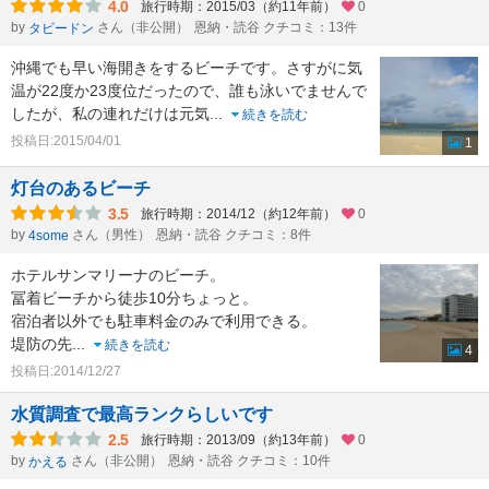
4.0
旅行時期：2015/03（約11年前）
0
by
さん（非公開）
恩納・読谷 クチコミ：13件
タビードン
沖縄でも早い海開きをするビーチです。さすがに気
温が22度か23度位だったので、誰も泳いでませんで
したが、私の連れだけは元気
...
続きを読む
投稿日:2015/04/01
1
灯台のあるビーチ
3.5
旅行時期：2014/12（約12年前）
0
by
さん（男性）
恩納・読谷 クチコミ：8件
4some
ホテルサンマリーナのビーチ。
冨着ビーチから徒歩10分ちょっと。
宿泊者以外でも駐車料金のみで利用できる。
堤防の先
...
続きを読む
4
投稿日:2014/12/27
水質調査で最高ランクらしいです
2.5
旅行時期：2013/09（約13年前）
0
by
さん（非公開）
恩納・読谷 クチコミ：10件
かえる