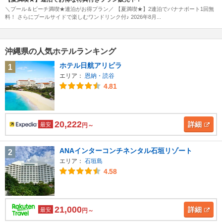
＼プール＆ビーチ満喫★連泊がお得プラン／ 【夏満喫★】2連泊でバナナボート1回無
料！ さらにプールサイドで楽しむワンドリンク付♪ 2026年8月...
沖縄県の人気ホテルランキング
ホテル日航アリビラ
1
エリア：
恩納・読谷
4.81
20,222
詳細
最安
円～
ANAインターコンチネンタル石垣リゾート
2
エリア：
石垣島
4.58
21,000
詳細
最安
円～