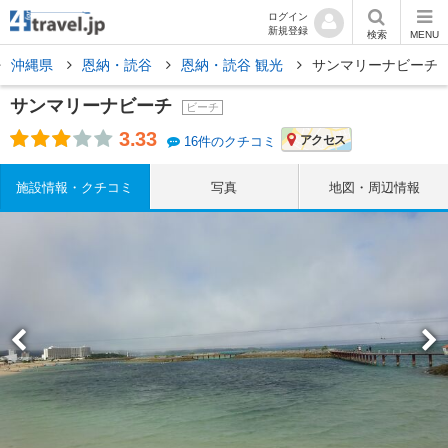
ログイン
新規登録
検索
MENU
沖縄県
恩納・読谷
恩納・読谷 観光
サンマリーナビーチ
サンマリーナビーチ
ビーチ
3.33
アクセス
16件のクチコミ
施設情報・クチコミ
写真
地図・周辺情報