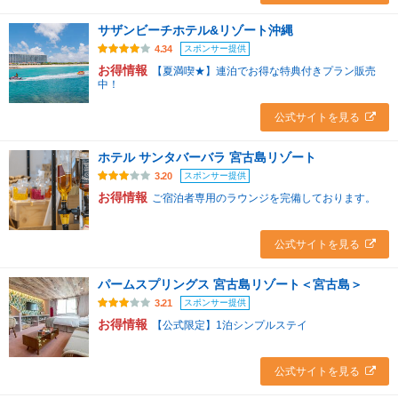
サザンビーチホテル&リゾート沖縄
スポンサー提供
4.34
お得情報
【夏満喫★】連泊でお得な特典付きプラン販売
中！
公式サイトを見る
ホテル サンタバーバラ 宮古島リゾート
スポンサー提供
3.20
お得情報
ご宿泊者専用のラウンジを完備しております。
公式サイトを見る
パームスプリングス 宮古島リゾート＜宮古島＞
スポンサー提供
3.21
お得情報
【公式限定】1泊シンプルステイ
公式サイトを見る