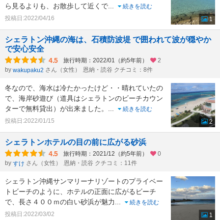
ら見るよりも、お散歩して近くで
...
続きを読む
投稿日:2022/04/16
1
シェラトン沖縄の海は、石積防波堤 で囲われて波が穏やか
で安心安全
4.5
旅行時期：2022/01（約5年前）
2
by
さん（女性）
恩納・読谷 クチコミ：8件
wakupaku2
冬なので、海水は冷たかったけど・・晴れていたの
で、海岸砂遊び（道具はシェラトンのビーチカウン
ターで無料貸出）が出来ました。
...
続きを読む
投稿日:2022/01/15
2
シェラトンホテルの目の前に広がる砂浜
4.5
旅行時期：2021/12（約5年前）
0
by
さん（女性）
恩納・読谷 クチコミ：11件
すけ
シェラトン沖縄サンマリーナリゾートのプライベー
トビーチのように、ホテルの正面に広がるビーチ
で、長さ４００ｍの白い砂浜が魅力
...
続きを読む
投稿日:2022/03/02
1