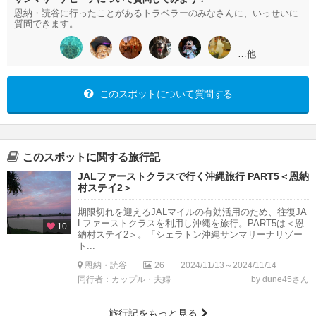
恩納・読谷に行ったことがあるトラベラーのみなさんに、いっせいに
質問できます。
…他
このスポットについて質問する
このスポットに関する旅行記
JALファーストクラスで行く沖縄旅行 PART5＜恩納
村ステイ2＞
期限切れを迎えるJALマイルの有効活用のため、往復JA
Lファーストクラスを利用し沖縄を旅行。PART5は＜恩
10
納村ステイ2＞。「シェラトン沖縄サンマリーナリゾー
ト...
恩納・読谷
26
2024/11/13～2024/11/14
同行者：カップル・夫婦
by dune45さん
旅行記をもっと見る