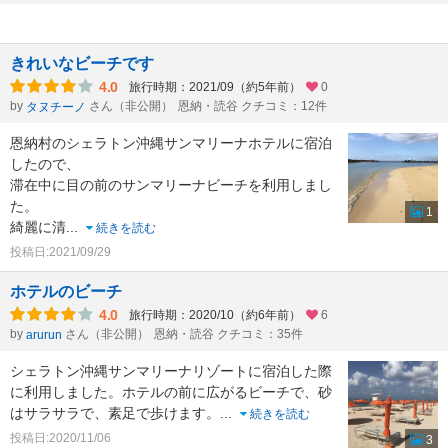
きれいなビーチです
4.0
旅行時期：2021/09（約5年前）
0
by
さん（非公開）
恩納・読谷 クチコミ：12件
タヌチーノ
恩納村のシェラトン沖縄サンマリーナホテルに宿泊
したので、
滞在中に目の前のサンマリーナビーチを利用しまし
た。
1
綺麗に清
...
続きを読む
投稿日:2021/09/29
ホテルのビーチ
4.0
旅行時期：2020/10（約6年前）
6
by
さん（非公開）
恩納・読谷 クチコミ：35件
arurun
シェラトン沖縄サンマリーナリゾートに宿泊した際
に利用しました。ホテルの前に広がるビーチで、砂
はサラサラで、素足で歩けます。
...
続きを読む
投稿日:2020/11/06
3