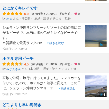
とにかくキレイです
5.0
旅行時期：2020/01（約7年前）
0
by
さん（非公開）
恩納・読谷 クチコミ：31件
ホヌ
シェラトン沖縄サンマリーナリゾートの目の前に広
がるビーチで、本当に海の色がキレイなビーチで
す。
水質調査で最高ランクのA
...
続きを読む
3
投稿日:2021/09/23
ホテル専用ビーチ
4.5
旅行時期：2018/06（約8年前）
0
by
さん（非公開）
恩納・読谷 クチコミ：4件
みかんさん
家族で沖縄に旅行に行って来ました。レンタカーを
借りていたので、ホテルは１泊事に変えて、この日
は、シェラトン沖縄サンマリーナ
...
続きを読む
投稿日:2020/07/22
1
どこよりも早い海開き