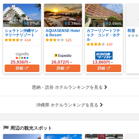
0.07km
0.34km
0.48km
シェラトン沖縄サン
AQUASENSE Hotel
カフーリゾートフチ
民宿 
マリーナリゾート
& Resort
ャク コンド・ホテ
ル
4.14
3.21
4.37
25,936
26,072
13,860
円～
円～
円～
詳細
詳細
詳細
恩納・読谷 ホテルランキングを見る
沖縄県 ホテルランキングを見る
周辺の観光スポット