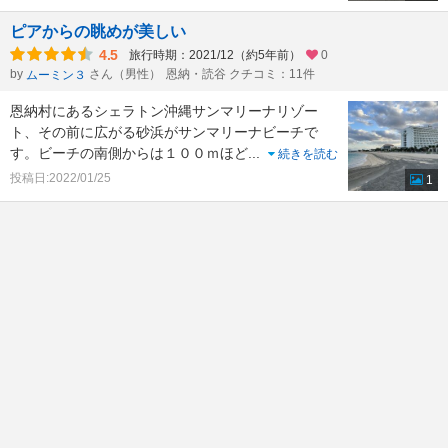
ピアからの眺めが美しい
4.5
旅行時期：2021/12（約5年前）
0
by
さん（男性）
恩納・読谷 クチコミ：11件
ムーミン３
恩納村にあるシェラトン沖縄サンマリーナリゾー
ト、その前に広がる砂浜がサンマリーナビーチで
す。ビーチの南側からは１００ｍほど
...
続きを読む
投稿日:2022/01/25
1