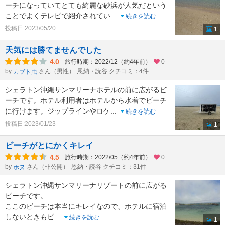
ーチになっていてとても綺麗な砂浜が人気だという
ことでよくテレビで紹介されてい
...
続きを読む
投稿日:2023/05/20
1
天気には勝てませんでした
4.0
旅行時期：2022/12（約4年前）
0
by
さん（男性）
恩納・読谷 クチコミ：4件
カブト虫
シェラトン沖縄サンマリーナホテルの前に広がるビ
ーチです。ホテル利用者はホテルから水着でビーチ
に行けます。ジップラインやロケ
...
続きを読む
投稿日:2023/01/23
1
ビーチがとにかくキレイ
4.5
旅行時期：2022/05（約4年前）
0
by
さん（非公開）
恩納・読谷 クチコミ：31件
ホヌ
シェラトン沖縄サンマリーナリゾートの前に広がる
ビーチです。
ここのビーチは本当にキレイなので、ホテルに宿泊
しないときもビ
...
続きを読む
1