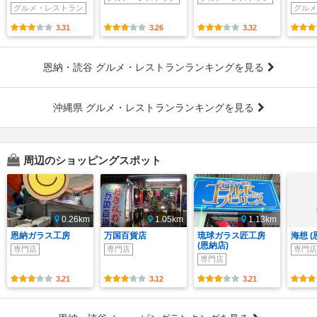
グルメ・レストラン
グルメ
3.31
3.26
3.32
恩納・読谷 グルメ・レストランランキングを見る
沖縄県 グルメ・レストランランキングを見る
周辺のショッピングスポット
0.26km
1.05km
1.13km
恩納ガラス工房
万国百貨店
琉球ガラス匠工房
海想 (
(恩納店)
専門店
専門店
専門店
専門店
3.21
3.12
3.21