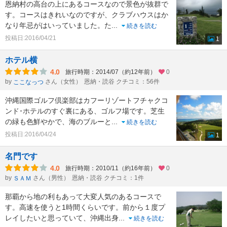
恩納村の高台の上にあるコースなので景色が抜群で
す。コースはきれいなのですが、クラブハウスはか
なり年忌がはいっていました。た
...
続きを読む
投稿日:2016/04/21
1
ホテル横
4.0
旅行時期：2014/07（約12年前）
0
by
さん（女性）
恩納・読谷 クチコミ：56件
ここなっつ
沖縄国際ゴルフ倶楽部はカフーリゾートフチャクコ
ンド･ホテルのすぐ裏にある、ゴルフ場です。芝生
の緑も色鮮やかで、海のブルーと
...
続きを読む
投稿日:2016/04/24
1
名門です
4.0
旅行時期：2010/11（約16年前）
0
by
さん（男性）
恩納・読谷 クチコミ：1件
ＳＡＭ
那覇から地の利もあって大変人気のあるコースで
す。高速を使うと1時間くらいです。前から１度プ
レイしたいと思っていて、沖縄出身
...
続きを読む