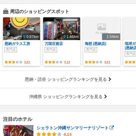
周辺のショッピングスポット
0.87km
1.46km
1.54km
恩納ガラス工房
万国百貨店
海想 (恩納店)
琉球ガ
(恩納店
専門店
専門店
専門店
専門店
3.21
3.12
3.21
恩納・読谷 ショッピングランキングを見る
沖縄県 ショッピングランキングを見る
注目のホテル
シェラトン沖縄サンマリーナリゾート
4.14