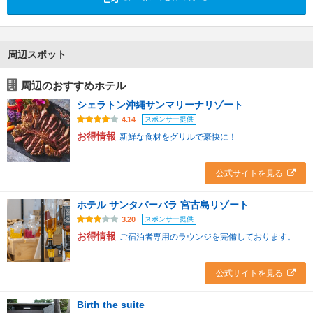
周辺スポット
周辺のおすすめホテル
シェラトン沖縄サンマリーナリゾート
スポンサー提供
4.14
お得情報
新鮮な食材をグリルで豪快に！
公式サイトを見る
ホテル サンタバーバラ 宮古島リゾート
スポンサー提供
3.20
お得情報
ご宿泊者専用のラウンジを完備しております。
公式サイトを見る
Birth the suite