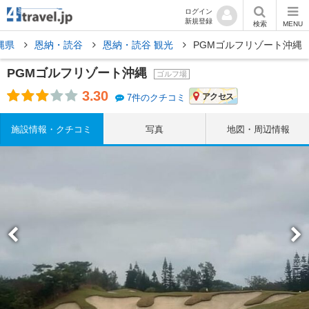
ログイン
新規登録
検索
MENU
縄県
恩納・読谷
恩納・読谷 観光
PGMゴルフリゾート沖縄
PGMゴルフリゾート沖縄
ゴルフ場
3.30
アクセス
7件のクチコミ
施設情報・クチコミ
写真
地図・周辺情報