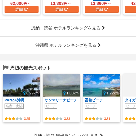
62,000
13,303
13,860
42
円～
円～
円～
詳細
詳細
詳細
恩納・読谷 ホテルランキングを見る
沖縄県 ホテルランキングを見る
周辺の観光スポット
0.99km
1.08km
1.22km
PANZA沖縄
サンマリーナビーチ
冨着ビーチ
タイガ
名所・史跡
ビーチ
ビーチ
ビーチ
3.25
3.33
3.31
恩納・読谷 観光ランキングを見る