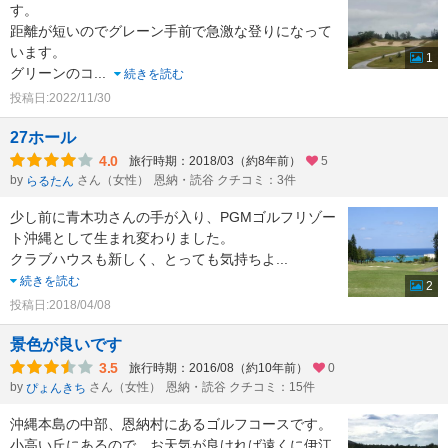
す。
距離が短いのでグレーン手前で急激な登りになって
います。
1
グリーンのコ
...
続きを読む
投稿日:2022/11/30
27ホール
4.0
旅行時期：2018/03（約8年前）
5
by
さん（女性）
恩納・読谷 クチコミ：3件
らるたん
少し前に青木功さんの手が入り、PGMゴルフリゾー
ト沖縄として生まれ変わりました。
クラブハウスも新しく、とっても気持ちよ
...
続きを読む
2
投稿日:2018/04/08
景色が良いです
3.5
旅行時期：2016/08（約10年前）
0
by
さん（女性）
恩納・読谷 クチコミ：15件
ぴょんきち
沖縄本島の中部、恩納村にあるゴルフコースです。
小高い丘にあるので、お天気が良ければ遠くに伊江