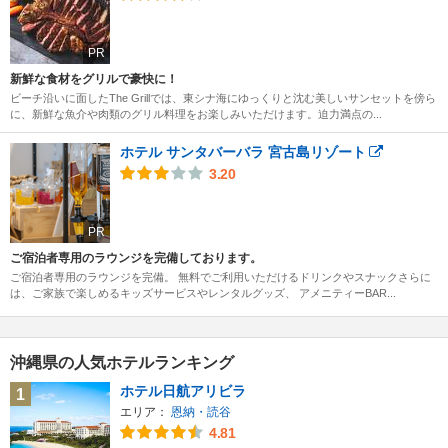
PR
新鮮な食材をグリルで豪快に！
ビーチ沿いに面したThe Grillでは、東シナ海にゆっくりと沈む美しいサンセットを傍ら
に、新鮮な魚介や肉類のグリル料理をお楽しみいただけます。迫力満点の...
ホテル サンタバーバラ 宮古島リゾート
3.20
PR
ご宿泊者専用のラウンジを完備しております。
ご宿泊者専用のラウンジを完備。 無料でご利用いただけるドリンクやスナックさらに
は、ご家族で楽しめるキッズサービスやレンタルグッズ、 アメニティーBAR...
沖縄県の人気ホテルランキング
ホテル日航アリビラ
1
エリア：
恩納・読谷
4.81