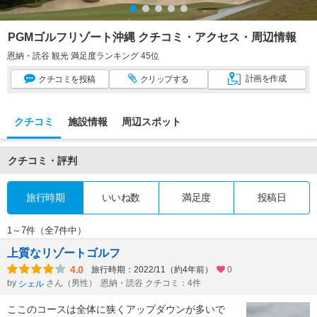
PGMゴルフリゾート沖縄 クチコミ・アクセス・周辺情報
恩納・読谷 観光 満足度ランキング 45位
計画
を作成
クチコミ
を投稿
クリップ
する
クチコミ
施設情報
周辺スポット
クチコミ・評判
旅行時期
いいね数
満足度
投稿日
1～7件（全7件中）
上質なリゾートゴルフ
4.0
旅行時期：2022/11（約4年前）
0
by
さん（男性）
恩納・読谷 クチコミ：4件
シェル
ここのコースは全体に狭くアップダウンが多いで