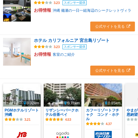
スポンサー提供
3.23
お得情報
沖縄 備瀬の一日一組海辺のシークレットヴィラ
公式サイトを見る
ホテル カリフォルニア 宮古島リゾート
スポンサー提供
3.23
お得情報
客室のご紹介
公式サイトを見る
0.32km
0.78km
0.85km
PGMホテルリゾート
リザンシーパークホ
カフーリゾートフチ
やまが
沖縄
テル谷茶ベイ
ャク コンド・ホテ
恩納望
ル
3.21
4.53
4.37