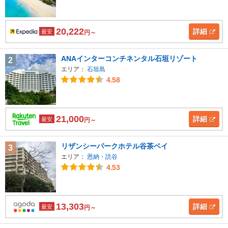
20,222
詳細
最安
円～
ANAインターコンチネンタル石垣リゾート
2
エリア：
石垣島
4.58
21,000
詳細
最安
円～
リザンシーパークホテル谷茶ベイ
3
エリア：
恩納・読谷
4.53
13,303
詳細
最安
円～