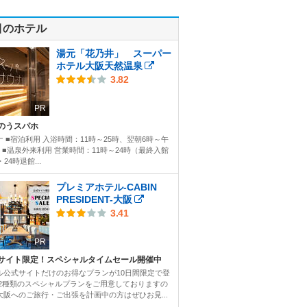
目のホテル
湯元「花乃井」 スーパー
ホテル大阪天然温泉
3.82
PR
のうスパホ
ナ ■宿泊利用 入浴時間：11時～25時、翌朝6時～午
時 ■温泉外来利用 営業時間：11時～24時（最終入館
・24時退館...
プレミアホテル-CABIN
PRESIDENT-大阪
3.41
PR
サイト限定！スペシャルタイムセール開催中
ル公式サイトだけのお得なプランが10日間限定で登
 2種類のスペシャルプランをご用意しておりますの
大阪へのご旅行・ご出張を計画中の方はぜひお見...