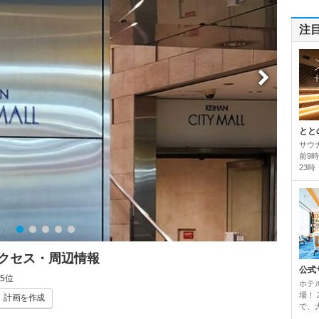
注
とと
サウ
前9
23時
アクセス・周辺情報
公式
5位
ホテ
場！
計画
を作成
で、