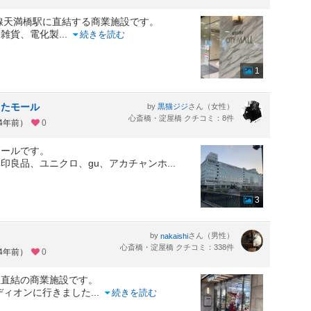
線天満橋駅に直結する商業施設です。
、雑貨、電化製
...
続きを読む
1
ったモール
by
さん（女性）
黒猫ジジ
心斎橋・淀屋橋 クチコミ：8件
約4年前）
0
モールです。
印良品、ユニクロ、gu、アカチャンホ
...
3
by
さん（男性）
nakaishi
心斎橋・淀屋橋 クチコミ：338件
約4年前）
0
駅直結の商業施設です。
エディオンに行きました
...
続きを読む