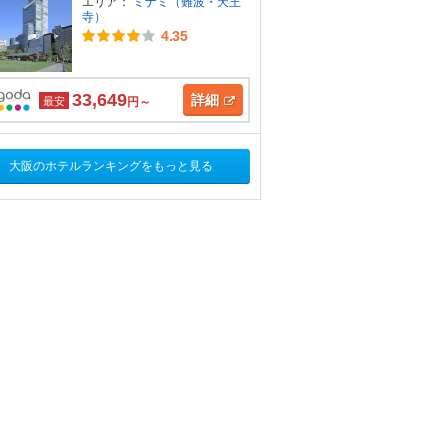
エリア：
ミナミ（難波・天王
寺）
4.35
33,649
詳細
最安
円～
大阪のホテルランキングをもっと見る