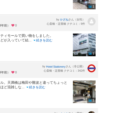
1
by
さん（女性）
かざね
心斎橋・淀屋橋 クチコミ：9件
約4年前）
0
シティモールで買い物をしました。
などが入っていて結
...
続きを読む
1
by
さん（非公開）
Hotel Stationery
心斎橋・淀屋橋 クチコミ：342件
約4年前）
0
ール。天満橋は梅田や難波と違ってちょっと
さほど混雑しな
...
続きを読む
1