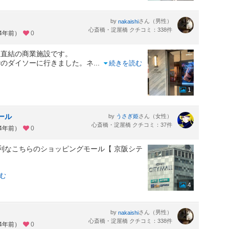
by
さん（男性）
nakaishi
心斎橋・淀屋橋 クチコミ：338件
約4年前）
0
駅直結の商業施設です。
階のダイソーに行きました。ネ
...
続きを読む
1
ール
by
さん（女性）
うさぎ姫
心斎橋・淀屋橋 クチコミ：37件
約4年前）
0
便利なこちらのショッピングモール【 京阪シテ
む
4
by
さん（男性）
nakaishi
心斎橋・淀屋橋 クチコミ：338件
約4年前）
0