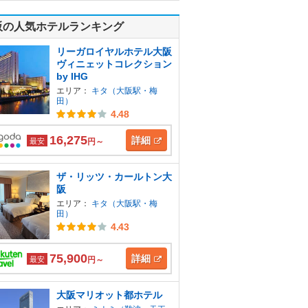
阪の人気ホテルランキング
リーガロイヤルホテル大阪
ヴィニェットコレクション
by IHG
エリア：
キタ（大阪駅・梅
田）
4.48
16,275
詳細
最安
円～
ザ・リッツ・カールトン大
阪
エリア：
キタ（大阪駅・梅
田）
4.43
75,900
詳細
最安
円～
大阪マリオット都ホテル