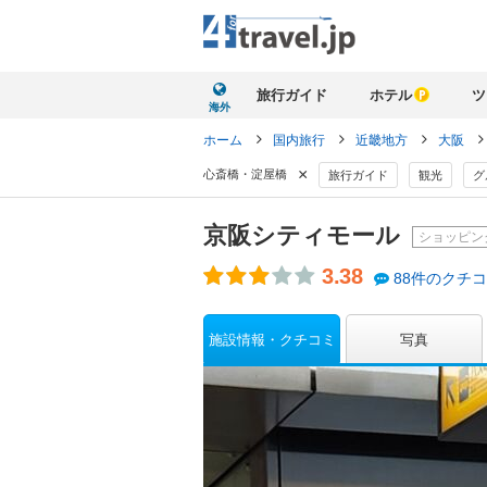
旅行ガイド
ホテル
ツ
海外
ホーム
国内旅行
近畿地方
大阪
×
心斎橋・淀屋橋
旅行ガイド
観光
グ
京阪シティモール
ショッピン
3.38
88件のクチ
施設情報・クチコミ
写真