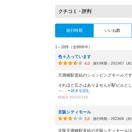
クチコミ・評判
旅行時期
いいね数
1～20件（全88件中）
色々入っています
4.0
旅行時期：2023/07（
天満橋駅直結のショッピングモールで
それほど広さはありませんが駅ビルと
～
...
続きを読む
投稿日:2023/10/18
京阪シティモール
3.0
旅行時期：2023/06（
京阪天満橋駅直結の京阪シティモール