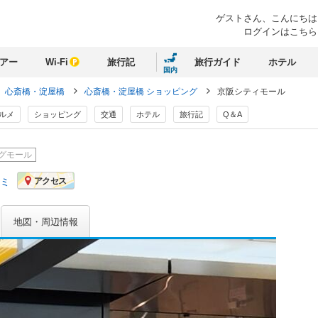
ゲストさん、
こんにちは
ログインはこちら
アー
Wi-Fi
旅行記
旅行ガイド
ホテル
国内
心斎橋・淀屋橋
心斎橋・淀屋橋 ショッピング
京阪シティモール
ルメ
ショッピング
交通
ホテル
旅行記
Q＆A
グモール
コミ
アクセス
地図・周辺情報