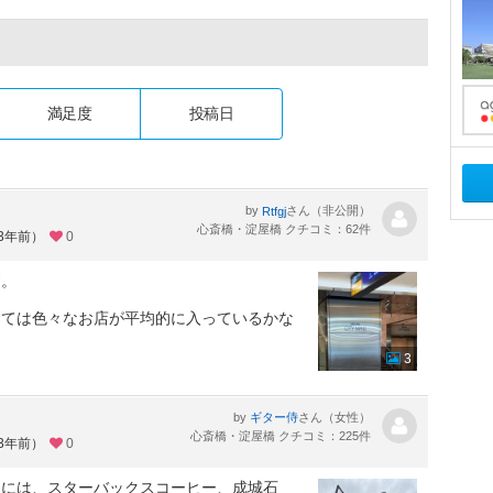
満足度
投稿日
by
さん（非公開）
Rtfgj
心斎橋・淀屋橋 クチコミ：62件
約3年前）
0
す。
しては色々なお店が平均的に入っているかな
3
by
さん（女性）
ギター侍
心斎橋・淀屋橋 クチコミ：225件
約3年前）
0
はには、スターバックスコーヒー、成城石