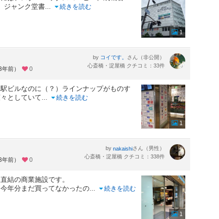
、ジャンク堂書
...
続きを読む
1
by
さん（非公開）
コイです。
心斎橋・淀屋橋 クチコミ：33件
約3年前）
0
。駅ビルなのに（？）ラインナップがものす
広々としていて
...
続きを読む
1
by
さん（男性）
nakaishi
心斎橋・淀屋橋 クチコミ：338件
約3年前）
0
駅直結の商業施設です。
、今年分まだ買ってなかったの
...
続きを読む
1