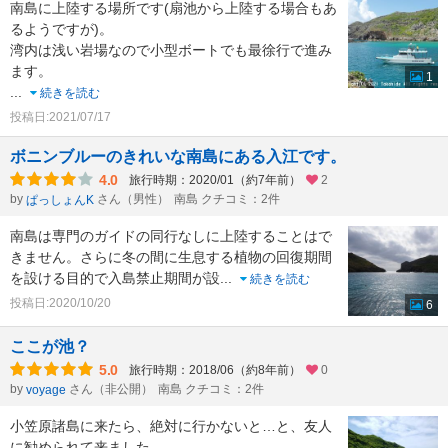
南島に上陸する場所です(扇池から上陸する場合もあ
るようですが)。
湾内は浅い岩場なので小型ボートでも最徐行で進み
ます。
1
...
続きを読む
投稿日:2021/07/17
ボニンブルーのきれいな南島にある入江です。
4.0
旅行時期：2020/01（約7年前）
2
by
さん（男性）
南島 クチコミ：2件
ぱっしょんK
南島は専門のガイドの同行なしに上陸することはで
きません。さらに冬の間に生息する植物の回復期間
を設ける目的で入島禁止期間が設
...
続きを読む
投稿日:2020/10/20
6
ここが池？
5.0
旅行時期：2018/06（約8年前）
0
by
さん（非公開）
南島 クチコミ：2件
voyage
小笠原諸島に来たら、絶対に行かないと…と、友人
に勧められて来ました。