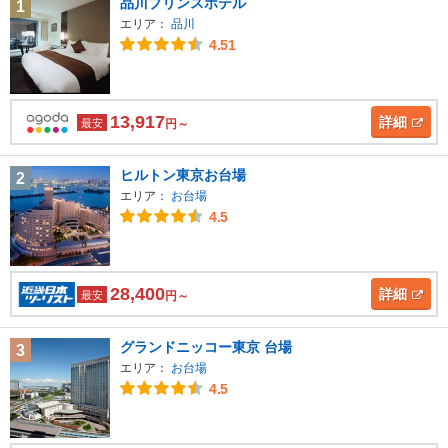
品川プリンスホテル
1
エリア：
品川
4.51
13,917
詳細
最安
円～
ヒルトン東京お台場
2
エリア：
お台場
4.5
28,400
詳細
最安
円～
グランドニッコー東京 台場
3
エリア：
お台場
4.5