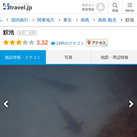
ログイン
新規登録
検索
MENU
ム
国内旅行
関東地方
東京
南島
南島 観光
鮫池
鮫池
名所・史跡
3.32
アクセス
14件のクチコミ
施設情報・クチコミ
写真
地図・周辺情報