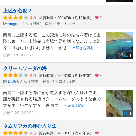
上陸が心配？
4.0
旅行時期：2014/08（約12年前）
0
by
さん（男性）
南島 クチコミ：2件
magure
南島に上陸する際、この鮫池に船の先端を着けて上
陸しました。上陸先は岩場で足を切らないように気
をつけなければいけません。船は
...
続きを読む
投稿日:2014/08/24
1
クリームソーダの海
3.0
旅行時期：2013/08（約13年前）
3
by
さん（男性）
南島 クチコミ：2件
琉球熱
南島に上陸する際に船が進入する深い入り江です。
船が係留される場所はクリームソーダのような色で
大変美しいのですが、透明度
...
続きを読む
投稿日:2013/08/08
1
ネムリブカの棲む入り江
4.5
旅行時期：2000/07（約26年前）
3