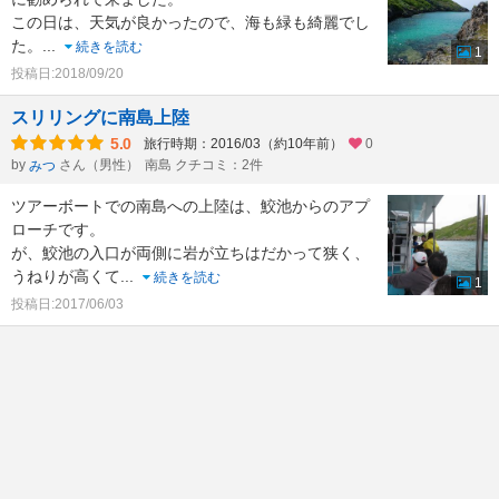
この日は、天気が良かったので、海も緑も綺麗でし
た。
...
続きを読む
1
投稿日:2018/09/20
スリリングに南島上陸
5.0
旅行時期：2016/03（約10年前）
0
by
さん（男性）
南島 クチコミ：2件
みつ
ツアーボートでの南島への上陸は、鮫池からのアプ
ローチです。
が、鮫池の入口が両側に岩が立ちはだかって狭く、
うねりが高くて
...
続きを読む
1
投稿日:2017/06/03