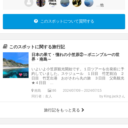
…他
このスポットについて質問する
このスポットに関する旅行記
日本の果て・憧れの小笠原②～ボニンブルーの世
界・南島～
いよいよ小笠原観光開始です。１日ツアーを出発前に予
約していました。スケジュール １日目 竹芝前泊 ２
10
日目 竹芝出港 おがさわら丸の旅 ３日目 父島観光
★４日目 ...
南島
86
2024/07/09～2024/07/15
同行者：友人
by King.jackさん
旅行記をもっと見る