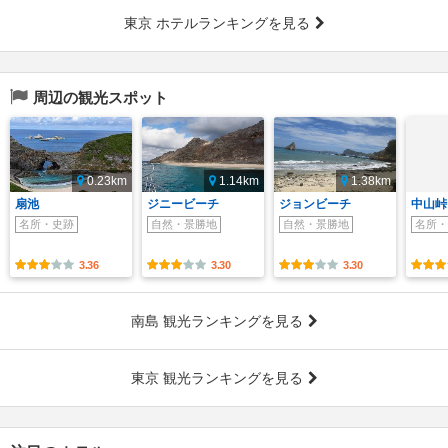
東京 ホテルランキングを見る
周辺の観光スポット
0.23km
1.14km
1.38km
扇池
ジニービーチ
ジョンビーチ
中山峠
名所・史跡
自然・景勝地
自然・景勝地
名所・
3.36
3.30
3.30
南島 観光ランキングを見る
東京 観光ランキングを見る