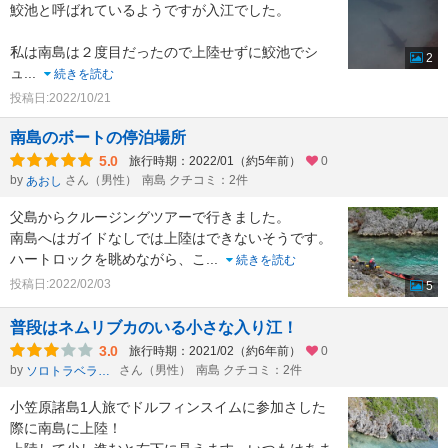
鮫池と呼ばれているようですが入江でした。
私は南島は２度目だったので上陸せずに鮫池でシ
2
ュ
...
続きを読む
投稿日:2022/10/21
南島のボートの停泊場所
5.0
旅行時期：2022/01（約5年前）
0
by
さん（男性）
南島 クチコミ：2件
あおし
父島からクルージングツアーで行きました。
南島へはガイドなしでは上陸はできないそうです。
ハートロックを眺めながら、こ
...
続きを読む
投稿日:2022/02/03
5
普段はネムリブカのいる小さな入り江！
3.0
旅行時期：2021/02（約6年前）
0
by
さん（男性）
南島 クチコミ：2件
ソロトラベラーたけし
小笠原諸島1人旅でドルフィンスイムに参加さした
際に南島に上陸！