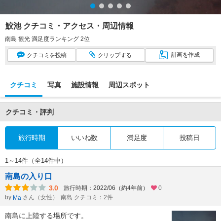
鮫池 クチコミ・アクセス・周辺情報
南島 観光 満足度ランキング 2位
計画
を作成
クチコミ
を投稿
クリップ
する
クチコミ
写真
施設情報
周辺スポット
クチコミ・評判
旅行時期
いいね数
満足度
投稿日
1～14件（全14件中）
南島の入り口
3.0
旅行時期：2022/06（約4年前）
0
by
さん（女性）
南島 クチコミ：2件
Ma
南島に上陸する場所です。