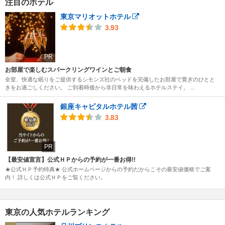
注目のホテル
東京マリオットホテル
3.93
PR
お部屋で楽しむスパークリングワインとご朝食
全室、快適な眠りをご提供するシモンズ社のベッドを完備したお部屋で寛ぎのひとと
きをお過ごしください。 ご到着時後から非日常を味わえるホテルステイ。 ...
銀座キャピタルホテル茜
3.83
PR
【最安値宣言】公式ＨＰからの予約が一番お得!!
★公式ＨＰ予約特典★ 公式ホームページからの予約だからこその最安値価格でご案
内！ 詳しくは公式ＨＰをご覧ください。
東京の人気ホテルランキング