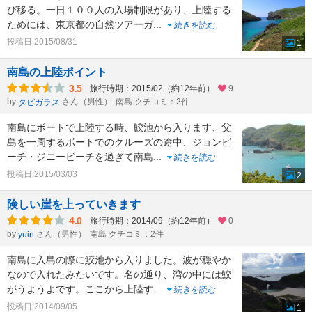
び移る。一日１００人の入場制限があり、上陸する
ためには、東京都の自然ツアーガ
...
続きを読む
投稿日:2015/08/31
1
南島の上陸ポイント
3.5
旅行時期：2015/02（約12年前）
9
by
さん（男性）
南島 クチコミ：2件
タビガラス
南島にボートで上陸する時、鮫池から入ります、父
島を一周するボートでのクルーズの途中、ジョンビ
ーチ・ジニービーチを過ぎて南島
...
続きを読む
投稿日:2015/03/03
2
険しい崖を上っていきます
4.0
旅行時期：2014/09（約12年前）
0
by
さん（男性）
南島 クチコミ：2件
yuin
南島に入島の際に鮫池から入りました。波が穏やか
なので入れたみたいです。名の通り、湾の中には鮫
がうようよです。ここから上陸す
...
続きを読む
投稿日:2014/09/05
1