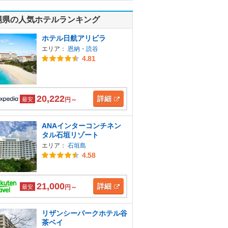
縄県の人気ホテルランキング
ホテル日航アリビラ
エリア：
恩納・読谷
4.81
20,222
詳細
最安
円～
ANAインターコンチネン
タル石垣リゾート
エリア：
石垣島
4.58
21,000
詳細
最安
円～
リザンシーパークホテル谷
茶ベイ