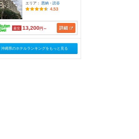
エリア：
恩納・読谷
4.53
13,200
詳細
最安
円～
沖縄県のホテルランキングをもっと見る