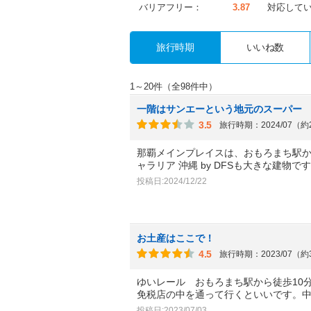
バリアフリー：
3.87
対応して
旅行時期
いいね数
1～20件（全98件中）
一階はサンエーという地元のスーパー
3.5
旅行時期：2024/07（
那覇メインプレイスは、おもろまち駅か
ャラリア 沖縄 by DFSも大きな建物で
投稿日:2024/12/22
お土産はここで！
4.5
旅行時期：2023/07（
ゆいレール おもろまち駅から徒歩10
免税店の中を通って行くといいです。
投稿日:2023/07/03