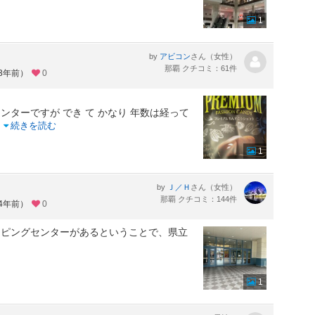
1
by
さん（女性）
アビコン
那覇 クチコミ：61件
約3年前）
0
ターですが でき て かなり 年数は経って
.
続きを読む
1
by
さん（女性）
Ｊ／Ｈ
那覇 クチコミ：144件
約4年前）
0
ッピングセンターがあるということで、県立
。
1