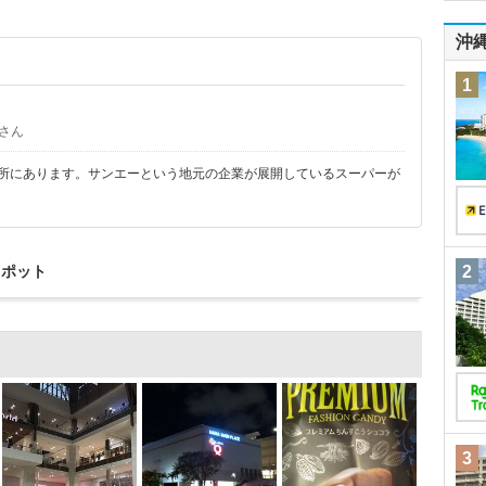
沖
1
さん
場所にあります。サンエーという地元の企業が展開しているスーパーが
スポット
2
3