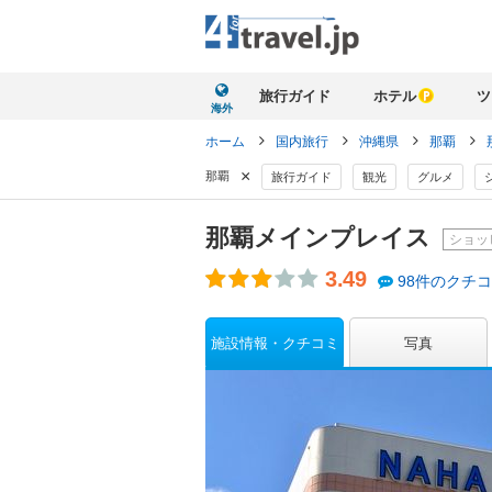
旅行ガイド
ホテル
ツ
海外
ホーム
国内旅行
沖縄県
那覇
×
那覇
旅行ガイド
観光
グルメ
那覇メインプレイス
ショッ
3.49
98件のクチ
施設情報・クチコミ
写真