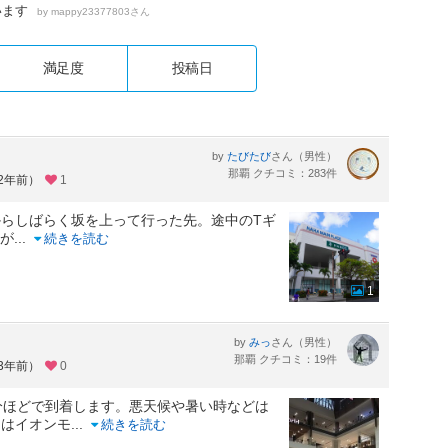
います
by
さん
mappy23377803
満足度
投稿日
by
さん（男性）
たびたび
那覇 クチコミ：283件
約2年前）
1
らしばらく坂を上って行った先。途中のTギ
すが
...
続きを読む
1
by
さん（男性）
みっ
那覇 クチコミ：19件
約3年前）
0
分ほどで到着します。悪天候や暑い時などは
中はイオンモ
...
続きを読む