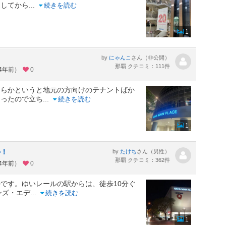
返してから
...
続きを読む
1
by
さん（非公開）
にゃんこ
那覇 クチコミ：111件
約4年前）
0
ちらかというと地元の方向けのテナントばか
あったので立ち
...
続きを読む
1
ル！
by
さん（男性）
たけち
那覇 クチコミ：362件
約4年前）
0
です。ゆいレールの駅からは、徒歩10分ぐ
ンズ・エデ
...
続きを読む
1