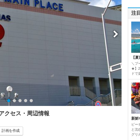
注
【夏
＼プ
★】
ドで楽
・アクセス・周辺情報
新鮮
ビーチ
と沈
計画
を作成
グリ