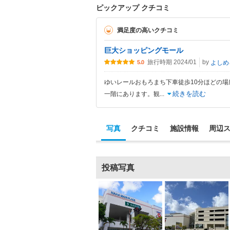
ピックアップ クチコミ
満足度の高いクチコミ
巨大ショッピングモール
旅行時期 2024/01
by
よしめ
5.0
ゆいレールおもろまち下車徒歩10分ほどの
続きを読む
一階にあります。観
...
写真
クチコミ
施設情報
周辺
投稿写真