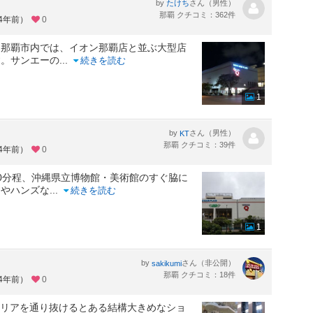
by
さん（男性）
たけち
那覇 クチコミ：362件
約4年前）
0
。那覇市内では、イオン那覇店と並ぶ大型店
す。サンエーの
...
続きを読む
1
by
さん（男性）
KT
那覇 クチコミ：39件
約4年前）
0
0分程、沖縄県立博物館・美術館のすぐ脇に
品やハンズな
...
続きを読む
1
by
さん（非公開）
sakikumi
那覇 クチコミ：18件
約4年前）
0
ギャリアを通り抜けるとある結構大きめなショ