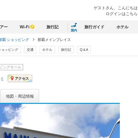
ゲストさん、
こんにちは
ログインはこちら
アー
Wi-Fi
旅行記
旅行ガイド
ホテル
国内
那覇 ショッピング
那覇メインプレイス
ショッピング
交通
ホテル
旅行記
Q＆A
ピングモール
コミ
アクセス
地図・周辺情報