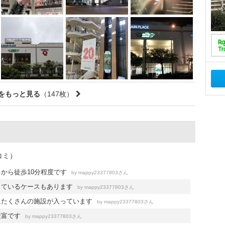
をもっと見る
（147枚）
コミ）
から徒歩10分程度です
by
さん
mappy23377803
っているケースもあります
by
さん
mappy23377803
にたくさんの施設が入っています
by
さん
mappy23377803
豊富です
by
さん
mappy23377803