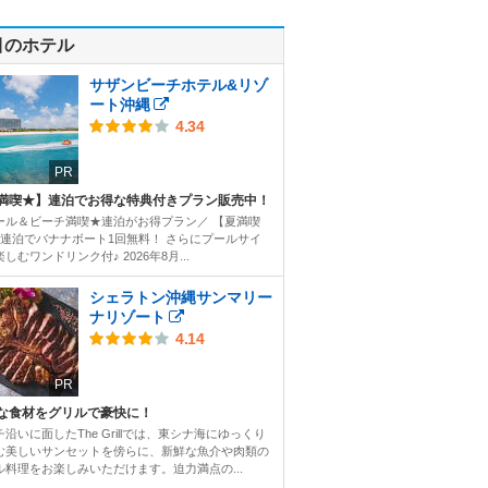
目のホテル
サザンビーチホテル&リゾ
ート沖縄
4.34
PR
満喫★】連泊でお得な特典付きプラン販売中！
ール＆ビーチ満喫★連泊がお得プラン／ 【夏満喫
2連泊でバナナボート1回無料！ さらにプールサイ
しむワンドリンク付♪ 2026年8月...
シェラトン沖縄サンマリー
ナリゾート
4.14
PR
な食材をグリルで豪快に！
沿いに面したThe Grillでは、東シナ海にゆっくり
む美しいサンセットを傍らに、新鮮な魚介や肉類の
ル料理をお楽しみいただけます。迫力満点の...