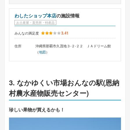
わしたショップ本店
の施設情報
お土産屋・直売所・特産品
3.41
みんなの満足度
住所
沖縄県那覇市久茂地３-２-２２ ＪＡドリーム館
（
地図
）
3. なかゆくい市場おんなの駅(恩納
村農水産物販売センター)
珍しい果物が買えるかも！