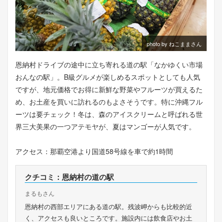
photo by ねこままさん
恩納村ドライブの途中に立ち寄れる道の駅「なかゆくい市場
おんなの駅」。B級グルメが楽しめるスポットとしても人気
ですが、地元価格でお得に新鮮な野菜やフルーツが買えるた
め、お土産を買いに訪れるのもよさそうです。特に沖縄フル
ーツは要チェック！冬は、森のアイスクリームと呼ばれる世
界三大美果の一つアテモヤが、夏はマンゴーが人気です。
アクセス：那覇空港より国道58号線を車で約1時間
クチコミ：恩納村の道の駅
まるもさん
恩納村の西部エリアにある道の駅。残波岬からも比較的近
く、アクセスも良いところです。施設内には飲食店やお土