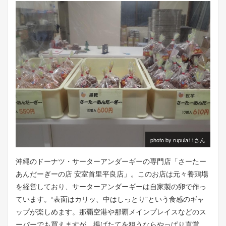
photo by rupula11さん
沖縄のドーナツ・サーターアンダーギーの専門店「さーたー
あんだーぎーの店 安室首里平良店」。このお店は元々養鶏場
を経営しており、サーターアンダーギーは自家製の卵で作っ
ています。“表面はカリッ、中はしっとり”という食感のギャ
ップが楽しめます。那覇空港や那覇メインプレイスなどのス
ーパーでも買えますが、揚げたてを狙うならやっぱり直営