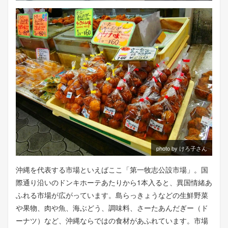
photo by けろ子さん
沖縄を代表する市場といえばここ「第一牧志公設市場」。国
際通り沿いのドンキホーテあたりから1本入ると、異国情緒あ
ふれる市場が広がっています。島らっきょうなどの生鮮野菜
や果物、肉や魚、海ぶどう、調味料、さーたあんだぎー（ド
ーナツ）など、沖縄ならではの食材があふれています。市場