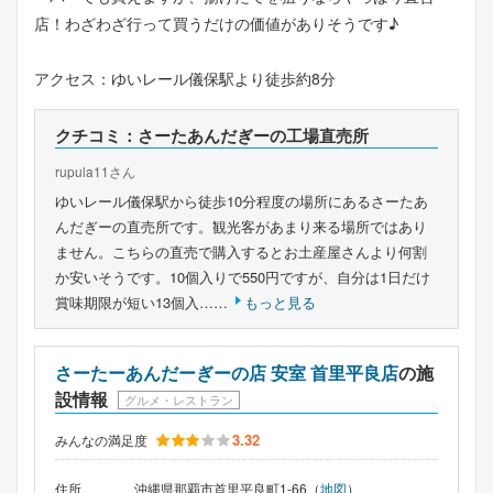
店！わざわざ行って買うだけの価値がありそうです♪
アクセス：ゆいレール儀保駅より徒歩約8分
クチコミ：さーたあんだぎーの工場直売所
rupula11さん
ゆいレール儀保駅から徒歩10分程度の場所にあるさーたあ
んだぎーの直売所です。観光客があまり来る場所ではあり
ません。こちらの直売で購入するとお土産屋さんより何割
か安いそうです。10個入りで550円ですが、自分は1日だけ
賞味期限が短い13個入……
もっと見る
さーたーあんだーぎーの店 安室 首里平良店
の施
設情報
グルメ・レストラン
3.32
みんなの満足度
住所
沖縄県那覇市首里平良町1-66（
地図
）