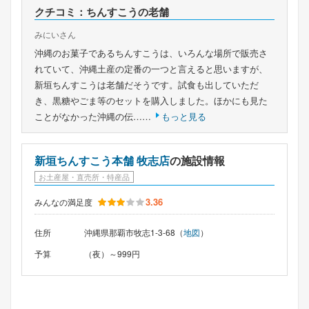
クチコミ：ちんすこうの老舗
みにいさん
沖縄のお菓子であるちんすこうは、いろんな場所で販売さ
れていて、沖縄土産の定番の一つと言えると思いますが、
新垣ちんすこうは老舗だそうです。試食も出していただ
き、黒糖やごま等のセットを購入しました。ほかにも見た
ことがなかった沖縄の伝……
もっと見る
新垣ちんすこう本舗 牧志店
の施設情報
お土産屋・直売所・特産品
3.36
みんなの満足度
住所
沖縄県那覇市牧志1-3-68（
地図
）
予算
（夜）～999円