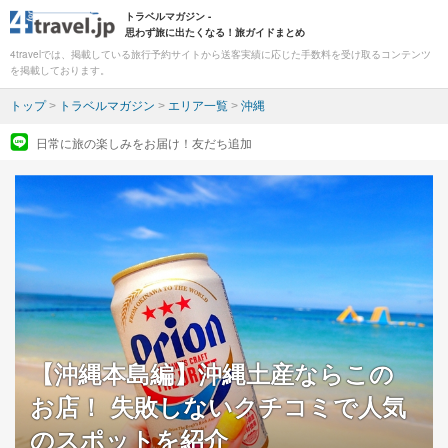
トラベルマガジン -
思わず旅に出たくなる！旅ガイドまとめ
4travelでは、掲載している旅行予約サイトから送客実績に応じた手数料を受け取るコンテンツ
を掲載しております。
トップ
>
トラベルマガジン
>
エリア一覧
>
沖縄
日常に旅の楽しみをお届け！友だち追加
【沖縄本島編】沖縄土産ならこの
お店！ 失敗しないクチコミで人気
のスポットを紹介