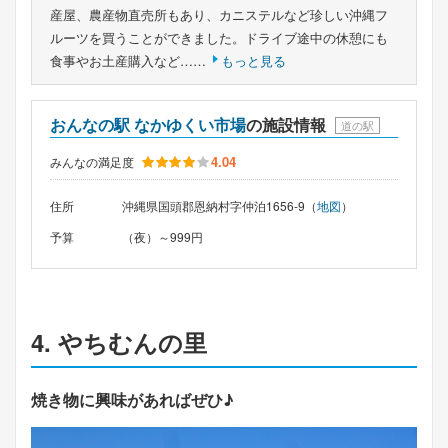
産屋、農産物直売所もあり、カニステルなど珍しい沖縄フ
ルーツを買うことができました。ドライブ途中の休憩にも
食事やお土産購入など……
もっと見る
おんなの駅 なかゆくい市場
の施設情報
道の駅
4.04
みんなの満足度
住所
沖縄県国頭郡恩納村字仲泊1656-9（
地図
）
予算
（夜）～999円
4. やちむんの里
焼き物に興味があればぜひ♪