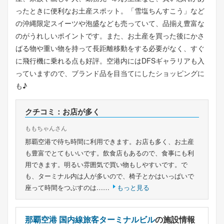
ったときに便利なお土産スポット。「雪塩ちんすこう」など
の沖縄限定スイーツや泡盛なども売っていて、品揃え豊富な
のがうれしいポイントです。また、お土産を買った後にかさ
ばる物や重い物を持って長距離移動をする必要がなく、すぐ
に飛行機に乗れる点も好評。空港内にはDFSギャラリアも入
っていますので、ブランド品を目当てにしたショッピングに
も♪
クチコミ：お店が多く
ももちゃんさん
那覇空港で待ち時間に利用できます。お店も多く、お土産
も豊富でとてもいいです。飲食店もあるので、食事にも利
用できます。明るい雰囲気で買い物もしやすいです。で
も、ターミナル内は人が多いので、椅子とかはいっぱいで
座って時間をつぶすのは……
もっと見る
那覇空港 国内線旅客ターミナルビル
の施設情報