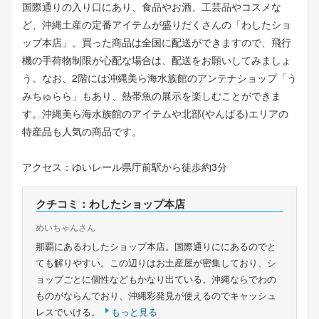
国際通りの入り口にあり、食品やお酒、工芸品やコスメな
ど、沖縄土産の定番アイテムが盛りだくさんの「わしたショ
ップ本店」。買った商品は全国に配送ができますので、飛行
機の手荷物制限が心配な場合は、配送をお願いしてみましょ
う。なお、2階には沖縄美ら海水族館のアンテナショップ「う
みちゅらら」もあり、熱帯魚の展示を楽しむことができま
す。沖縄美ら海水族館のアイテムや北部(やんばる)エリアの
特産品も人気の商品です。
アクセス：ゆいレール県庁前駅から徒歩約3分
クチコミ：わしたショップ本店
めいちゃんさん
那覇にあるわしたショップ本店。国際通りににあるのでと
ても解りやすい。この辺りはお土産屋が密集しており、シ
ョップごとに個性などもかなり出ている。沖縄ならでわの
ものがならんでおり、沖縄彩発見が使えるのでキャッシュ
レスでいける。
もっと見る