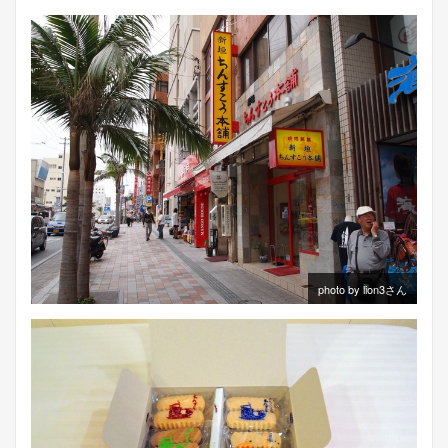
photo by lion3さん