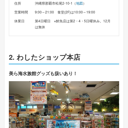
住所
沖縄県那覇市松尾2-10-1（
地図
）
営業時間
9:00～21:00 食堂(2F)は10:00～19:00
休業日
第4日曜日 ※鮮魚店は第2・4・5日曜休み。12月
は無休
2. わしたショップ本店
美ら海水族館グッズも扱いあり！