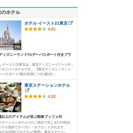
目のホテル
ホテル イースト21東京
4.01
PR
ディズニーランド®1デーパスポート付きプラ
ル イースト21東京は、東京ディズニーリゾート®・
ドネイバーホテルです。 【東京ディズニーランド
ーパスポート2枚(1名様につき1枚)付...
東京ステーションホテル
4.32
PR
0種以上のアイテムが並ぶ朝食ブッフェ付
ステーションホテルでのご宿泊で生じるCO2排出
ホテル負担でカーボン・オフセットされます。
2ゼロSTAYプログラム*適用） 東京ステーシ...