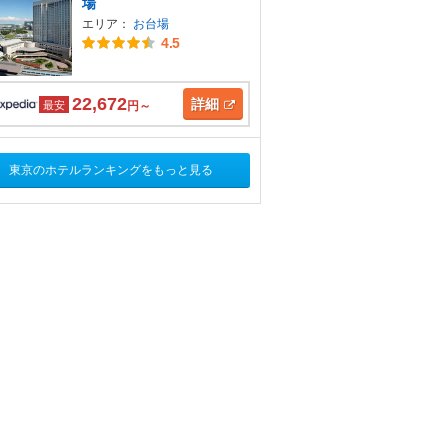
場
エリア：
お台場
4.5
22,672
詳細
最安
円～
東京のホテルランキングをもっと見る