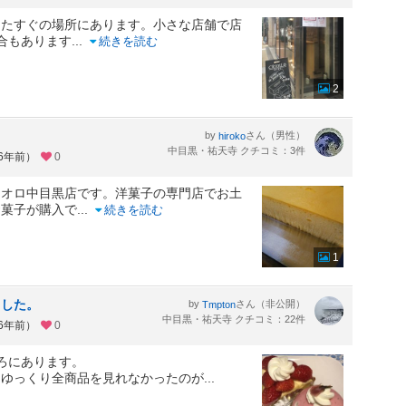
ったすぐの場所にあります。小さな店舗で店
合もあります
...
続きを読む
2
by
さん（男性）
hiroko
中目黒・祐天寺 クチコミ：3件
約6年前）
0
リオロ中目黒店です。洋菓子の専門店でお土
お菓子が購入で
...
続きを読む
1
ました。
by
さん（非公開）
Tmpton
中目黒・祐天寺 クチコミ：22件
約6年前）
0
ろにあります。
、ゆっくり全商品を見れなかったのが
...