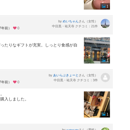
1
by
さん（女性）
めいちゃん
中目黒・祐天寺 クチコミ：21件
約7年前）
0
。
ぴったりなギフトが充実。しっとり食感が自
1
by
さん（女性）
あいらぶきょーと
中目黒・祐天寺 クチコミ：3件
約7年前）
0
た。
に購入しました。
1
by
さん（男性）
satosato