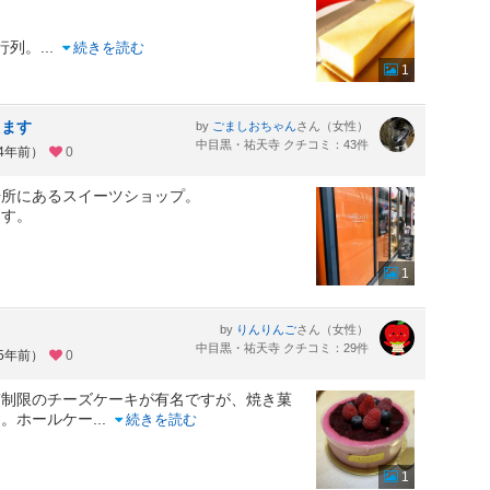
行列。
...
続きを読む
1
えます
by
さん（女性）
ごましおちゃん
中目黒・祐天寺 クチコミ：43件
約4年前）
0
場所にあるスイーツショップ。
ます。
1
by
さん（女性）
りんりんご
中目黒・祐天寺 クチコミ：29件
約5年前）
0
質制限のチーズケーキが有名ですが、焼き菓
す。ホールケー
...
続きを読む
1