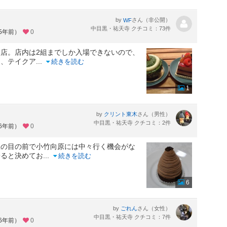
by
さん（非公開）
WF
中目黒・祐天寺 クチコミ：73件
約5年前）
0
店。店内は2組までしか入場できないので、
え、テイクア
...
続きを読む
1
by
さん（男性）
クリント東木
中目黒・祐天寺 クチコミ：2件
約6年前）
0
の目の前で小竹向原には中々行く機会がな
寄ると決めてお
...
続きを読む
6
by
さん（女性）
ごれん
中目黒・祐天寺 クチコミ：7件
約6年前）
0