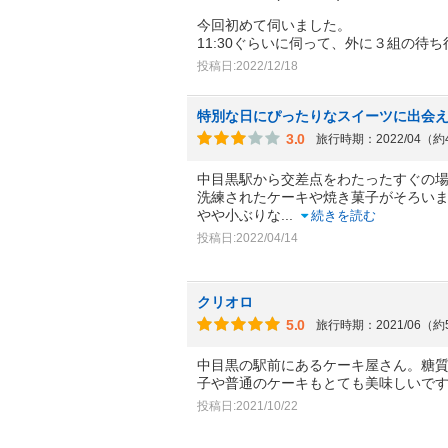
今回初めて伺いました。
11:30ぐらいに伺って、外に３組の待ち
投稿日:2022/12/18
特別な日にぴったりなスイーツに出会
3.0
旅行時期：2022/04（
中目黒駅から交差点をわたったすぐの
洗練されたケーキや焼き菓子がそろい
やや小ぶりな
...
続きを読む
投稿日:2022/04/14
クリオロ
5.0
旅行時期：2021/06（
中目黒の駅前にあるケーキ屋さん。糖
子や普通のケーキもとても美味しいで
投稿日:2021/10/22