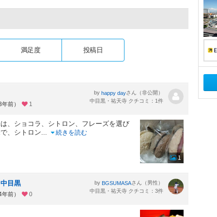
満足度
投稿日
by
さん（非公開）
happy day
中目黒・祐天寺 クチコミ：1件
約3年前）
1
味は、ショコラ、シトロン、フレーズを選び
味で、シトロン
...
続きを読む
1
＠中目黒
by
さん（男性）
BGSUMASA
中目黒・祐天寺 クチコミ：3件
約4年前）
0