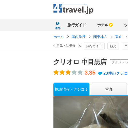
旅行ガイド
ホテル
ツ
海外
ホーム
国内旅行
関東地方
東京
×
中目黒・祐天寺
旅行ガイド
観光
グ
クリオロ 中目黒店
グルメ・
3.35
28件のクチ
施設情報・クチコミ
写真