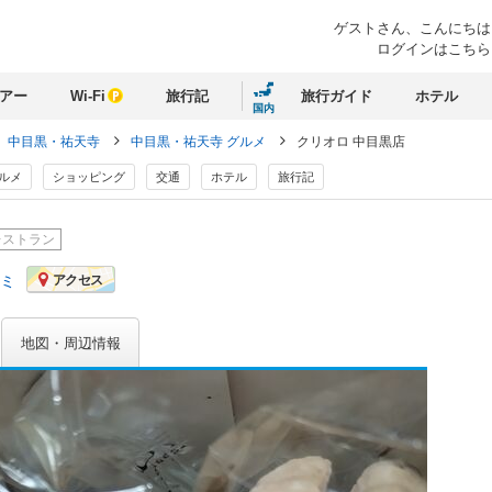
ゲストさん、
こんにちは
ログインはこちら
アー
Wi-Fi
旅行記
旅行ガイド
ホテル
国内
中目黒・祐天寺
中目黒・祐天寺 グルメ
クリオロ 中目黒店
ルメ
ショッピング
交通
ホテル
旅行記
レストラン
コミ
アクセス
地図・周辺情報