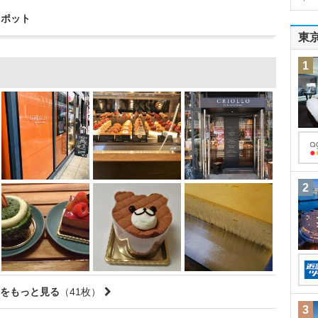
スポット
東
1
2
をもっと見る
（41枚）
3