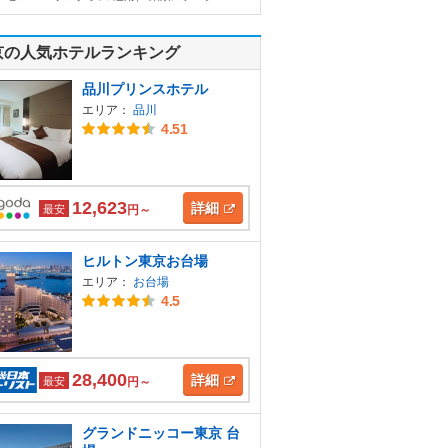
京の人気ホテルランキング
品川プリンスホテル
エリア：
品川
4.51
12,623
詳細
最安
円～
ヒルトン東京お台場
エリア：
お台場
4.5
28,400
詳細
最安
円～
グランドニッコー東京 台