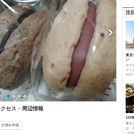
注
東京
ン
ホテ
グッ
®1デ
アクセス・周辺情報
10
東京
計画
を作成
は、
（CO