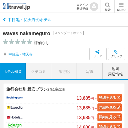
ログイン
新規登録
検索
MENU
中目黒・祐天寺のホテル
waves nakameguro
スタンダードホテル
評価なし
中目黒・祐天寺
シェア
クリップ
地図
ホテル概要
クチコミ
旅行記
写真
周辺情報
旅行会社別 最安プラン
2名1室/1泊
13,685
詳細
を見る
円～
13,685
詳細
を見る
円～
13,685
詳細
を見る
円～
14,600
詳細
を見る
円～