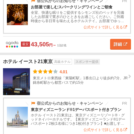
道
宿公式からのお知らせ・キャンペーン
PR
お部屋で楽しむスパークリングワインとご朝食
中目
黒・
全室、快適な眠りをご提供するシモンズ社のベッドを完備
東
祐天
したお部屋で寛ぎのひとときをお過ごしください。ご到着
北
時後から非日常を味わえるホテルステイ。お部屋でゆっく
寺
りお寛ぎ頂けますよう、チェックイン後にお部屋で楽しめ
公式サイトで詳しく見る
るスパークリングワインをボトルで...
関
ホ
テ
東
43,505
詳細
最安
ル
円～
1泊2名
タ
茨
イ
プ
城
ホテル イースト21東京
高級ホテル
スポンサー提供
ス
高
旅
高
ペ
民
貸
4.01
栃
タ
級
館
級
ン
宿
別
東京メトロ東西線「東陽町駅」1番出口より徒歩約7分、JR
木
ン
ホ
旅
シ
荘
錦糸町駅から都営バスで約15分
ダ
テ
館
ョ
ー
ル
ン
群
ド
馬
宿公式からのお知らせ・キャンペーン
PR
ホ
東京ディズニーランド®1デーパスポート付きプラン
テ
埼
ホテル イースト21東京は、東京ディズニーリゾート®・グ
ル
ッドネイバーホテルです。【東京ディズニーランド®1デー
玉
パスポート2枚(1名様につき1枚)付きプラン】■お渡しする
パスポートについて・チェックアウト日の東京ディズニー
公式サイトで詳しく見る
ホ
ランド®大人用1デー...