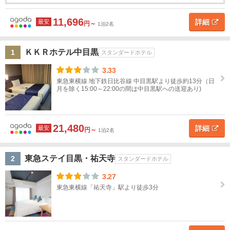
千
テ
葉
ル
名
11,696
詳細
最安
円～
1泊2名
東
京
ＫＫＲホテル中目黒
1
スタンダードホテル
地図
東
3.33
を表示
こ
京
東急東横線 地下鉄日比谷線 中目黒駅より徒歩約13分（日
の
月を除く15:00～22:00の間は中目黒駅への送迎あり)
す
条
べ
件
で
て
探
す
21,480
詳細
最安
円～
1泊2名
東京
駅・
大手
東急ステイ目黒・祐天寺
2
スタンダードホテル
町・
3.27
日本
東急東横線「祐天寺」駅より徒歩3分
橋
浅
草・