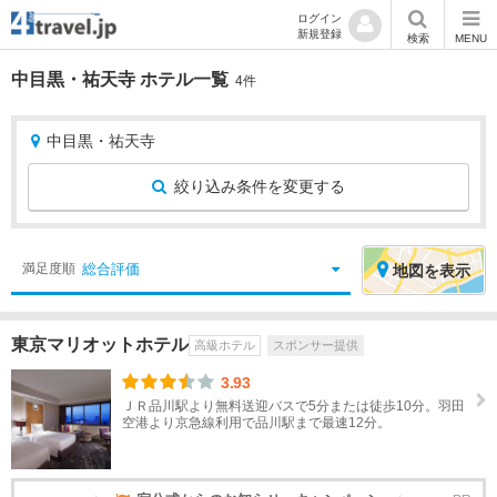
ログイン
新規登録
検索
MENU
中目黒・祐天寺 ホテル一覧
4件
中目黒・祐天寺
絞り込み条件を変更する
絞
エ
総合評価
満足度順
地図
を表示
り
リ
込
ア
東京マリオットホテル
高級ホテル
スポンサー提供
み
を
条
選
3.93
件
択
ＪＲ品川駅より無料送迎バスで5分または徒歩10分。羽田
空港より京急線利用で品川駅まで最速12分。
宿
北
泊
海
地