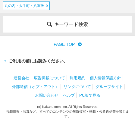
青
丸の内・大手町・八重洲
梅・
あき
る野
キーワード検索
伊
豆
PAGE TOP
諸
島
ご利用の前にお読みください。
小
笠
運営会社
広告掲載について
利用規約
個人情報保護方針
原
諸
外部送信（オプトアウト）
リンクについて
グループサイト
島
お問い合わせ
ヘルプ
PC版で見る
秋葉
(c) Kakaku.com, Inc. All Rights Reserved.
掲載情報・写真など、すべてのコンテンツの無断複写・転載・公衆送信等を禁じま
原・
す。
御茶
ノ
水・