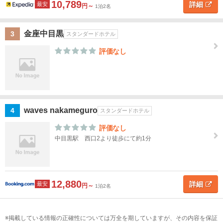
10,789
上
詳細
最安
円～
1泊2名
野・
東京
金座中目黒
3
スタンダードホテル
スカ
イツ
評価なし
リー
新
宿・
高田
waves nakameguro
4
馬
スタンダードホテル
場・
評価なし
四ツ
中目黒駅 西口2より徒歩にて約1分
谷
池
袋・
12,880
詳細
最安
巣
円～
1泊2名
鴨・
目白
掲載している情報の正確性については万全を期していますが、その内容を保証