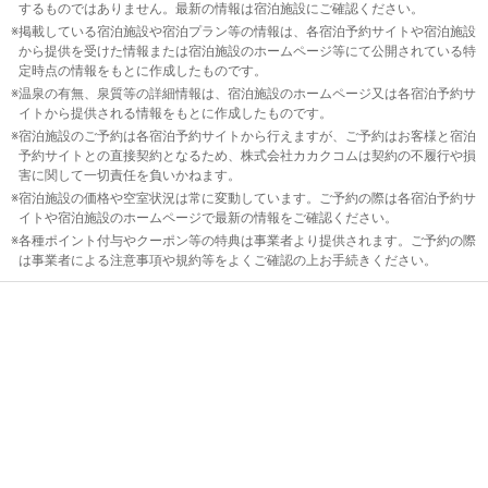
するものではありません。最新の情報は宿泊施設にご確認ください。
東京
掲載している宿泊施設や宿泊プラン等の情報は、各宿泊予約サイトや宿泊施設
タワ
から提供を受けた情報または宿泊施設のホームページ等にて公開されている特
ー・
定時点の情報をもとに作成したものです。
品
温泉の有無、泉質等の詳細情報は、宿泊施設のホームページ又は各宿泊予約サ
川・
イトから提供される情報をもとに作成したものです。
目黒
宿泊施設のご予約は各宿泊予約サイトから行えますが、ご予約はお客様と宿泊
予約サイトとの直接契約となるため、株式会社カカクコムは契約の不履行や損
害に関して一切責任を負いかねます。
六本
宿泊施設の価格や空室状況は常に変動しています。ご予約の際は各宿泊予約サ
木・
イトや宿泊施設のホームページで最新の情報をご確認ください。
赤坂
各種ポイント付与やクーポン等の特典は事業者より提供されます。ご予約の際
は事業者による注意事項や規約等をよくご確認の上お手続きください。
錦糸
町・
両
国・
亀戸
羽
田・
大
森・