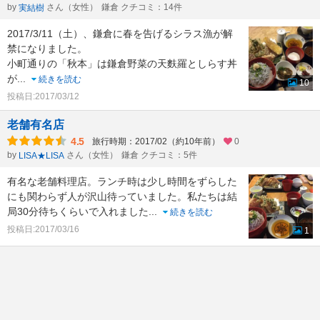
by
さん（女性）
鎌倉 クチコミ：14件
実結樹
2017/3/11（土）、鎌倉に春を告げるシラス漁が解
禁になりました。
小町通りの「秋本」は鎌倉野菜の天麩羅としらす丼
が
...
続きを読む
10
投稿日:2017/03/12
老舗有名店
4.5
旅行時期：2017/02（約10年前）
0
by
さん（女性）
鎌倉 クチコミ：5件
LISA★LISA
有名な老舗料理店。ランチ時は少し時間をずらした
にも関わらず人が沢山待っていました。私たちは結
局30分待ちくらいで入れました
...
続きを読む
投稿日:2017/03/16
1