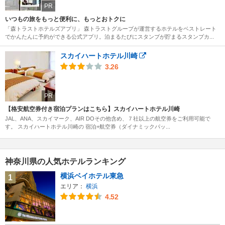
PR
いつもの旅をもっと便利に、もっとおトクに
「森トラストホテルズアプリ」 森トラストグループが運営するホテルをベストレート
でかんたんに予約ができる公式アプリ。泊まるたびにスタンプが貯まるスタンプカ...
スカイハートホテル川崎
3.26
PR
【格安航空券付き宿泊プランはこちら】スカイハートホテル川崎
JAL、ANA、スカイマーク、AIR DOその他含め、７社以上の航空券をご利用可能で
す。 スカイハートホテル川崎の 宿泊+航空券（ダイナミックパッ...
神奈川県の人気ホテルランキング
横浜ベイホテル東急
1
エリア：
横浜
4.52