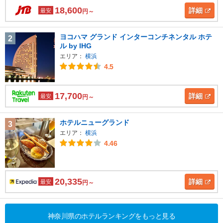
18,600
詳細
最安
円～
ヨコハマ グランド インターコンチネンタル ホテ
2
ル by IHG
エリア：
横浜
4.5
17,700
詳細
最安
円～
ホテルニューグランド
3
エリア：
横浜
4.46
20,335
詳細
最安
円～
神奈川県のホテルランキングをもっと見る