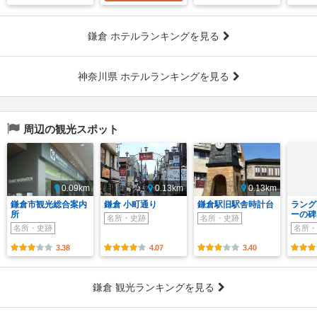
鎌倉 ホテルランキングを見る
神奈川県 ホテルランキングを見る
周辺の観光スポット
0.09km
0.13km
0.13km
鎌倉市観光総合案内
鎌倉 小町通り
鎌倉駅旧駅舎時計台
ラング
所
ーの碑
名所・史跡
名所・史跡
名所・史跡
名所・
3.38
4.07
3.40
鎌倉 観光ランキングを見る