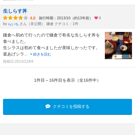
生しらす丼
4.0
旅行時期：2013/10（約13年前）
0
by
さん（非公開）
鎌倉 クチコミ：1件
らいち
鎌倉へ初めて行ったので鎌倉で有名な生しらす丼を
食べました。
生シラスは初めて食べましたが美味しかったです。
釜あげシラ
...
続きを読む
1
投稿日:2013/12/04
1件目～16件目を表示（全16件中）
クチコミを投稿する