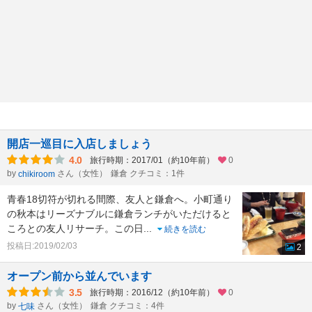
開店一巡目に入店しましょう
4.0
旅行時期：2017/01（約10年前）
0
by
さん（女性）
鎌倉 クチコミ：1件
chikiroom
青春18切符が切れる間際、友人と鎌倉へ。小町通り
の秋本はリーズナブルに鎌倉ランチがいただけると
ころとの友人リサーチ。この日
...
続きを読む
投稿日:2019/02/03
2
オープン前から並んでいます
3.5
旅行時期：2016/12（約10年前）
0
by
さん（女性）
鎌倉 クチコミ：4件
七味