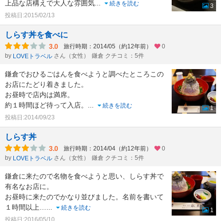
上品な店構えで大人な雰囲気
...
続きを読む
3
投稿日:2015/02/13
しらす丼を食べに
3.0
旅行時期：2014/05（約12年前）
0
by
さん（女性）
鎌倉 クチコミ：5件
LOVEトラベル
鎌倉でおひるごはんを食べようと調べたところこの
お店にたどり着きました。
お昼時で店内は満席。
約１時間ほど待って入店。
...
続きを読む
1
投稿日:2014/09/23
しらす丼
3.0
旅行時期：2014/04（約12年前）
0
by
さん（女性）
鎌倉 クチコミ：5件
LOVEトラベル
鎌倉に来たので名物を食べようと思い、しらす丼で
有名なお店に。
お昼時に来たのでかなり並びました。名前を書いて
１時間以上…
...
続きを読む
1
投稿日:2016/05/10