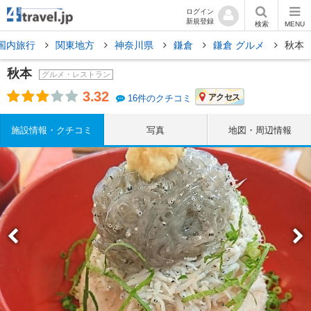
ログイン
新規登録
検索
MENU
国内旅行
関東地方
神奈川県
鎌倉
鎌倉 グルメ
秋本
秋本
グルメ・レストラン
3.32
アクセス
16件のクチコミ
施設情報・クチコミ
写真
地図・周辺情報