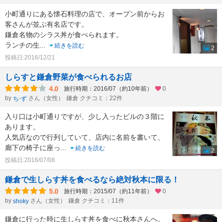
小町通りにある懐石料理の店で、オープン前からお
客さんが並ぶ有名店です。
鎌倉名物のシラス丼が食べられます。
ランチの生
...
続きを読む
2
投稿日:2016/12/21
しらすと鎌倉野菜が食べられるお店
4.0
旅行時期：2016/07（約10年前）
0
by
さん（女性）
鎌倉 クチコミ：22件
ち-ず
入り口は小町通りですが、少し入ったビルの３階に
あります。
人気店なので行列していて、店内に名前を書いて、
廊下の椅子に座っ
...
続きを読む
2
投稿日:2016/07/08
鎌倉で生しらす丼を食べるなら絶対秋本に限る！
5.0
旅行時期：2015/07（約11年前）
0
by
さん（女性）
鎌倉 クチコミ：11件
shoky
鎌倉に行った時に生しらす丼を食べに秋本さんへ。