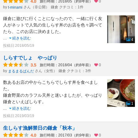
4.0
旅行時期：2018/05（約8年前）
0
by
さん（非公開）
鎌倉 クチコミ：1件
t-minami
鎌倉に遊びに行くことになったので、一緒に行く友
人がネットで人気の生しらす丼のお店を色々調べて
たら、このお店に決めました。
...
続きを読む
4
投稿日:2018/05/19
しらすでしょ やっぱり
3.5
旅行時期：2018/04（約8年前）
0
by
さん（女性）
鎌倉 クチコミ：3件
まるまるぱんだ
数あるお店の中からこちらでしらす丼を食べまし
た。
鎌倉野菜のカラフル天丼と迷いましたが、やっぱり
鎌倉といえばしらす。
1
...
続きを読む
投稿日:2019/03/19
生しらす漁解禁日の鎌倉「秋本」
4.0
旅行時期：2017/03（約9年前）
0