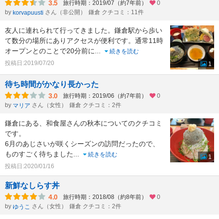
3.5
旅行時期：2019/07（約7年前）
0
by
さん（非公開）
鎌倉 クチコミ：11件
korvapuusti
友人に連れられて行ってきました。鎌倉駅から歩い
て数分の場所にありアクセスが便利です。通常11時
オープンとのことで20分前に
...
続きを読む
投稿日:2019/07/20
1
待ち時間がかなり長かった
3.0
旅行時期：2019/06（約7年前）
0
by
さん（女性）
鎌倉 クチコミ：2件
マリア
鎌倉にある、和食屋さんの秋本についてのクチコミ
です。
6月のあじさいが咲くシーズンの訪問だったので、
ものすごく待ちました
...
続きを読む
1
投稿日:2020/01/16
新鮮なしらす丼
4.0
旅行時期：2018/08（約8年前）
0
by
さん（女性）
鎌倉 クチコミ：2件
ゆうこ