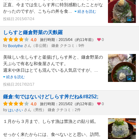
正直、今までは生しらす丼に特別感動したことがな
かったのですが、こちらの丼を食
...
続きを読む
投稿日:2015/07/24
3
しらすと鎌倉野菜の天麩羅
4.0
旅行時期：2015/04（約11年前）
0
by
さん（非公開）
鎌倉 クチコミ：9件
Boolythe
美味しい生しらすと釜揚げしらす丼と、鎌倉野菜の
天ぷらで有名な和食屋さんです。
週末や休日はとても混んでいる人気店ですが、
...
続きを読む
2
投稿日:2017/02/17
鎌倉:旬ではないけどしらす丼だね&#8252;
4.0
旅行時期：2015/02（約12年前）
0
by
さん（男性）
鎌倉 クチコミ：2件
はいさい
１月から３月まで、しらす漁は禁漁との貼り紙。
せっかく来たからには、食べないとと思い、訪問。