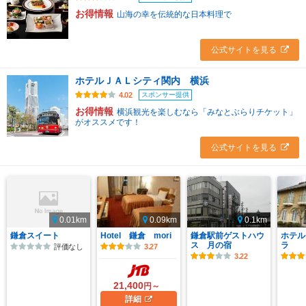
お得情報
山海の幸を伝統的な日本料理で
公式サイトを見る
ホテルＪＡＬシティ関内 横浜
スポンサー提供
4.02
お得情報
横浜観光を楽しむなら「みなとぶらりチケット」
がオススメです！
公式サイトを見る
0.01km
0.09km
0.1km
鎌倉スイート
Hotel 鎌倉 mori
鎌倉駅前ゲストハウ
ホテル
ス 月の宿
ラ
評価なし
3.27
3.22
21,400
円～
詳細