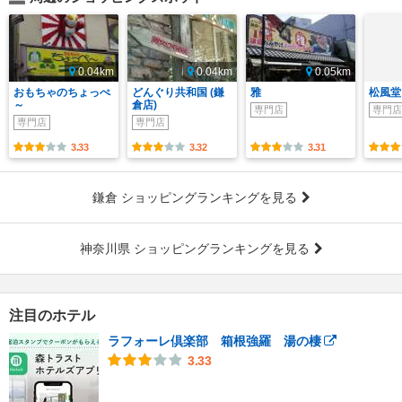
0.04km
0.04km
0.05km
おもちゃのちょっぺ
どんぐり共和国 (鎌
雅
松風堂
～
倉店)
専門店
専門店
専門店
専門店
3.33
3.32
3.31
鎌倉 ショッピングランキングを見る
神奈川県 ショッピングランキングを見る
注目のホテル
ラフォーレ倶楽部 箱根強羅 湯の棲
3.33