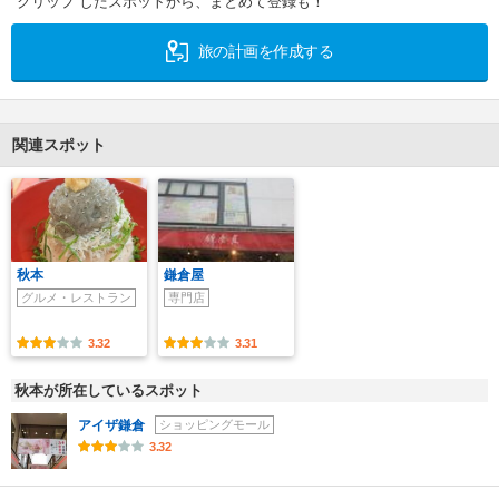
クリップ したスポットから、まとめて登録も！
旅の計画を作成する
関連スポット
秋本
鎌倉屋
グルメ・レストラン
専門店
3.32
3.31
秋本が所在しているスポット
アイザ鎌倉
ショッピングモール
3.32