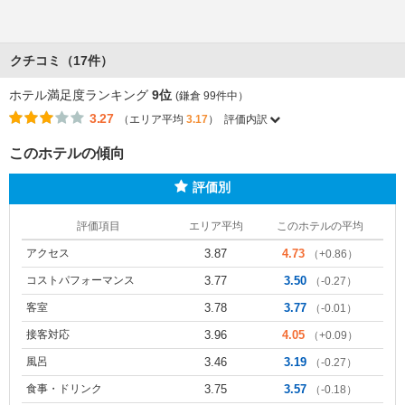
クチコミ（17件）
ホテル満足度ランキング
9位
(鎌倉 99件中）
3.27
（エリア平均
3.17
）
評価内訳
このホテルの傾向
評価別
評価項目
エリア平均
このホテルの平均
アクセス
3.87
4.73
（+0.86）
コストパフォーマンス
3.77
3.50
（-0.27）
客室
3.78
3.77
（-0.01）
接客対応
3.96
4.05
（+0.09）
風呂
3.46
3.19
（-0.27）
食事・ドリンク
3.75
3.57
（-0.18）