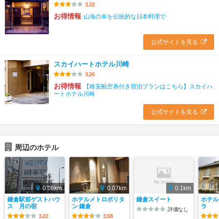
3.32
お得情報
山海の幸を伝統的な日本料理で
公式サイトを見る
スカイハートホテル川崎
3.26
お得情報
【格安航空券付き宿泊プランはこちら】スカイハ
ートホテル川崎
公式サイトを見る
周辺のホテル
0.06km
0.07km
0.1km
鎌倉駅前ゲストハウ
ホテルメトロポリタ
鎌倉スイート
ホテル
ス 月の宿
ン 鎌倉
ラ
評価なし
3.22
3.58