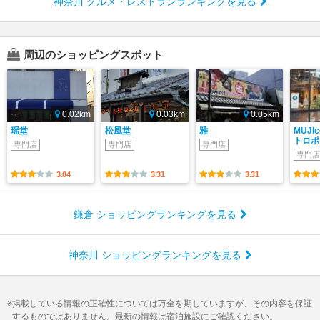
神奈川 グルメ・レストランランキングを見る
周辺のショッピングスポット
0.02km
0.03km
0.05km
瑶堂
松風堂
雅
MUJI
トロポ
専門店
専門店
専門店
専門店
3.04
3.31
3.31
鎌倉 ショッピングランキングを見る
神奈川 ショッピングランキングを見る
掲載している情報の正確性については万全を期していますが、その内容を保証
するものではありません。最新の情報は宿泊施設にご確認ください。