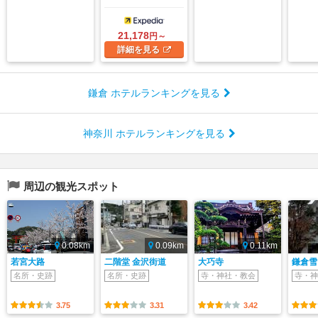
21,178
円～
詳細
を見る
鎌倉 ホテルランキングを見る
神奈川 ホテルランキングを見る
周辺の観光スポット
0.08km
0.09km
0.11km
若宮大路
二階堂 金沢街道
大巧寺
鎌倉雪
名所・史跡
名所・史跡
寺・神社・教会
寺・神
3.75
3.31
3.42