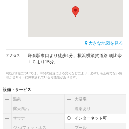
大きな地図を見る
鎌倉駅東口より徒歩1分。横浜横須賀道路 朝比奈
アクセス
ＩＣより15分。
※施設情報については、時間の経過による変化などにより、必ずしも正確でない情
報が当サイトに掲載されている可能性があります。
設備・サービス
―
温泉
―
大浴場
―
露天風呂
―
混浴あり
―
サウナ
インターネット可
―
ジム/フィットネス
―
プール