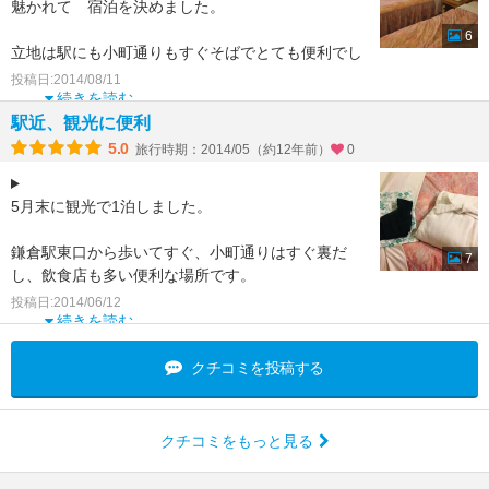
魅かれて 宿泊を決めました。
6
立地は駅にも小町通りもすぐそばでとても便利でし
た。
投稿日:2014/08/11
チェックイン前に荷物を預かってもらえるのも嬉し
続きを読む
いです。
駅近、観光に便利
5.0
旅行時期：2014/05（約12年前）
0
立
5月末に観光で1泊しました。
鎌倉駅東口から歩いてすぐ、小町通りはすぐ裏だ
7
し、飲食店も多い便利な場所です。
一見ホテルとわかりづらく、ビルの3階までエレベ
投稿日:2014/06/12
ーターで上がっても一瞬「あれ？」っと思うよう
続きを読む
クチコミを投稿する
クチコミをもっと見る