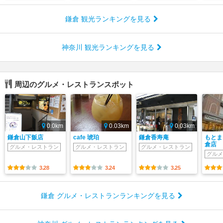
鎌倉 観光ランキングを見る
神奈川 観光ランキングを見る
周辺のグルメ・レストランスポット
0.0km
0.03km
0.03km
鎌倉山下飯店
cafe 琥珀
鎌倉香寿庵
もとま
倉店
グルメ・レストラン
グルメ・レストラン
グルメ・レストラン
グルメ
3.28
3.24
3.25
鎌倉 グルメ・レストランランキングを見る