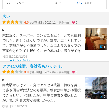
バリアフリー
3.32
3.17
（-0.15）
広い
4.0
旅行時期：2022/11（約4年前）
0
駅に近く、スーパー、コンビニも近く、とても便利
でした。新しくはないですが、部屋が広々としてい
て、窮屈さがなく快適でした。なによりスタッフの
1
言葉かけがとても暖かく、居心地のよい滞在ができ
ました。また利用
投稿日:2022/12/04
続きを読む
アクセス抜群。客対応もバッチリ。
3.0
旅行時期：2019/04（約7年前）
0
鎌倉駅からは２，３分でアクセス抜群。荷物を待っ
て歩き回らずに済むのも最高。朝食は中華がゆ選択
でき珍しい。２泊したが、中華と和食を選択した
6
が、私は和食の方が美味しかった。
人の少ない朝の八幡宮も散歩が
投稿日:2019/05/03