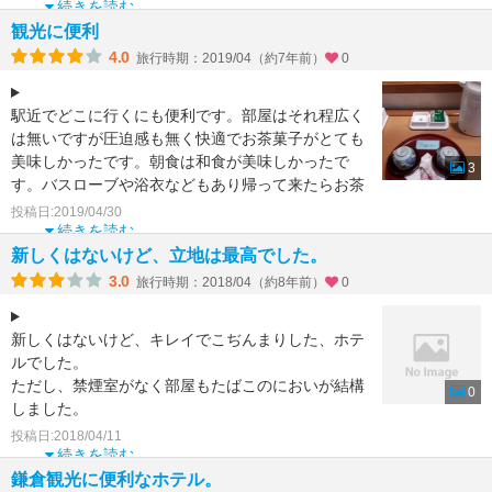
続きを読む
観光に便利
4.0
旅行時期：2019/04（約7年前）
0
駅近でどこに行くにも便利です。部屋はそれ程広く
は無いですが圧迫感も無く快適でお茶菓子がとても
美味しかったです。朝食は和食が美味しかったで
3
す。バスローブや浴衣などもあり帰って来たらお茶
ができるようにポッ
投稿日:2019/04/30
続きを読む
新しくはないけど、立地は最高でした。
3.0
旅行時期：2018/04（約8年前）
0
新しくはないけど、キレイでこぢんまりした、ホテ
ルでした。
ただし、禁煙室がなく部屋もたばこのにおいが結構
0
しました。
備え付けのファブリーズをまきまくって寝ました。
投稿日:2018/04/11
それが無ければ、星４つでしたが
続きを読む
鎌倉観光に便利なホテル。