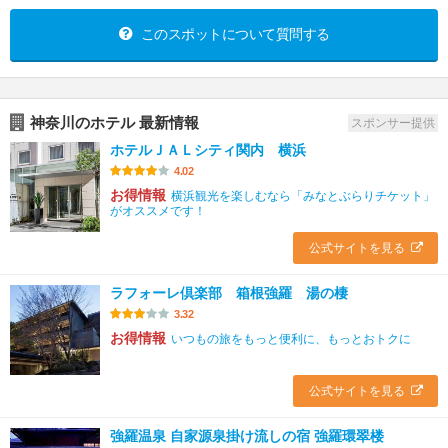
このスポットについて質問する
神奈川のホテル 最新情報
スポンサー提供
ホテルＪＡＬシティ関内 横浜
4.02
お得情報
横浜観光を楽しむなら「みなとぶらりチケット」
がオススメです！
公式サイトを見る
ラフォーレ倶楽部 箱根強羅 湯の棲
3.32
お得情報
いつもの旅をもっと便利に、もっとおトクに
公式サイトを見る
強羅温泉 自家源泉掛け流しの宿 強羅環翠楼