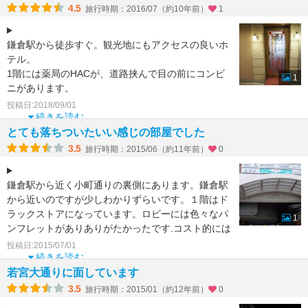
4.5
旅行時期：2016/07（約10年前）
1
鎌倉駅から徒歩すぐ。観光地にもアクセスの良いホ
テル。
1階には薬局のHACが、道路挟んで目の前にコンビ
1
ニがあります。
通りに地元の人が使うスーパーマーケットもありま
投稿日:2018/09/01
した。
続きを読む
とても落ちついたいい感じの部屋でした
昔ながらの落ち着い
3.5
旅行時期：2015/06（約11年前）
0
鎌倉駅から近く小町通りの裏側にあります。鎌倉駅
から近いのですが少しわかりずらいです。１階はド
ラックストアになっています。ロビーには色々なパ
1
ンフレットがありありがたかったです.コスト的には
少し高めかなと
投稿日:2015/07/01
続きを読む
若宮大通りに面しています
3.5
旅行時期：2015/01（約12年前）
0