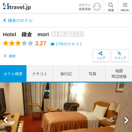
ログイン
新規登録
検索
MENU
鎌倉のホテル
Hotel 鎌倉 mori
スタンダードホテル
3.27
17件のクチコミ
鎌倉
シェア
クリップ
地図
ホテル概要
クチコミ
旅行記
写真
周辺情報