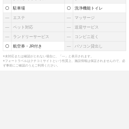
駐車場
洗浄機能トイレ
―
エステ
―
マッサージ
―
ペット対応
―
送迎サービス
―
ランドリーサービス
―
コンビニ近く
航空券・JR付き
―
パソコン貸出し
※未対応または確認がとれない場合に、「―」と表示されます。
※フォートラベルはクチコミサイトという性質上、施設情報は保証されませんので、必
ず事前にご確認のうえご利用ください。