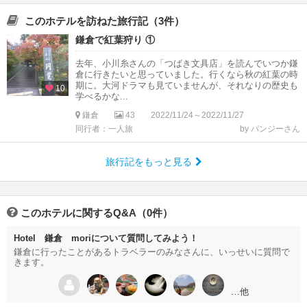
このホテルを訪ねた旅行記（3件）
鎌倉で紅葉狩り ①
去年、小川糸さんの「つばき文具店」を読んでいつか鎌
倉に行きたいと思っていました。行くなら秋の紅葉の時
期に。大河ドラマも見ていませんが、それなりの歴史も
10
学べるかな...
鎌倉
43
2022/11/24～2022/11/27
同行者：一人旅
by パンジーさん
旅行記をもっと見る
このホテルに関するQ&A（0件）
Hotel 鎌倉 moriについて質問してみよう！
鎌倉に行ったことがあるトラベラーのみなさんに、いっせいに質問で
きます。
…他