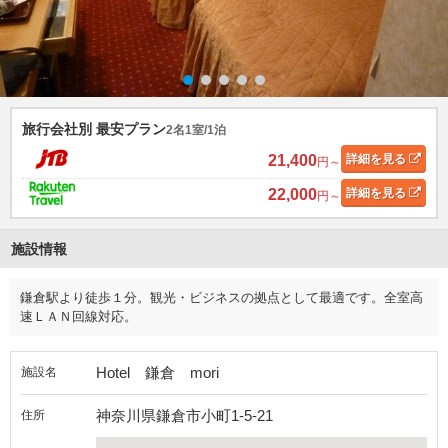
旅行会社別 最安プラン
2名1室/1泊
21,400
詳細
を見る
円～
22,000
詳細
を見る
円～
施設情報
鎌倉駅より徒歩１分。観光・ビジネスの拠点として最適です。全室高
速ＬＡＮ回線対応。
Hotel 鎌倉 mori
施設名
神奈川県鎌倉市小町1-5-21
住所