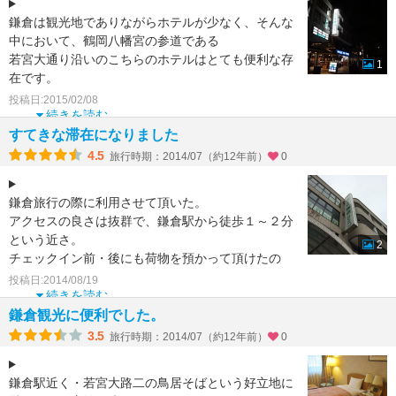
鎌倉は観光地でありながらホテルが少なく、そんな
中において、鶴岡八幡宮の参道である
若宮大通り沿いのこちらのホテルはとても便利な存
1
在です。
外観的にはちょっと戸惑う部分がありましたが、部
投稿日:2015/02/08
屋もまずまず
続きを読む
すてきな滞在になりました
4.5
旅行時期：2014/07（約12年前）
0
鎌倉旅行の際に利用させて頂いた。
アクセスの良さは抜群で、鎌倉駅から徒歩１～２分
という近さ。
2
チェックイン前・後にも荷物を預かって頂けたの
で、手ぶらで鎌倉旅行を満喫できた。
投稿日:2014/08/19
部屋は清潔。風呂はシ
続きを読む
鎌倉観光に便利でした。
3.5
旅行時期：2014/07（約12年前）
0
鎌倉駅近く・若宮大路二の鳥居そばという好立地に